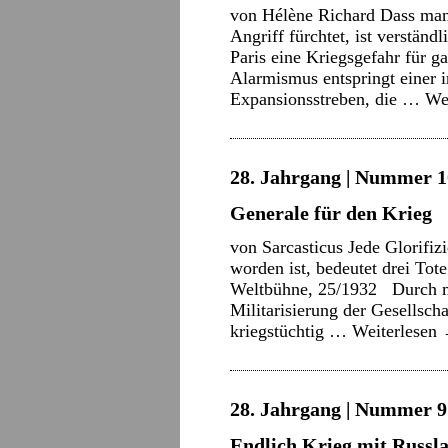
von Hélène Richard Dass man 
Angriff fürchtet, ist verständ
Paris eine Kriegsgefahr für 
Alarmismus entspringt einer i
Expansionsstreben, die …
We
28. Jahrgang | Nummer 10
Generale für den Krieg
von Sarcasticus Jede Glorifiz
worden ist, bedeutet drei Tot
Weltbühne, 25/1932 Durch mi
Militarisierung der Gesellsch
kriegstüchtig …
Weiterlesen
28. Jahrgang | Nummer 9 
Endlich Krieg mit Russl