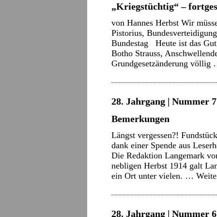
„Kriegstüchtig“ – fortg
von Hannes Herbst Wir müssen
Pistorius, Bundesverteidigun
Bundestag Heute ist das Gutg
Botho Strauss, Anschwellende
Grundgesetzänderung völlig
28. Jahrgang | Nummer 7 
Bemerkungen
Längst vergessen?! Fundstüc
dank einer Spende aus Leser
Die Redaktion Langemark von
nebligen Herbst 1914 galt La
ein Ort unter vielen. …
Weite
28. Jahrgang | Nummer 6 