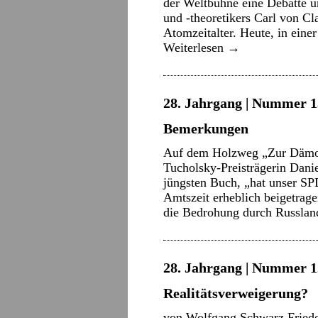
der Weltbühne eine Debatte u
und -theoretikers Carl von C
Atomzeitalter. Heute, in einer
Weiterlesen
→
28. Jahrgang | Nummer 13
Bemerkungen
Auf dem Holzweg „Zur Dämoni
Tucholsky-Preisträgerin Dani
jüngsten Buch, „hat unser SPD
Amtszeit erheblich beigetrag
die Bedrohung durch Russla
28. Jahrgang | Nummer 12 
Realitätsverweigerung?
von Wolfgang Schwarz Frieden 