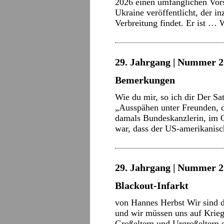
2026 einen umfänglichen Vors
Ukraine veröffentlicht, der i
Verbreitung findet. Er ist …
W
29. Jahrgang | Nummer 2 
Bemerkungen
Wie du mir, so ich dir Der Sa
„Ausspähen unter Freunden, d
damals Bundeskanzlerin, im 
war, dass der US-amerikani
29. Jahrgang | Nummer 2 
Blackout-Infarkt
von Hannes Herbst Wir sind d
und wir müssen uns auf Krieg
Großeltern und Urgroßeltern 