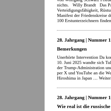
nichts. Willy Brandt Das Pa
Verteidigungsfähigkeit, Rüstu
Manifest der Friedenskreise 
100 Erstunterzeichnern find
28. Jahrgang | Nummer 12 
Bemerkungen
Unerhörte Intervention Da k
10. Juni 2025 wandte sich Tu
der Trump-Administration und
per X und YouTube an die Welt
Hiroshima in Japan …
Weite
28. Jahrgang | Nummer 10
Wie real ist die russisc