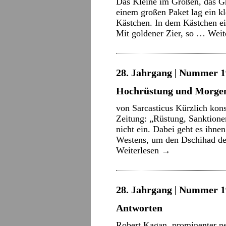
Das Kleine im Großen, das G
einem großen Paket lag ein kl
Kästchen. In dem Kästchen ein
Mit goldener Zier, so …
Weit
28. Jahrgang | Nummer 1
Hochrüstung und Morgen
von Sarcasticus Kürzlich kons
Zeitung: „Rüstung, Sanktione
nicht ein. Dabei geht es ihn
Westens, um den Dschihad de
Weiterlesen
→
28. Jahrgang | Nummer 1
Antworten
Robert Kagan, prominenter n