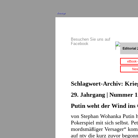
Anzeige
Besuchen Sie uns auf
Facebook
Editorial 
eBook-
New
Schlagwort-Archiv:
Krie
29. Jahrgang | Nummer 12
Putin weht der Wind ins 
von Stephan Wohanka Putin hi
Pokerspiel mit sich selbst. Pe
mordsmäßiger Versager“ kom
auf ntv die kurz zuvor begon