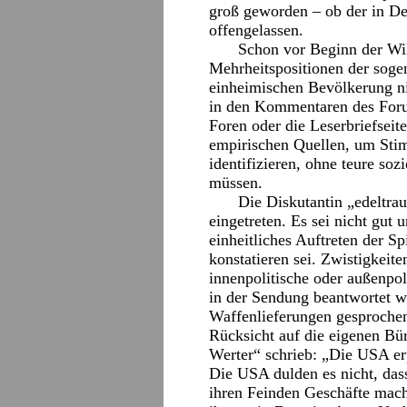
groß geworden – ob der in D
offengelassen.
Schon vor Beginn der Wil
Mehrheitspositionen der sogen
einheimischen Bevölkerung ni
in den Kommentaren des Foru
Foren oder die Leserbriefseit
empirischen Quellen, um St
identifizieren, ohne teure so
müssen.
Die Diskutantin „edeltrau
eingetreten. Es sei nicht gut
einheitliches Auftreten der S
konstatieren sei. Zwistigkei
innenpolitische oder außenpo
in der Sendung beantwortet w
Waffenlieferungen gesproche
Rücksicht auf die eigenen Bür
Werter“ schrieb: „Die USA er
Die USA dulden es nicht, das
ihren Feinden Geschäfte mach