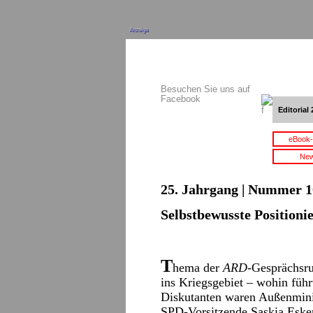
Anzeige
Besuchen Sie uns auf
Facebook
Editorial 
eBook-
New
25. Jahrgang | Nummer 10
Selbstbewusste Positioni
T
hema der
ARD
-Gesprächsru
ins Kriegsgebiet – wohin führ
Diskutanten waren Außenmini
SPD-Vorsitzende Saskia Esken,