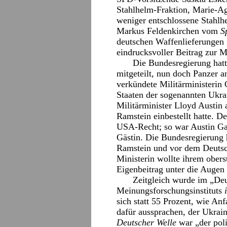
Stahlhelm-Fraktion, Marie-A
weniger entschlossene Stahl
Markus Feldenkirchen vom
S
deutschen Waffenlieferungen 
eindrucksvoller Beitrag zur M
Die Bundesregierung hatt
mitgeteilt, nun doch Panzer a
verkündete Militärministerin
Staaten der sogenannten Ukr
Militärminister Lloyd Austin 
Ramstein einbestellt hatte. De
USA-Recht; so war Austin Ga
Gästin. Die Bundesregierung h
Ramstein und vor dem Deutsc
Ministerin wollte ihrem obers
Eigenbeitrag unter die Augen 
Zeitgleich wurde im „Deu
Meinungsforschungsinstituts
sich statt 55 Prozent, wie An
dafür aussprachen, der Ukrai
Deutscher Welle
war „der pol