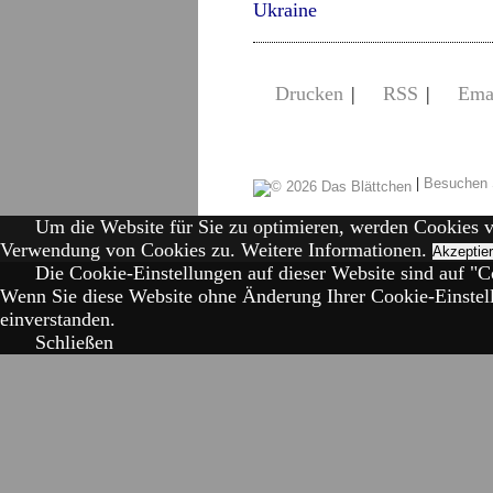
Ukraine
Drucken
|
RSS
|
Ema
|
Besuchen 
Um die Website für Sie zu optimieren, werden Cookies 
Verwendung von Cookies zu.
Weitere Informationen.
Akzeptie
Die Cookie-Einstellungen auf dieser Website sind auf "Co
Wenn Sie diese Website ohne Änderung Ihrer Cookie-Einstell
einverstanden.
Schließen