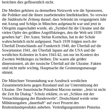
berichten dies geflissentlich nicht.
Die Medien gehören zu demselben Netzwerk wie die Sponsoren,
die Politiker und die ihnen zuarbeitenden Intellektuellen. So verwies
die
Süddeutsche Zeitung
darauf, dass Selenski im vergangenen Jahr
mit Anzug und Schlips in München aufgetaucht war und jetzt in
Olivgrün zugeschaltet wurde, als „Symbol für die Ukraine und die
vielen Opfer des größten Angriffskrieges, den die Welt seit 1939
gesehen hat“. Der Autor, Stefan Kornelius, hat in der Schule
wahrscheinlich nicht aufgepasst. Nach 1939 folgten noch der
Überfall Deutschlands auf Frankreich 1940, der Überfall auf die
Sowjetunion 1941, der Überfall Japans auf die USA und die
westlichen Kolonien in Asien 1941/42, um nur im Kontext des
Zweiten Weltkrieges zu bleiben. Die waren alle größer
dimensioniert, als der russische Überfall auf die Ukraine. Fakten
sind nicht mehr wichtig, Hauptsache die Gesinnungsmassage
stimmt.
Die Münchner Veranstaltung war Ausdruck westlichen
Zusammenrückens gegen Russland und zur Unterstützung der
Ukraine. Der französische Präsident Macron meinte: „Jetzt ist nicht
die Zeit für Dialog.“ Scholz erklärte, es sei „Schluss mit der
Vernachlässigung der Bundeswehr“, Deutschland werde seine
Militärausgaben „dauerhaft“ auf zwei Prozent des
Bruttoinlandsprodukts anheben. Verteidigungsminister Pistorius