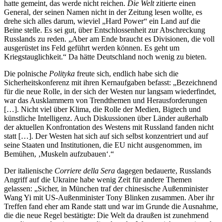
hatte gemeint, das werde nicht reichen.
Die Welt
zitierte einen
General, der seinen Namen nicht in der Zeitung lesen wollte, es
drehe sich alles darum, wieviel „Hard Power“ ein Land auf die
Beine stelle. Es sei gut, über Entschlossenheit zur Abschreckung
Russlands zu reden. „Aber am Ende braucht es Divisionen, die voll
ausgerüstet ins Feld geführt werden können. Es geht um
Kriegstauglichkeit.“ Da hätte Deutschland noch wenig zu bieten.
Die polnische
Polityka
freute sich, endlich habe sich die
Sicherheitskonferenz mit ihren Kernaufgaben befasst: „Bezeichnend
für die neue Rolle, in der sich der Westen nur langsam wiederfindet,
war das Ausklammern von Trendthemen und Herausforderungen
[…]. Nicht viel über Klima, die Rolle der Medien, Bigtech und
künstliche Intelligenz. Auch Diskussionen über Länder außerhalb
der aktuellen Konfrontation des Westens mit Russland fanden nicht
statt […]. Der Westen hat sich auf sich selbst konzentriert und auf
seine Staaten und Institutionen, die EU nicht ausgenommen, im
Bemühen, ‚Muskeln aufzubauen‘.“
Der italienische
Corriere della Sera
dagegen bedauerte, Russlands
Angriff auf die Ukraine habe wenig Zeit für andere Themen
gelassen: „Sicher, in München traf der chinesische Außenminister
Wang Yi mit US-Außenminister Tony Blinken zusammen. Aber ihr
Treffen fand eher am Rande statt und war im Grunde die Ausnahme,
die die neue Regel bestätigte: Die Welt da draußen ist zunehmend