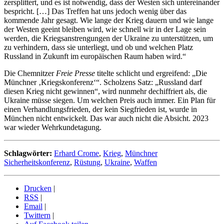
zersplittert, und es ist notwendig, dass der Westen sich untereinander
bespricht. […] Das Treffen hat uns jedoch wenig über das
kommende Jahr gesagt. Wie lange der Krieg dauern und wie lange
der Westen geeint bleiben wird, wie schnell wir in der Lage sein
werden, die Kriegsanstrengungen der Ukraine zu unterstützen, um
zu verhindern, dass sie unterliegt, und ob und welchen Platz
Russland in Zukunft im europäischen Raum haben wird.“
Die Chemnitzer
Freie Presse
titelte schlicht und ergreifend: „Die
Münchner ‚Kriegskonferenz‘“. Scholzens Satz: „Russland darf
diesen Krieg nicht gewinnen“, wird nunmehr dechiffriert als, die
Ukraine müsse siegen. Um welchen Preis auch immer. Ein Plan für
einen Verhandlungsfrieden, der kein Siegfrieden ist, wurde in
München nicht entwickelt. Das war auch nicht die Absicht. 2023
war wieder Wehrkundetagung.
Schlagwörter:
Erhard Crome
,
Krieg
,
Münchner
Sicherheitskonferenz
,
Rüstung
,
Ukraine
,
Waffen
Drucken
|
RSS
|
Email
|
Twittern
|