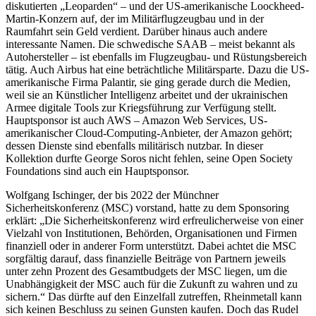
diskutierten „Leoparden“ – und der US-amerikanische Loockheed-
Martin-Konzern auf, der im Militärflugzeugbau und in der
Raumfahrt sein Geld verdient. Darüber hinaus auch andere
interessante Namen. Die schwedische SAAB – meist bekannt als
Autohersteller – ist ebenfalls im Flugzeugbau- und Rüstungsbereich
tätig. Auch Airbus hat eine beträchtliche Militärsparte. Dazu die US-
amerikanische Firma Palantir, sie ging gerade durch die Medien,
weil sie an Künstlicher Intelligenz arbeitet und der ukrainischen
Armee digitale Tools zur Kriegsführung zur Verfügung stellt.
Hauptsponsor ist auch AWS – Amazon Web Services, US-
amerikanischer Cloud-Computing-Anbieter, der Amazon gehört;
dessen Dienste sind ebenfalls militärisch nutzbar. In dieser
Kollektion durfte George Soros nicht fehlen, seine Open Society
Foundations sind auch ein Hauptsponsor.
Wolfgang Ischinger, der bis 2022 der Münchner
Sicherheitskonferenz (MSC) vorstand, hatte zu dem Sponsoring
erklärt: „Die Sicherheitskonferenz wird erfreulicherweise von einer
Vielzahl von Institutionen, Behörden, Organisationen und Firmen
finanziell oder in anderer Form unterstützt. Dabei achtet die MSC
sorgfältig darauf, dass finanzielle Beiträge von Partnern jeweils
unter zehn Prozent des Gesamtbudgets der MSC liegen, um die
Unabhängigkeit der MSC auch für die Zukunft zu wahren und zu
sichern.“ Das dürfte auf den Einzelfall zutreffen, Rheinmetall kann
sich keinen Beschluss zu seinen Gunsten kaufen. Doch das Rudel