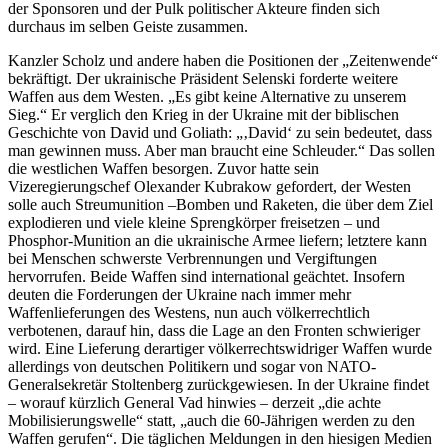
der Sponsoren und der Pulk politischer Akteure finden sich
durchaus im selben Geiste zusammen.
Kanzler Scholz und andere haben die Positionen der „Zeitenwende“
bekräftigt. Der ukrainische Präsident Selenski forderte weitere
Waffen aus dem Westen. „Es gibt keine Alternative zu unserem
Sieg.“ Er verglich den Krieg in der Ukraine mit der biblischen
Geschichte von David und Goliath: „‚David‘ zu sein bedeutet, dass
man gewinnen muss. Aber man braucht eine Schleuder.“ Das sollen
die westlichen Waffen besorgen. Zuvor hatte sein
Vizeregierungschef Olexander Kubrakow gefordert, der Westen
solle auch Streumunition –Bomben und Raketen, die über dem Ziel
explodieren und viele kleine Sprengkörper freisetzen – und
Phosphor-Munition an die ukrainische Armee liefern; letztere kann
bei Menschen schwerste Verbrennungen und Vergiftungen
hervorrufen. Beide Waffen sind international geächtet. Insofern
deuten die Forderungen der Ukraine nach immer mehr
Waffenlieferungen des Westens, nun auch völkerrechtlich
verbotenen, darauf hin, dass die Lage an den Fronten schwieriger
wird. Eine Lieferung derartiger völkerrechtswidriger Waffen wurde
allerdings von deutschen Politikern und sogar von NATO-
Generalsekretär Stoltenberg zurückgewiesen. In der Ukraine findet
– worauf kürzlich General Vad hinwies – derzeit „die achte
Mobilisierungswelle“ statt, „auch die 60-Jährigen werden zu den
Waffen gerufen“. Die täglichen Meldungen in den hiesigen Medien