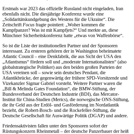
Erstmals war 2023 das offizielle Russland nicht eingeladen, Iran
ebenfalls nicht. Die diesjährige Konferenz wurde eine
„Solidaritätskundgebung des Westens für die Ukraine“. Die
Zeitschrift
Focus
fragte pointiert: „Woher kommen die
Kampfpanzer? Was ist mit Kampfjets?“ Und merkte an, diese
Münchner Sicherheitskonferenz hatte „etwas von Waffenbörse“.
So ist die Liste der institutionellen Partner und der Sponsoren
interessant. Zu ersteren gehören der in Washington beheimatete
Atlantic Council – eine Denkfabrik, die aus Sicht der USA den
„Atlantismus“ fördern soll und „moderate Internationalisten“ (also
globalstrategische Politiker) aus den beiden großen Parteien der
USA vereinen soll – sowie sein deutsches Pendant, die
Atlantikbrücke, der gegenwärtig der frühere SPD-Vorsitzende und
Vizekanzler Sigmar Gabriel vorsteht. Weitere Partner waren die
„Bill & Melinda Gates Foundation“, die BMW-Stiftung, der
Bundesverband der Deutschen Industrie (BDI), das Mercator-
Institut für China-Studien (Merics), die norwegische ONS-Stiftung,
die ihr Geld aus der Erdöl- und Gasförderung im Nordatlantik
bezieht, die Robert-Bosch- und die Rockefeller-Stiftung, die
Deutsche Gesellschaft für Auswärtige Politik (DGAP) und andere.
Friedensaktivisten fallen unter den Sponsoren sofort der
Rüstungskonzern Rheinmetall – der deutsche Panzerbauer der heiß