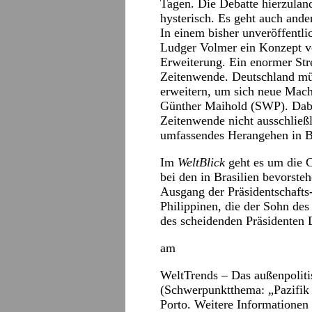
Tagen. Die Debatte hierzuland
hysterisch. Es geht auch ande
In einem bisher unveröffentli
Ludger Volmer ein Konzept v
Erweiterung. Ein enormer Stre
Zeitenwende. Deutschland müs
erweitern, um sich neue Macht
Günther Maihold (SWP). Dabei
Zeitenwende nicht ausschließli
umfassendes Herangehen in Be
Im
WeltBlick
geht es um die 
bei den in Brasilien bevorst
Ausgang der Präsidentschafts
Philippinen, die der Sohn des
des scheidenden Präsidenten 
am
WeltTrends
– Das außenpolitis
(Schwerpunktthema: „Pazifik 
Porto. Weitere Informatione