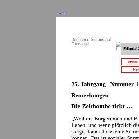
Anzeige
Besuchen Sie uns auf
Facebook
Editorial 
eBook-
New
25. Jahrgang | Nummer 15
Bemerkungen
Die Zeitbombe tickt …
„Weil die Bürgerinnen und B
Leben, und wenn plötzlich di
steigt, dann ist das eine Summ
können. Das ist sozialer Spren