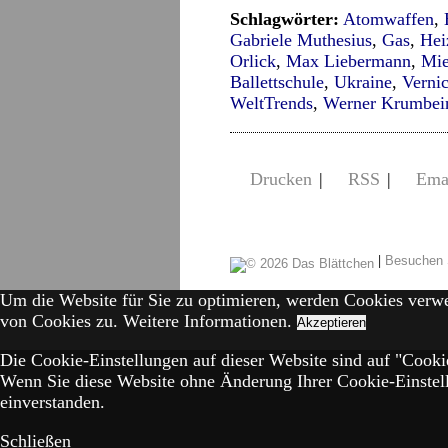
Schlagwörter:
Atomwaffen
,
Gabriele Muthesius
,
Gas
,
Hei
Orlick
,
Max Liebermann
,
Mie
Ballettschule
,
Ukraine
,
Verni
WeltTrends
,
Werner Krumbei
Drucken
|
RSS
|
Ema
|
Besuchen 
Um die Website für Sie zu optimieren, werden Cookies verw
von Cookies zu.
Weitere Informationen.
Akzeptieren
Die Cookie-Einstellungen auf dieser Website sind auf "Cookie
Wenn Sie diese Website ohne Änderung Ihrer Cookie-Einstell
einverstanden.
Schließen