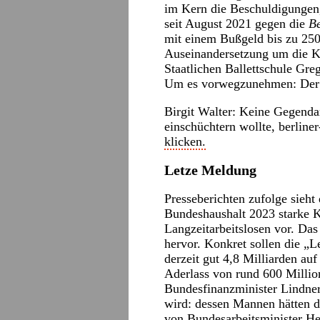
im Kern die Beschuldigungen,
seit August 2021 gegen die
Be
mit einem Bußgeld bis zu 250.
Auseinandersetzung um die Kü
Staatlichen Ballettschule Gr
Um es vorwegzunehmen: Der V
Birgit Walter: Keine Gegendar
einschüchtern wollte,
berliner
klicken.
Letze Meldung
Presseberichten zufolge sieht
Bundeshaushalt 2023 starke 
Langzeitarbeitslosen vor. Da
hervor. Konkret sollen die „L
derzeit gut 4,8 Milliarden au
Aderlass von rund 600 Millio
Bundesfinanzminister Lindner
wird: dessen Mannen hätten
von Bundesarbeitsminister He