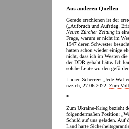
Aus anderen Quellen
Gerade erschienen ist der er
(„Aufbruch und Aufstieg. Eri
Neuen Zürcher Zeitung
in ein
Frage, warum er nicht im West
1947 deren Schwester besuchte
hatten schon wieder einige e
nicht, dass ich im Westen di
der DDR gehabt hätte. Ich kam
solche Leute wurden geförder
Lucien Scherrer: „Jede Waffe
nzz.ch
, 27.06.2022.
Zum Vollt
*
Zum Ukraine-Krieg bezieht d
folgendermaßen Position: „Wa
Schuld auf uns geladen. Auf d
Land harte Sicherheitsgaranti