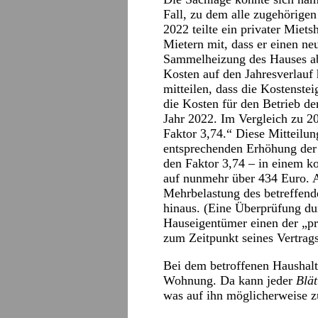
Fall, zu dem alle zugehörigen
2022 teilte ein privater Miet
Mietern mit, dass er einen ne
Sammelheizung des Hauses ab
Kosten auf den Jahresverlauf
mitteilen, dass die Kostenste
die Kosten für den Betrieb de
Jahr 2022. Im Vergleich zu 20
Faktor 3,74.“ Diese Mitteilu
entsprechenden Erhöhung der
den Faktor 3,74 – in einem k
auf nunmehr über 434 Euro. Au
Mehrbelastung des betreffen
hinaus. (Eine Überprüfung dur
Hauseigentümer einen der „pre
zum Zeitpunkt seines Vertrag
Bei dem betroffenen Haushalt
Wohnung. Da kann jeder
Blät
was auf ihn möglicherweise 