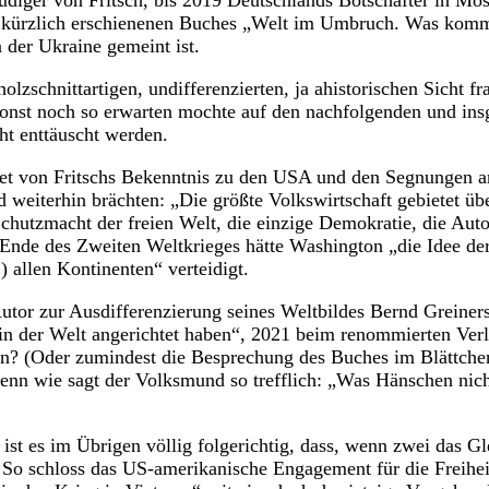
diger von Fritsch, bis 2019 Deutschlands Botschafter in Mos
s kürzlich erschienenen Buches „Welt im Umbruch. Was kom
 der Ukraine gemeint ist.
holzschnittartigen, undifferenzierten, ja ahistorischen Sicht f
sonst noch so erwarten mochte auf den nachfolgenden und in
cht enttäuscht werden.
et von Fritschs Bekenntnis zu den USA und den Segnungen an
d weiterhin brächten: „Die größte Volkswirtschaft gebietet üb
 Schutzmacht der freien Welt, die einzige Demokratie, die Aut
t Ende des Zweiten Weltkrieges hätte Washington „die Idee de
!) allen Kontinenten“ verteidigt.
utor zur Ausdifferenzierung seines Weltbildes Bernd Greine
in der Welt angerichtet haben“, 2021 beim renommierten Ver
en? (Oder zumindest die Besprechung des Buches im Blättch
enn wie sagt der Volksmund so trefflich: „Was Hänschen nicht
ist es im Übrigen völlig folgerichtig, dass, wenn zwei das Gl
t. So schloss das US-amerikanische Engagement für die Freihei