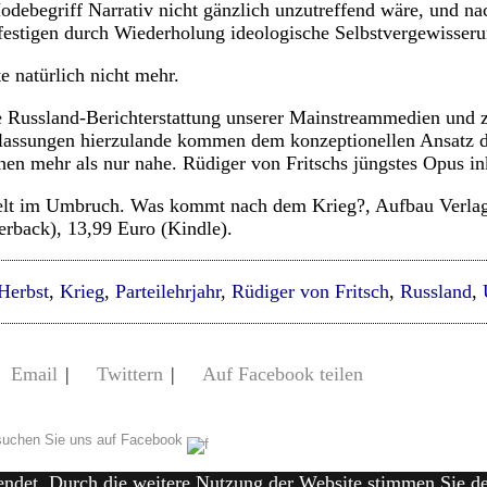
odebegriff Narrativ nicht gänzlich unzutreffend wäre, und 
estigen durch Wiederholung ideologische Selbstvergewisseru
e natürlich nicht mehr.
e Russland-Berichterstattung unserer Mainstreammedien und 
nlassungen hierzulande kommen dem konzeptionellen Ansatz 
chen mehr als nur nahe. Rüdiger von Fritschs jüngstes Opus in
elt im Umbruch. Was kommt nach dem Krieg?, Aufbau Verlag
erback), 13,99 Euro (Kindle).
Herbst
,
Krieg
,
Parteilehrjahr
,
Rüdiger von Fritsch
,
Russland
,
Email
|
Twittern
|
Auf Facebook teilen
uchen Sie uns auf Facebook
endet. Durch die weitere Nutzung der Website stimmen Sie 