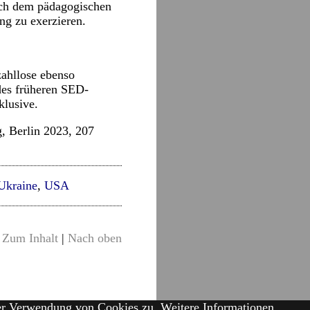
nach dem pädagogischen
ng zu exerzieren.
zahllose ebenso
des früheren SED-
klusive.
, Berlin 2023, 207
Ukraine
,
USA
Zum Inhalt
|
Nach oben
der Verwendung von Cookies zu.
Weitere Informationen.