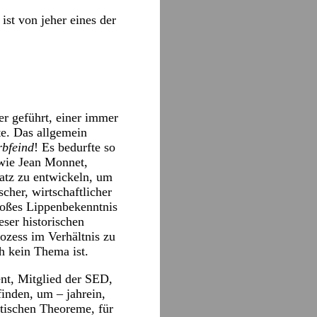
st von jeher eines der
r geführt, einer immer
te. Das allgemein
rbfeind
! Es bedurfte so
 wie Jean Monnet,
atz zu entwickeln, um
scher, wirtschaftlicher
loßes Lippenbekenntnis
eser historischen
ozess im Verhältnis zu
h kein Thema ist.
nt, Mitglied der SED,
inden, um – jahrein,
stischen Theoreme, für