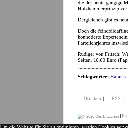
die der heute gängige M
Holzhammerprinzip verf
Dergleichen gibt es heut
Doch die feindbildaffin
konnotierte Expertenei
Parteilehrjahres inzwis
Rüdiger von Fritsch: W
Seiten, 18,00 Euro (Pap
Schlagwörter:
Hannes 
Drucken
|
RSS
|
|
Bes
Um die Website für Sie zu optimieren, werden Cookies verw