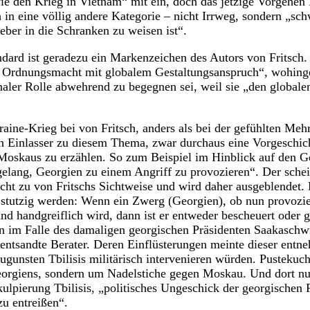
ie den Krieg in Vietnam“ mit ein, doch das jetzige Vorgehe
h in eine völlig andere Kategorie – nicht Irrweg, sondern „sc
eber in die Schranken zu weisen ist“.
ndard ist geradezu ein Markenzeichen des Autors von Fritsch
e Ordnungsmacht mit globalem Gestaltungsanspruch“, wohin
aler Rolle abwehrend zu begegnen sei, weil sie „den global
aine-Krieg bei von Fritsch, anders als bei der gefühlten Mehr
n Einlasser zu diesem Thema, zwar durchaus eine Vorgeschicht
 Moskaus zu erzählen. So zum Beispiel im Hinblick auf den 
gelang, Georgien zu einem Angriff zu provozieren“. Der schei
cht zu von Fritschs Sichtweise und wird daher ausgeblendet. 
 stutzig werden: Wenn ein Zwerg (Georgien), ob nun provozie
nd handgreiflich wird, dann ist er entweder bescheuert oder 
 im Falle des damaligen georgischen Präsidenten Saakaschwi
ntsandte Berater. Deren Einflüsterungen meinte dieser entne
ugunsten Tbilisis militärisch intervenieren würden. Pustekuc
Georgiens, sondern um Nadelstiche gegen Moskau. Und dort nu
xkulpierung Tbilisis, „politisches Ungeschick der georgischen
u entreißen“.