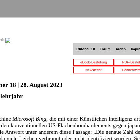
ook
Editorial 2.0
Forum
Archiv
Impr
eBook-Bestellung
PDF-Bestel
Newsletter
Bannerwer
er 18 | 28. August 2023
ilehrjahr
chine
Microsoft Bing
, die mit einer Künstlichen Intelligenz ar
bei den konventionellen US-Flächenbombardements gegen japan
die Antwort unter anderem diese Passage: „Die genaue Zahl de
 da viele Leichen verbrannt oder nicht identifiziert wurden. 