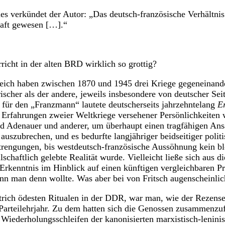
 verkündet der Autor: „Das deutsch-französische Verhältnis i
haft gewesen […].“
richt in der alten BRD wirklich so grottig?
eich haben zwischen 1870 und 1945 drei Kriege gegeneinande
ischer als der andere, jeweils insbesondere von deutscher Sei
für den „Franzmann“ lautete deutscherseits jahrzehntelang
E
 Erfahrungen zweier Weltkriege versehener Persönlichkeiten
 Adenauer und anderer, um überhaupt einen tragfähigen Ans
auszubrechen, und es bedurfte langjähriger beidseitiger politi
strengungen, bis westdeutsch-französische Aussöhnung kein b
schaftlich gelebte Realität wurde. Vielleicht ließe sich aus di
Erkenntnis im Hinblick auf einen künftigen vergleichbaren Pr
n man denn wollte. Was aber bei von Fritsch augenscheinlic
trich ödesten Ritualen in der DDR, war man, wie der Rezense
Parteilehrjahr. Zu dem hatten sich die Genossen zusammenzuf
n Wiederholungsschleifen der kanonisierten marxistisch-lenini