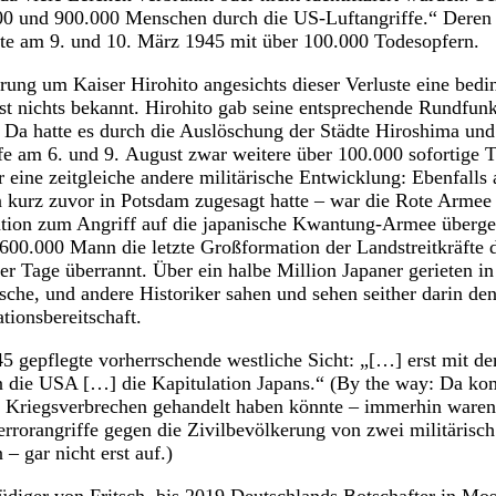
00 und 900.000 Menschen durch die US-Luftangriffe.“ Deren
te am 9. und 10. März 1945 mit über 100.000 Todesopfern.
rung um Kaiser Hirohito angesichts dieser Verluste eine bedi
st nichts bekannt. Hirohito gab seine entsprechende Rundfunk
Da hatte es durch die Auslöschung der Städte Hiroshima und
m 6. und 9. August zwar weitere über 100.000 sofortige T
 eine zeitgleiche andere militärische Entwicklung: Ebenfalls
en kurz zuvor in Potsdam zugesagt hatte – war die Rote Armee 
tion zum Angriff auf die japanische Kwantung-Armee überge
r 600.000 Mann die letzte Großformation der Landstreitkräfte 
r Tage überrannt. Über ein halbe Million Japaner gerieten i
ische, und andere Historiker sahen und sehen seither darin d
tionsbereitschaft.
45 gepflegte vorherrschende westliche Sicht: „[…] erst mit d
ie USA […] die Kapitulation Japans.“ (By the way: Da kom
 Kriegsverbrechen gehandelt haben könnte – immerhin waren
orangriffe gegen die Zivilbevölkerung von zwei militärisch
 – gar nicht erst auf.)