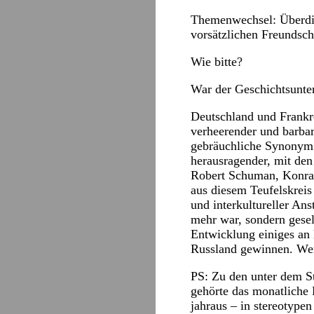
Themenwechsel: Überdies
vorsätzlichen Freundsc
Wie bitte?
War der Geschichtsunter
Deutschland und Frankr
verheerender und barbar
gebräuchliche Synonym 
herausragender, mit den
Robert Schuman, Konrad
aus diesem Teufelskreis 
und interkultureller An
mehr war, sondern gesell
Entwicklung einiges an 
Russland gewinnen. Wen
PS: Zu den unter dem S
gehörte das monatliche 
jahraus – in stereotype