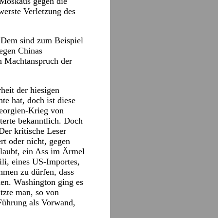
n Moskaus gegen die
hwerste Verletzung des
. Dem sind zum Beispiel
gegen Chinas
en Machtanspruch der
heit der hiesigen
e hat, doch ist diese
Georgien-Krieg von
terte bekanntlich. Doch
Der kritische Leser
rt oder nicht, gegen
glaubt, ein Ass im Ärmel
li, eines US-Importes,
hmen zu dürfen, dass
hen. Washington ging es
tzte man, so von
 Führung als Vorwand,