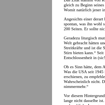
Das Zitat stammt von Rü
gleich zu Beginn seine
Womit natürlich jener in
Angesichts einer derart 
spontan, was ihn wohl 
200 Seiten. Er sollte ni
Geradezu liturgisch mut
Welt gebracht hätten un
Streitkräfte und ist die
Stirn bieten kann.“ Sei
Entschlossenheit in (sic
Ob es Sinn hätte, dem A
Was die USA seit 1945 
erschienen, zu empfehl
Wahrscheinlich nicht. D
nimmermehr.“
Vor diesem Hintergrund 
lange nicht dasselbe is