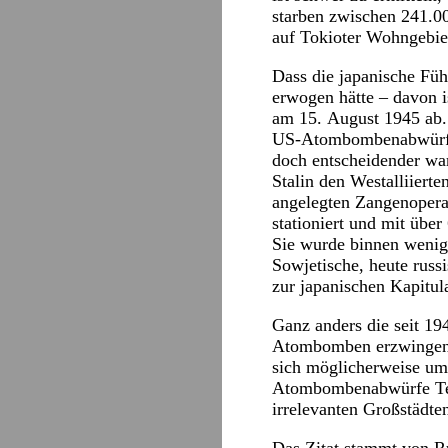
starben zwischen 241.0
auf Tokioter Wohngebie
Dass die japanische Füh
erwogen hätte – davon i
am 15. August 1945 ab. 
US-Atombombenabwürfe a
doch entscheidender war
Stalin den Westalliiert
angelegten Zangenopera
stationiert und mit übe
Sie wurde binnen wenige
Sowjetische, heute russ
zur japanischen Kapitula
Ganz anders die seit 19
Atombomben erzwingen d
sich möglicherweise um
Atombombenabwürfe Terr
irrelevanten Großstädten