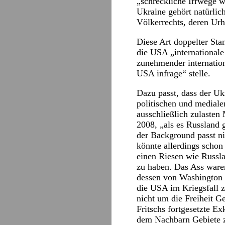
„schreckliche Irrwege w
Ukraine gehört natürlic
Völkerrechts, deren Urh
Diese Art doppelter Sta
die USA „international
zunehmender internation
USA infrage“ stelle.
Dazu passt, dass der Ukr
politischen und mediale
ausschließlich zulasten
2008, „als es Russland 
der Background passt ni
könnte allerdings schon
einen Riesen wie Russla
zu haben. Das Ass waren
dessen von Washington e
die USA im Kriegsfall z
nicht um die Freiheit 
Fritschs fortgesetzte E
dem Nachbarn Gebiete z