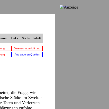
Anzeige
essum
Links
Suche
Inhalt
lung
Datenschutzerklärung
bung
Aus anderen Quellen
beitet, die Frage, wie
ische Städte im Zweiten
r Toten und Verletzten
Schätzungen zufolge