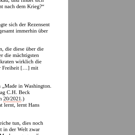
kau, und findet sich
mt nach dem Krieg?“
ragte sich der Rezensent
sgesamt immerhin über
, die diese über die
er die mächtigsten
okraten wirklich die
r Freiheit […] mit
rs „Made in Washington.
lag C.H. Beck
en
20/2021
.)
 lernt, lernt Hans
eiche tun, dies noch
t in der Welt zwar