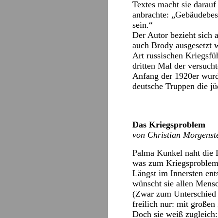
Textes macht sie darau
anbrachte: „Gebäudebes
sein.“
Der Autor bezieht sich 
auch Brody ausgesetzt w
Art russischen Kriegsfü
dritten Mal der versuch
Anfang der 1920er wurd
deutsche Truppen die j
Das Kriegsproblem
von Christian Morgenst
Palma Kunkel naht die 
was zum Kriegsproblem 
Längst im Innersten ent
wünscht sie allen Mens
(Zwar zum Unterschied 
freilich nur: mit großen 
Doch sie weiß zugleich: