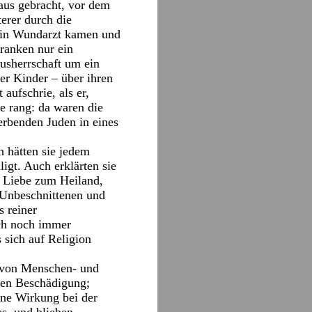
aus gebracht, vor dem
terer durch die
 ein Wundarzt kamen und
ranken nur ein
usherrschaft um ein
er Kinder – über ihren
aufschrie, als er,
 rang: da waren die
erbenden Juden in eines
h hätten sie jedem
ligt. Auch erklärten sie
r Liebe zum Heiland,
m Unbeschnittenen und
 reiner
ich noch immer
 sich auf Religion
k von Menschen- und
chen Beschädigung;
hne Wirkung bei der