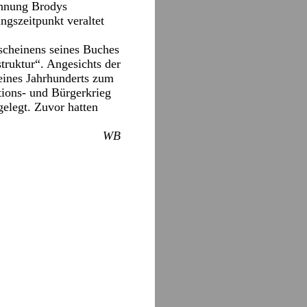
ähnung Brodys
gszeitpunkt veraltet
rscheinens seines Buches
truktur“. Angesichts der
 eines Jahrhunderts zum
tions- und Bürgerkrieg
elegt. Zuvor hatten
WB