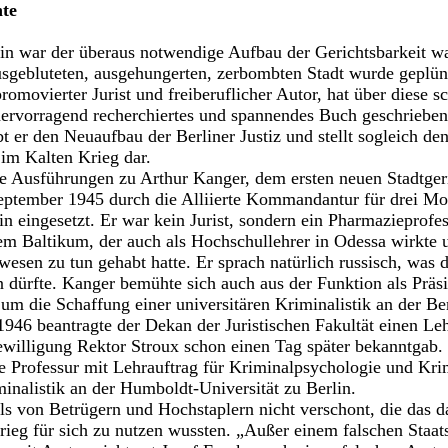
hte
lin war der überaus notwendige Aufbau der Gerichtsbarkeit w
usgebluteten, ausgehungerten, zerbombten Stadt wurde geplün
romovierter Jurist und freiberuflicher Autor, hat über diese s
 hervorragend recherchiertes und spannendes Buch geschriebe
bt er den Neuaufbau der Berliner Justiz und stellt sogleich 
 im Kalten Krieg dar.
die Ausführungen zu Arthur Kanger, dem ersten neuen Stadtgeri
ptember 1945 durch die Alliierte Kommandantur für drei Mon
n eingesetzt. Er war kein Jurist, sondern ein Pharmazieprofes
em Baltikum, der auch als Hochschullehrer in Odessa wirkte 
esen zu tun gehabt hatte. Er sprach natürlich russisch, was 
dürfte. Kanger bemühte sich auch aus der Funktion als Präsi
m die Schaffung einer universitären Kriminalistik an der Ber
1946 beantragte der Dekan der Juristischen Fakultät einen Leh
ewilligung Rektor Stroux schon einen Tag später bekanntgab.
ne Professur mit Lehrauftrag für Kriminalpsychologie und Kri
nalistik an der Humboldt-Universität zu Berlin.
alls von Betrügern und Hochstaplern nicht verschont, die das
ieg für sich zu nutzen wussten. „Außer einem falschen Staats