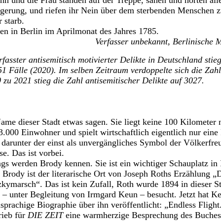
n und die Frau standen auf der Treppe, sahen und hörten alle
eigerung, und riefen ihr Nein über dem sterbenden Menschen 
 starb.
ten in Berlin im Aprilmonat des Jahres 1785.
Verfasser unbekannt, Berlinische 
rfasster antisemitisch motivierter Delikte in Deutschland stie
1 Fälle (2020). Im selben Zeitraum verdoppelte sich die Zahl
 zu 2021 stieg die Zahl antisemitischer Delikte auf 3027.
me dieser Stadt etwas sagen. Sie liegt keine 100 Kilometer
.000 Einwohner und spielt wirtschaftlich eigentlich nur eine 
, darunter der einst als unvergängliches Symbol der Völkerfre
e. Das ist vorbei.
ings werden Brody kennen. Sie ist ein wichtiger Schauplatz i
Brody ist der literarische Ort von Joseph Roths Erzählung „
ymarsch“. Das ist kein Zufall, Roth wurde 1894 in dieser St
l – unter Begleitung von Irmgard Keun – besucht. Jetzt hat K
sprachige Biographie über ihn veröffentlicht: „Endless Flight
rieb für
DIE ZEIT
eine warmherzige Besprechung des Buches.