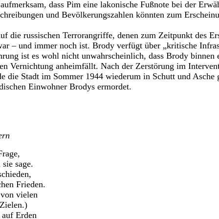
f aufmerksam, dass Pim eine lakonische Fußnote bei der Erw
chreibungen und Bevölkerungszahlen könnten zum Erscheinun
auf die russischen Terrorangriffe, denen zum Zeitpunkt des E
ar – und immer noch ist. Brody verfügt über „kritische Infras
hrung ist es wohl nicht unwahrscheinlich, dass Brody binnen
ten Vernichtung anheimfällt. Nach der Zerstörung im Interven
e die Stadt im Sommer 1944 wiederum in Schutt und Asche g
üdischen Einwohner Brodys ermordet.
ern
Frage,
sie sage.
schieden,
chen Frieden.
von vielen
Zielen.)
 auf Erden