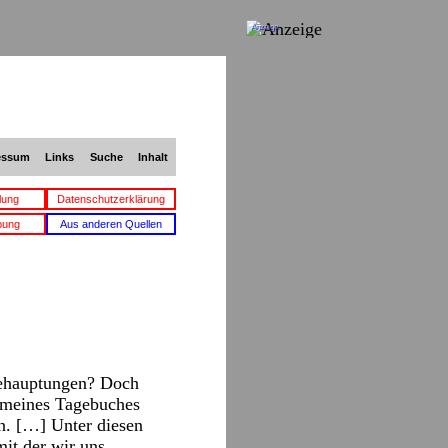
Anzeige
essum
Links
Suche
Inhalt
lung
Datenschutzerklärung
bung
Aus anderen Quellen
Behauptungen? Doch
g meines Tagebuches
n. […] Unter diesen
mit der wir uns