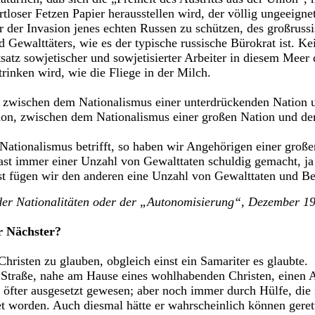
ertloser Fetzen Papier herausstellen wird, der völlig ungeeignet
der Invasion jenes echten Russen zu schützen, des großrussi
Gewalttäters, wie es der typische russische Bürokrat ist. Ke
atz sowjetischer und sowjetisierter Arbeiter in diesem Meer 
rinken wird, wie die Fliege in der Milch.
zwischen dem Nationalismus einer unterdrückenden Nation 
tion, zwischen dem Nationalismus einer großen Nation und de
Nationalismus betrifft, so haben wir Angehörigen einer große
fast immer einer Unzahl von Gewalttaten schuldig gemacht, ja
st fügen wir den anderen eine Unzahl von Gewalttaten und B
 der Nationalitäten oder der „Autonomisierung“, Dezember 1
r Nächster?
Christen zu glauben, obgleich einst ein Samariter es glaubte.
Straße, nahe am Hause eines wohlhabenden Christen, einen A
 öfter ausgesetzt gewesen; aber noch immer durch Hülfe, die 
tet worden. Auch diesmal hätte er wahrscheinlich können gere