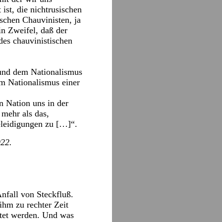
 ist, die nichtrusischen
schen Chauvinisten, ja
in Zweifel, daß der
des chauvinistischen
und dem Nationalismus
m Nationalismus einer
n Nation uns in der
 mehr als das,
eleidigungen zu […]“.
922.
nfall von Steckfluß.
ihm zu rechter Zeit
ttet werden. Und was