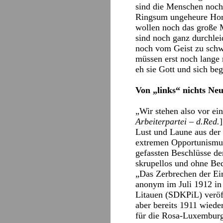
sind die Menschen noc
Ringsum ungeheure Ho
wollen noch das große 
sind noch ganz durchlei
noch vom Geist zu schw
müssen erst noch lange 
eh sie Gott und sich beg
Von „links“ nichts Ne
„Wir stehen also vor ei
Arbeiterpartei – d.Red.
Lust und Laune aus der 
extremen Opportunismus
gefassten Beschlüsse de
skrupellos und ohne Bed
„Das Zerbrechen der Ei
anonym im Juli 1912 i
Litauen (SDKPiL) veröff
aber bereits 1911 wiede
für die Rosa-Luxemburg-