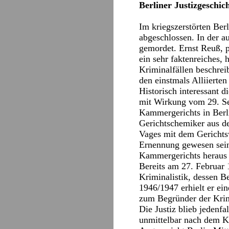
Berliner Justizgeschic
Im kriegszerstörten Ber
abgeschlossen. In der a
gemordet. Ernst Reuß, p
ein sehr faktenreiches,
Kriminalfällen beschrei
den einstmals Alliierten
Historisch interessant 
mit Wirkung vom 29. Se
Kammergerichts in Berli
Gerichtschemiker aus d
Vages mit dem Gerichtsw
Ernennung gewesen sein 
Kammergerichts heraus u
Bereits am 27. Februar 
Kriminalistik, dessen B
1946/1947 erhielt er ei
zum Begründer der Krimi
Die Justiz blieb jedenf
unmittelbar nach dem Kr