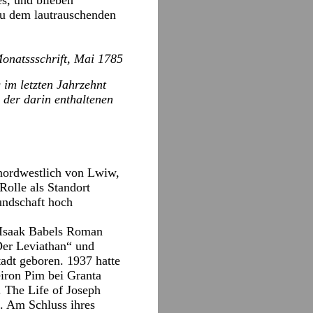
s, und blieben
zu dem lautrauschenden
Monatssschrift, Mai 1785
g im letzten Jahrzehnt
 der darin enthaltenen
 nordwestlich von Lwiw,
Rolle als Standort
undschaft hoch
n Isaak Babels Roman
Der Leviathan“ und
adt geboren. 1937 hatte
eiron Pim bei Granta
. The Life of Joseph
 Am Schluss ihres