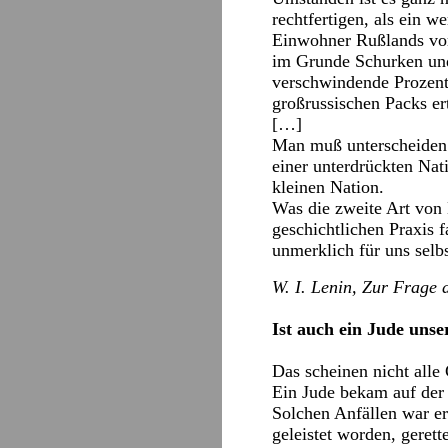
rechtfertigen, als ein w
Einwohner Rußlands vor 
im Grunde Schurken und 
verschwindende Prozents
großrussischen Packs ert
[…]
Man muß unterscheiden 
einer unterdrückten Na
kleinen Nation.
Was die zweite Art von 
geschichtlichen Praxis 
unmerklich für uns selb
W. I. Lenin, Zur Frage
Ist auch ein Jude unse
Das scheinen nicht alle 
Ein Jude bekam auf der 
Solchen Anfällen war er
geleistet worden, geret