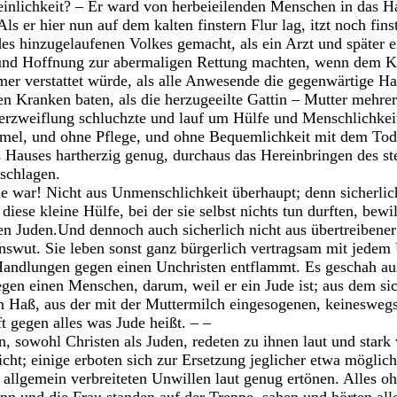
einlichkeit? – Er ward von herbeieilenden Menschen in das H
ls er hier nun auf dem kalten finstern Flur lag, itzt noch fins
s hinzugelaufenen Volkes gemacht, als ein Arzt und später
 und Hoffnung zur abermaligen Rettung machten, wenn dem K
er verstattet würde, als alle Anwesende die gegenwärtige Ha
 Kranken baten, als die herzugeeilte Gattin – Mutter mehrer
rzweiflung schluchzte und lauf um Hülfe und Menschlichkeit 
mel, und ohne Pflege, und ohne Bequemlichkeit mit dem Tode
es Hauses hartherzig genug, durchaus das Hereinbringen des st
schlagen.
de war! Nicht aus Unmenschlichkeit überhaupt; denn sicherlic
diese kleine Hülfe, bei der sie selbst nichts tun durften, bewil
n Juden.Und dennoch auch sicherlich nicht aus übertreibene
onswut. Sie leben sonst ganz bürgerlich vertragsam mit jede
Handlungen gegen einen Unchristen entflammt. Es geschah aus
gen einen Menschen, darum, weil er ein Jude ist; aus dem s
 Haß, aus der mit der Muttermilch eingesogenen, keineswegs
 gegen alles was Jude heißt. – –
 sowohl Christen als Juden, redeten zu ihnen laut und star
icht; einige erboten sich zur Ersetzung jeglicher etwa mögli
allgemein verbreiteten Unwillen laut genug ertönen. Alles o