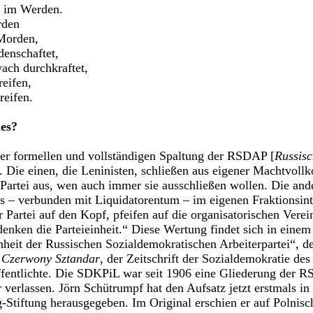
h im Werden.
rden
Morden,
denschaftet,
ach durchkraftet,
reifen,
reifen.
ues?
ner formellen und vollständigen Spaltung der RSDAP [
Russisc
]. Die einen, die Leninisten, schließen aus eigener Machtvol
Partei aus, wen auch immer sie ausschließen wollen. Die and
 – verbunden mit Liquidatorentum – im eigenen Fraktionsint
r Partei auf den Kopf, pfeifen auf die organisatorischen Vere
enken die Parteieinheit.“ Diese Wertung findet sich in einem 
nheit der Russischen Sozialdemokratischen Arbeiterpartei“,
n
Czerwony Sztandar
, der Zeitschrift der Sozialdemokratie de
entlichte. Die SDKPiL war seit 1906 eine Gliederung der RS
r verlassen. Jörn Schütrumpf hat den Aufsatz jetzt erstmals i
Stiftung herausgegeben. Im Original erschien er auf Polnisch