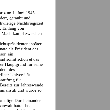
ar zum 1. Juni 1945
dert, geraubt und
chwierige Nachkriegszeit
n. Entlang von
den Machtkampf zwischen
chtspräsidenten; später
ate als Präsident des
sor, ein
und somit schon etwas
der Hauptgrund für seine
dent des
liner Universität.
rauftrag für
 Bereits zur Jahreswende
minalistik und wurde so
 damalige Durcheinander
anwalt hatte das