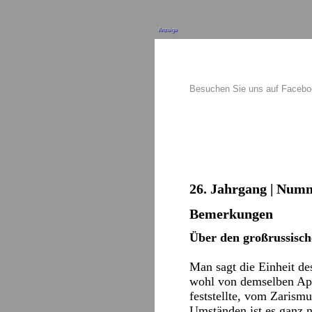
Anzeige
Besuchen Sie uns auf Faceb
26. Jahrgang | Numm
Bemerkungen
Über den großrussisc
Man sagt die Einheit d
wohl von demselben App
feststellte, vom Zarism
Umständen ist es ganz na