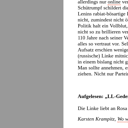
allerdings nur
online
ver
Schütrumpf schildert di
Lenins rabiat-bösartige
nicht, zumindest nicht 
Politik halt ein Vollblu
nicht so zu brillieren ve
110 Jahre nach seiner V
alles so vertraut vor. S
Aufsatz erschien wenige 
(russische) Linke mitni
in einem bislang nicht
Man sollte annehmen, es
ziehen. Nicht nur Parte
Aufgelesen: „LL-Ged
Die Linke liebt an Rosa
Karsten Krampitz,
Wo w