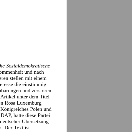
he Sozialdemokratische
lkommenheit und nach
eren stellen mit einem
eresse die einstimmig
inbarungen und zerstören
Artikel unter dem Titel
 den Rosa Luxemburg
s Königreiches Polen und
DAP, hatte diese Partei
n deutscher Übersetzung
. Der Text ist