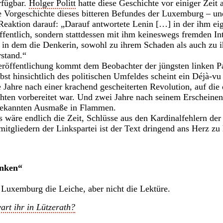
fügbar.
Holger Politt
hatte diese Geschichte vor einiger Zeit a
e Vorgeschichte dieses bitteren Befundes der Luxemburg – un
 Reaktion darauf: „Darauf antwortete Lenin […] in der ihm ei
öffentlich, sondern stattdessen mit ihm keineswegs fremden In
t, in dem die Denkerin, sowohl zu ihrem Schaden als auch zu i
rstand.“
eröffentlichung kommt dem Beobachter der jüngsten linken Pa
elbst hinsichtlich des politischen Umfeldes scheint ein Déjà-
Jahre nach einer krachend gescheiterten Revolution, auf die d
chten vorbereitet war. Und zwei Jahre nach seinem Erscheinen
 gekannten Ausmaße in Flammen.
 wäre endlich die Zeit, Schlüsse aus den Kardinalfehlern der
imitgliedern der Linkspartei ist der Text dringend ans Herz z
enken“
 Luxemburg die Leiche, aber nicht die Lektüre.
art ihr in Lützerath?