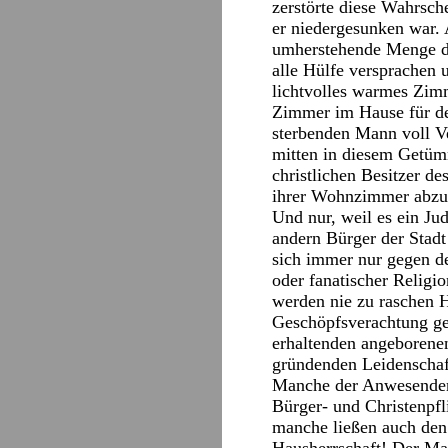
zerstörte diese Wahrsch
er niedergesunken war. A
umherstehende Menge de
alle Hülfe versprachen
lichtvolles warmes Zimm
Zimmer im Hause für den
sterbenden Mann voll Ve
mitten in diesem Getüm
christlichen Besitzer d
ihrer Wohnzimmer abzu
Und nur, weil es ein Ju
andern Bürger der Stadt 
sich immer nur gegen de
oder fanatischer Religi
werden nie zu raschen 
Geschöpfsverachtung ge
erhaltenden angeborenen
gründenden Leidenschaft
Manche der Anwesenden,
Bürger- und Christenpfl
manche ließen auch den 