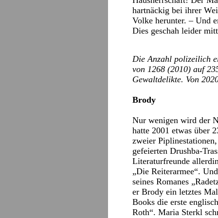
Hausherrschaft! Der Man
hartnäckig bei ihrer W
Volke herunter. – Und er
Dies geschah leider mit
Die Anzahl polizeilich e
von 1268 (2010) auf 235
Gewaltdelikte. Von 2020
Brody
Nur wenigen wird der Na
hatte 2001 etwas über 23
zweier Piplinestationen
gefeierten Drushba-Trass
Literaturfreunde allerd
„Die Reiterarmee“. Und 
seines Romanes „Radetzk
er Brody ein letztes Ma
Books die erste englisch
Roth“. Maria Sterkl sch