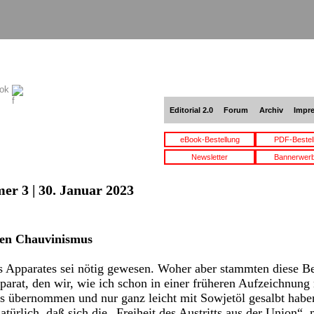
ook
Editorial 2.0
Forum
Archiv
Impr
eBook-Bestellung
PDF-Bestel
Newsletter
Bannerwer
er 3 | 30. Januar 2023
hen Chauvinismus
es Apparates sei nötig gewesen. Woher aber stammten diese 
arat, den wir, wie ich schon in einer früheren Aufzeichnun
us übernommen und nur ganz leicht mit Sowjetöl gesalbt habe
türlich, daß sich die „Freiheit des Austritts aus der Union“, 