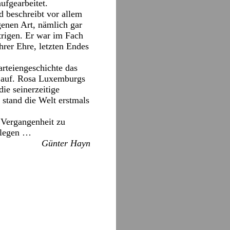
ufgearbeitet.
d beschreibt vor allem
genen Art, nämlich gar
trigen. Er war im Fach
hrer Ehre, letzten Endes
rteiengeschichte das
vu auf. Rosa Luxemburgs
ie seinerzeitige
 stand die Welt erstmals
 Vergangenheit zu
u legen …
Günter Hayn