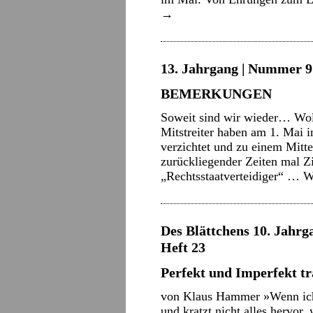
→
13. Jahrgang | Nummer 9 
BEMERKUNGEN
Soweit sind wir wieder… Wol
Mitstreiter haben am 1. Mai i
verzichtet und zu einem Mitte
zurückliegender Zeiten mal Z
„Rechtsstaatverteidiger“ …
W
Des Blättchens 10. Jahrg
Heft 23
Perfekt und Imperfekt t
von Klaus Hammer »Wenn ich a
und kratzt nicht alles hervor,