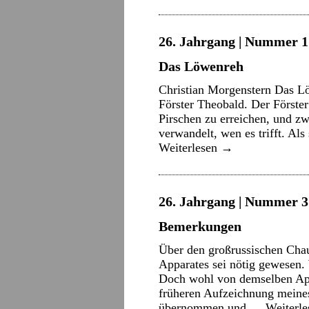
26. Jahrgang | Nummer 17
Das Löwenreh
Christian Morgenstern Das L
Förster Theobald. Der Förste
Pirschen zu erreichen, und z
verwandelt, wen es trifft. Als
Weiterlesen
→
26. Jahrgang | Nummer 3 
Bemerkungen
Über den großrussischen Cha
Apparates sei nötig gewesen
Doch wohl von demselben Appa
früheren Aufzeichnung meines
übernommen und …
Weiterl