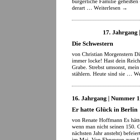
bürgerliche Familie geheißen
derart …
Weiterlesen
→
17. Jahrgang 
Die Schwestern
von Christian Morgenstern D
immer locke! Hast dein Reich
Grabe. Strebst umsonst, mein 
stählern. Heute sind sie …
We
16. Jahrgang | Nummer 10
Er hatte Glück in Berlin
von Renate Hoffmann Es hätte
wenn man nicht seinen 150. G
nächsten Jahr ansteht) befeie
im Mai. Von Ehrungen zum L