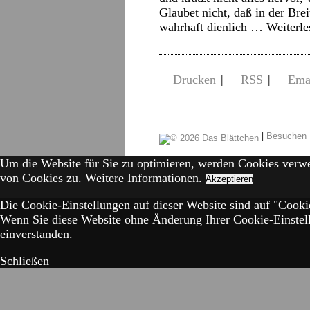
Glaubet nicht, daß in der Bre
wahrhaft dienlich …
Weiterl
Drucken
|
RSS
|
Ema
|
Besuchen 
Um die Website für Sie zu optimieren, werden Cookies verw
von Cookies zu.
Weitere Informationen.
Akzeptieren
Die Cookie-Einstellungen auf dieser Website sind auf "Cookie
Wenn Sie diese Website ohne Änderung Ihrer Cookie-Einstell
einverstanden.
Schließen