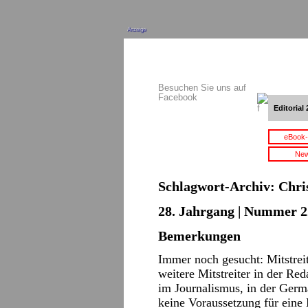
Anzeige
Besuchen Sie uns auf
Facebook
Editorial 
eBook-
New
Schlagwort-Archiv:
Chri
28. Jahrgang | Nummer 2
Bemerkungen
Immer noch gesucht: Mitstrei
weitere Mitstreiter in der Re
im Journalismus, in der Germa
keine Voraussetzung für eine