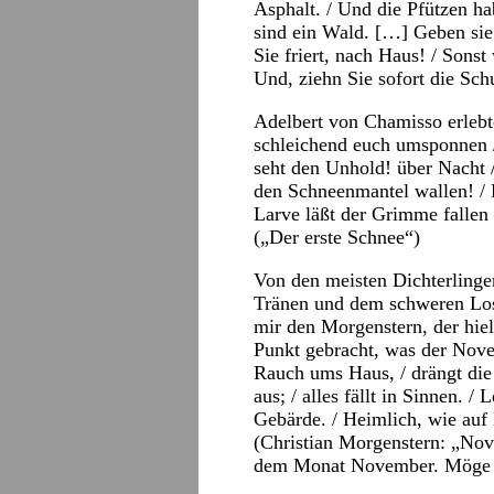
Asphalt. / Und die Pfützen ha
sind ein Wald. […] Geben sie j
Sie friert, nach Haus! / Sons
Und, ziehn Sie sofort die Sc
Adelbert von Chamisso erlebte
schleichend euch umsponnen / 
seht den Unhold! über Nacht /
den Schneenmantel wallen! / D
Larve läßt der Grimme fallen
(„Der erste Schnee“)
Von den meisten Dichterlinge
Tränen und dem schweren Los, 
mir den Morgenstern, der hielt
Punkt gebracht, was der Nov
Rauch ums Haus, / drängt die
aus; / alles fällt in Sinnen. /
Gebärde. / Heimlich, wie au
(Christian Morgenstern: „No
dem Monat November. Möge e