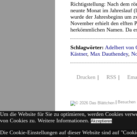
Richtigstellung: Nach dem r
neunte Monat im Jahreslauf (
wurde der Jahresbeginn um z
November erhielt den elften Pl
herkömmlichen Namen. Da es 
Schlagwörter:
Adelbert von
Kästner
,
Max Dauthendey
,
No
Drucken
|
RSS
|
Ema
|
Besuchen 
Um die Website für Sie zu optimieren, werden Cookies verw
von Cookies zu.
Weitere Informationen.
Akzeptieren
Die Cookie-Einstellungen auf dieser Website sind auf "Cookie