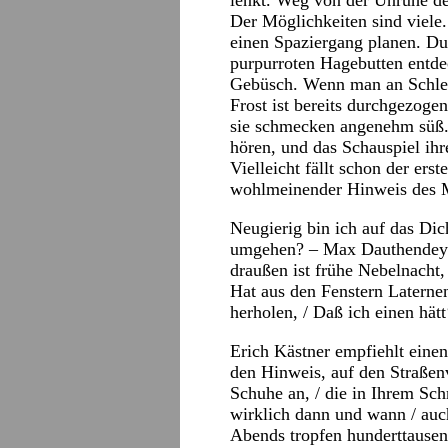
lenkt. Weg von der Unruhe de
Der Möglichkeiten sind viele
einen Spaziergang planen. Du
purpurroten Hagebutten entd
Gebüsch. Wenn man an Schle
Frost ist bereits durchgezoge
sie schmecken angenehm süß. –
hören, und das Schauspiel ih
Vielleicht fällt schon der erst
wohlmeinender Hinweis des M
Neugierig bin ich auf das Di
umgehen? – Max Dauthendey 
draußen ist frühe Nebelnacht,
Hat aus den Fenstern Laterne
herholen, / Daß ich einen hät
Erich Kästner empfiehlt einen
den Hinweis, auf den Straßenv
Schuhe an, / die in Ihrem Sch
wirklich dann und wann / auc
Abends tropfen hunderttausend