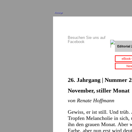
Anzeige
Besuchen Sie uns auf
Facebook
Editorial 
eBook-
New
26. Jahrgang | Nummer 2
November, stiller Monat
von Renate Hoffmann
Gewiss, er ist still. Und trüb.
Tropfen Melancholie in sich, 
ihn den grauen Monat. Aber wa
Farbe, aber nun erst wird deu