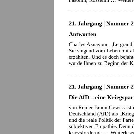
Pasolini, Rosselini …
Weiter
21. Jahrgang | Nummer 21
Antworten
Charles Aznavour, „Le grand 
Sie singend vom Leben mit al
erzählten. Und es doch bejah
wurde Ihnen zu Beginn der 
21. Jahrgang | Nummer 21
Die AfD – eine Kriegspar
von Reiner Braun Gewiss ist n
Deutschland (AfD) als „Krieg
und die reale Politik der Par
subjektiven Empathie. Denn d
kriegsfördernd. …
Weiterles