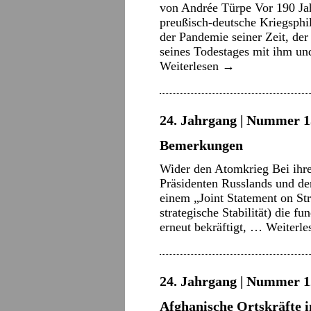
von Andrée Türpe Vor 190 Ja
preußisch-deutsche Kriegsphi
der Pandemie seiner Zeit, der
seines Todestages mit ihm un
Weiterlesen
→
24. Jahrgang | Nummer 15
Bemerkungen
Wider den Atomkrieg Bei ihre
Präsidenten Russlands und de
einem „Joint Statement on St
strategische Stabilität) die f
erneut bekräftigt, …
Weiterl
24. Jahrgang | Nummer 12
Afghanische Ortskräfte i