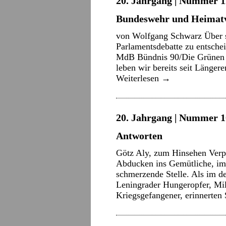
20. Jahrgang | Nummer 12
Bundeswehr und Heimatv
von Wolfgang Schwarz Über s
Parlamentsdebatte zu entschei
MdB Bündnis 90/Die Grünen I
leben wir bereits seit Länge
Weiterlesen
→
20. Jahrgang | Nummer 10
Antworten
Götz Aly, zum Hinsehen Verpfl
Abducken ins Gemütliche, imm
schmerzende Stelle. Als im d
Leningrader Hungeropfer, Mil
Kriegsgefangener, erinnerte