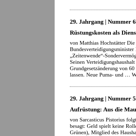
29. Jahrgang | Nummer 6 
Rüstungskosten als Dien
von Matthias Hochstätter Die
Bundesverteidigungsminister B
„Zeitenwende“-Sondervermögen
Seinen Verteidigungshaushalt 
Grundgesetzänderung von 60 a
lassen. Neue Puma- und …
W
29. Jahrgang | Nummer 5 
Aufrüstung: Aus die Ma
von Sarcasticus Pistorius fol
besagt: Geld spielt keine Rol
Grünen), Mitglied des Haush