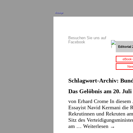
Anzeige
Besuchen Sie uns auf
Facebook
Editorial 
eBook-
New
Schlagwort-Archiv:
Bund
Das Gelöbnis am 20. Juli
von Erhard Crome In diesem Ja
Essayist Navid Kermani die R
Rekrutinnen und Rekruten am 
Sitz des Verteidigungsminist
am …
Weiterlesen
→