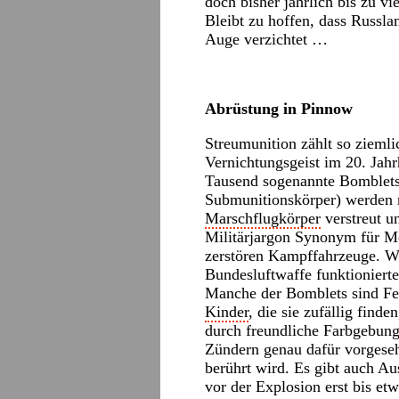
doch bisher jährlich bis zu vi
Bleibt zu hoffen, dass Russla
Auge verzichtet …
Abrüstung in Pinnow
Streumunition zählt so zieml
Vernichtungsgeist im 20. Jah
Tausend sogenannte Bomblets
Submunitionskörper) werden
Marschflugkörper
verstreut u
Militärjargon Synonym für M
zerstören Kampffahrzeuge. W
Bundesluftwaffe funktioniert
Manche der Bomblets sind Feh
Kinder
, die sie zufällig find
durch freundliche Farbgebun
Zündern genau dafür vorgeseh
berührt wird. Es gibt auch A
vor der Explosion erst bis e