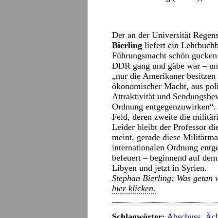
Der an der Universität Regens
Bierling
liefert ein Lehrbuchb
Führungsmacht schön gucken k
DDR gang und gäbe war – und 
„nur die Amerikaner besitzen
ökonomischer Macht, aus polit
Attraktivität und Sendungsbew
Ordnung entgegenzuwirken“. B
Feld, deren zweite die militä
Leider bleibt der Professor d
meint, gerade diese Militärma
internationalen Ordnung entge
befeuert – beginnend auf dem 
Libyen und jetzt in Syrien.
Stephan Bierling: Was getan
hier klicken.
Schlagwörter:
Abschuss
,
Äc