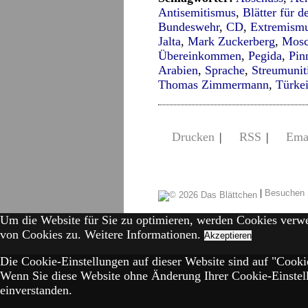
Antisemitismus
,
Blätter für d
Bundeswehr
,
CD
,
Extremism
Jalta
,
Mark Zuckerberg
,
Mosc
Übereinkommen
,
Pegida
,
Pin
Arabien
,
Sprache
,
Streumunit
Thomas Zimmermann
,
Türke
Drucken
|
RSS
|
Ema
|
Besuchen 
Um die Website für Sie zu optimieren, werden Cookies verw
von Cookies zu.
Weitere Informationen.
Akzeptieren
Die Cookie-Einstellungen auf dieser Website sind auf "Cookie
Wenn Sie diese Website ohne Änderung Ihrer Cookie-Einstell
einverstanden.