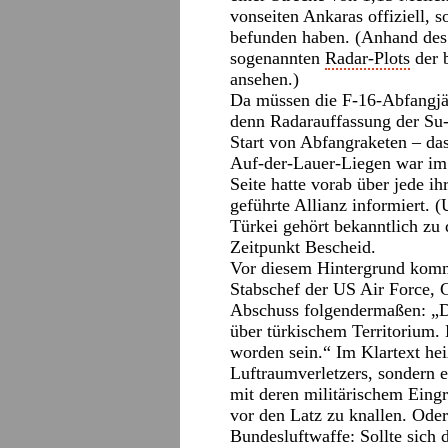
vonseiten Ankaras offiziell, 
befunden haben. (Anhand des
sogenannten
Radar-Plots
der b
ansehen.)
Da müssen die F-16-Abfangjäg
denn Radarauffassung der Su-2
Start von Abfangraketen – da
Auf-der-Lauer-Liegen war im 
Seite hatte vorab über jede i
geführte Allianz informiert.
Türkei gehört bekanntlich zu 
Zeitpunkt Bescheid.
Vor diesem Hintergrund komme
Stabschef der US Air Force, 
Abschuss folgendermaßen: „D
über türkischem Territorium.
worden sein.“ Im Klartext hei
Luftraumverletzers, sondern 
mit deren militärischem Eingr
vor den Latz zu knallen. Ode
Bundesluftwaffe: Sollte sich 