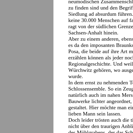
neumodischen Zusammenschlüs
zu finden sind und den Begrif
Siedlung ad absurdum führen. 
keine 30.000 Menschen auf fa
ragt von der südlichen Grenz
Sachsen-Anhalt hinein.
Aber zu einem anderen, ebens
es da den imposanten Braunko
Posa, die beide auf ihre Art 
erzählen können als jeder noc
Regionalgeschichte. Und weil
Würchwitz gehören, wo ausge
wurde.
In dem ernst zu nehmenden Te
Schlossensemble. So ein Zeugn
natürlich auch im nahen Merse
Bauwerke lichter angeordnet,
gestaltet. Hier möchte man ei
lieben Mann sein lassen.
Doch leider trösten auch die
nicht über den traurigen Anbl
des Mühlgrabens, der das Sch