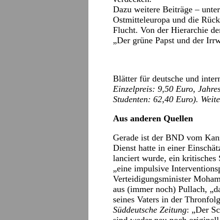
Dazu weitere Beiträge – unter
Ostmitteleuropa und die Rück
Flucht. Von der Hierarchie d
„Der grüne Papst und der Irr
Blätter für deutsche und inter
Einzelpreis: 9,50 Euro, Jahr
Studenten: 62,40 Euro). Weit
Aus anderen Quellen
Gerade ist der BND vom Kanz
Dienst hatte in einer Einschä
lanciert wurde, ein kritische
„eine impulsive Intervention
Verteidigungsminister Moham
aus (immer noch) Pullach, „da
seines Vaters in der Thronfolg
Süddeutsche Zeitung
: „Der Sc