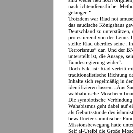
sind weder neu noch originell
nachrichtendienstlicher Meth
gelangen.“
Trotzdem war Riad not amused
das saudische Königshaus gew
Deutschland zu unterstützen, 
protestierend von der Leine. 
stellte Riad überdies seine „
Terrorismus“ dar. Und der BN
unterstellt ist, die Ansage, s
Bundesregierung wider“.
Doch Fakt ist: Riad vertritt 
traditionalistische Richtung 
Inhalte sich regelmäßig in de
identifizieren lassen. „Aus S
wahhabitische Moscheen finanz
Die symbiotische Verbindung
Wahabismus geht dabei auf ei
als Geburtsstunde des islamist
bewaffneter sunnitischer Fun
Missionsbewegung hatte unte
Seif al-Uteibi die Große Mosc