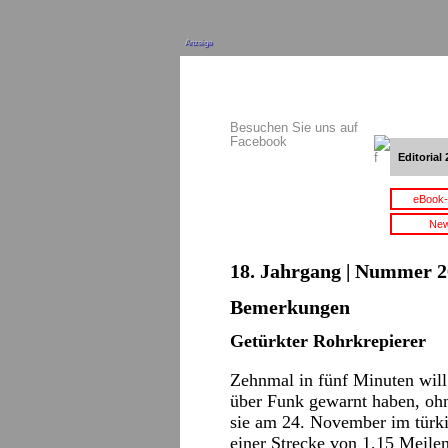
Anzeige
Besuchen Sie uns auf
Facebook
Editorial 
eBook-
New
18. Jahrgang | Nummer 2
Bemerkungen
Getürkter Rohrkrepierer
Zehnmal in fünf Minuten will 
über Funk gewarnt haben, ohn
sie am 24. November im türki
einer Strecke von 1,15 Meile