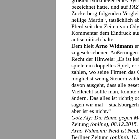
größten Nutznießer eines Syst
bezeichnet hatte, und auf
FAZ
Zuckerberg folgenden Verglei
heilige Martin“, tatsächlich a
Pferd seit den Zeiten von Ody
Kommentar dem Eindruck aus, d
antisemitisch halte.
Dem hielt
Arno Widmann
en
zugeschriebenen Äußerungen is
Recht der Hinweis: „Es ist k
spiele ein doppeltes Spiel, er 
zahlen, wo seine Firmen das G
möglichst wenig Steuern zah
davon ausgeht, dass alle ges
Vielleicht sollte man, könnt
ändern. Das alles ist richtig 
sagen wir mal – staatsbürgerl
aber ist es nicht.“
Götz Aly: Die Häme gegen Mar
Zeitung
(online), 08.12.2015.
Arno Widmann: Neid ist Neid.
Berliner Zeitung
(online), 11.