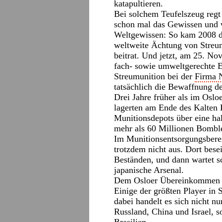
katapultieren.
Bei solchem Teufelszeug regt 
schon mal das Gewissen und wi
Weltgewissen: So kam 2008 
weltweite Ächtung von Streu
beitrat. Und jetzt, am 25. N
fach- sowie umweltgerechte En
Streumunition bei der
Firma
tatsächlich die Bewaffnung d
Drei Jahre früher als im Osl
lagerten am Ende des Kalten 
Munitionsdepots über eine hal
mehr als 60 Millionen Bomble
Im Munitionsentsorgungsbere
trotzdem nicht aus. Dort bese
Beständen, und dann wartet s
japanische Arsenal.
Dem Osloer Übereinkommen sin
Einige der größten Player in 
dabei handelt es sich nicht 
Russland, China und Israel, 