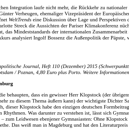
en Integration laufe nicht mehr, die Rückkehr zu nationaler I
t Günter Verheugen, ehemaliger Vizepräsident der Europäisc
fnet
WeltTrends
eine Diskussion über Lage und Perspektiven 
arlotte Streck die Aussichten der Pariser Klimakonferenz nüch
t, das Mindeststandards der internationalen Zusammenarbeit s
xkurs analysiert Ingolf Bossenz die Außenpolitik der Päpste,
politische Journal, Heft 110 (Dezember) 2015 (Schwerpunk
otsdam / Poznan, 4,80 Euro plus Porto. Weitere Informatione
inburg
die behaupten, dass ein gewisser Herr Klopstock (der übrigens
mehr zu diesem Thema äußern kann) der wichtigste Dichter S
h, dieser Klopstock habe den einzigen deutschen Formbeitrag
ien Rhythmen. Was darunter zu verstehen ist, lässt sich Gymna
r – zum Leidwesen ebenjener Gymnasiasten: Ohne Klopstock 
ethe. Das weiß man in Magdeburg und hat den Literaturpreis