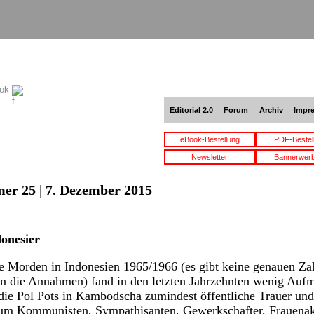
ook
Editorial 2.0
Forum
Archiv
Impr
eBook-Bestellung
PDF-Bestel
Newsletter
Bannerwer
er 25 | 7. Dezember 2015
onesier
e Morden in Indonesien 1965/1966 (es gibt keine genauen Za
en die Annahmen) fand in den letzten Jahrzehnten wenig Aufm
die Pol Pots in Kambodscha zumindest öffentliche Trauer un
n um Kommunisten, Sympathisanten, Gewerkschafter, Frauena