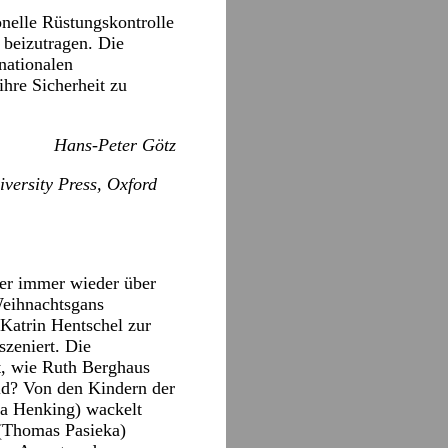
onelle Rüstungskontrolle
 beizutragen. Die
nationalen
ihre Sicherheit zu
Hans-Peter Götz
versity Press, Oxford
ter immer wieder über
Weihnachtsgans
 Katrin Hentschel zur
szeniert. Die
t, wie Ruth Berghaus
ild? Von den Kindern der
ja Henking) wackelt
 (Thomas Pasieka)