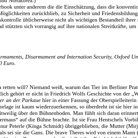
 und Nordkorea.)
earbook unter anderem die die Einschätzung, dass die konventi
Möglichkeiten zurückblieb, zu Sicherheit und Friedensbildung
kontrolle üblicherweise nicht als wichtigen Bestandteil ihrer 
nd stützten sich vorrangig auf ihre nationalen Streitkräfte, um 
rmaments, Disarmament and Internation Security, Oxford Uni
0 Euro.
 retten will? Niemand weiß, warum das Tier im Berliner Pra
tlich gehört er nicht in Friedrich Wolfs Geschichte von der „
er an der Parkaue
hier in einer Fassung der Oberspielleiterin
rlage ist kaum wiederzuerkennen, so überdreht ist sie hier in
itweilig über den Bühnenboden. Man fühlt sich daran erinner
ermaus“ auf die Bühne brachte. Ist sie Frau Hentschels Vorb
nur Peterle (Kinga Schmidt) übriggeblieben, die Mutter (Mir
 als sei sie die Gans. Die brave Theres wird von einem Mann