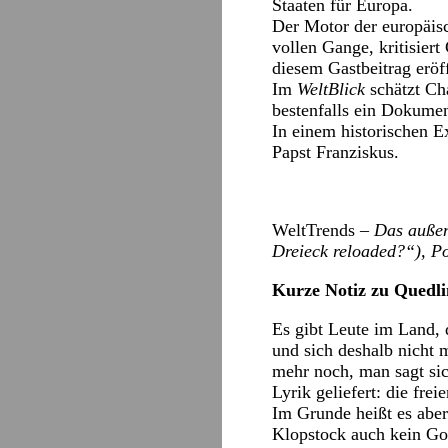
Staaten für Europa.
Der Motor der europäisch
vollen Gange, kritisier
diesem Gastbeitrag eröf
Im
WeltBlick
schätzt Ch
bestenfalls ein Dokumen
In einem historischen E
Papst Franziskus.
WeltTrends –
Das außen
Dreieck reloaded?“), P
Kurze Notiz zu Quedl
Es gibt Leute im Land, 
und sich deshalb nicht 
mehr noch, man sagt sic
Lyrik geliefert: die fre
Im Grunde heißt es abe
Klopstock auch kein Go