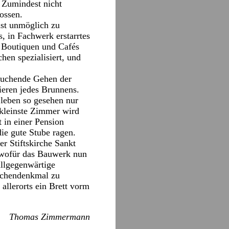
 Zumindest nicht
ossen.
ast unmöglich zu
, in Fachwerk erstarrtes
 Boutiquen und Cafés
en spezialisiert, und
 suchende Gehen der
ieren jedes Brunnens.
leben so gesehen nur
 kleinste Zimmer wird
 in einer Pension
ie gute Stube ragen.
er Stiftskirche Sankt
, wofür das Bauwerk nun
allgegenwärtige
ächendenkmal zu
allerorts ein Brett vorm
Thomas Zimmermann