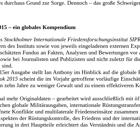
 es durchaus Grund zur Sorge. Dennoch – das große Schweig
5 – ein globales Kompendium
as
Stockholmer Internationale Friedensforschungsinstitut SIP
ern des Instituts sowie von jeweils eingeladenen externen Exp
schätzten Fundus an Fakten, Analysen und Bewertungen vor a
wie bei Journalisten und Publizisten und nicht zuletzt für die
 sind.
015er Ausgabe stellt Ian Anthony im Hinblick auf die globale
ok 2015
scheint die im Vorjahr getroffene vorläufige Einschät
ten zehn Jahre zu weniger Gewalt und zu einem effektiveren
mal mehr Originaldaten – gearbeitet wird ausschließlich mit öf
chen globale Militärausgaben, internationale Rüstungstransfe
fnete Konflikte und multilaterale Friedenseinsätze zusammen u
spekten der Rüstungskontrolle, des Friedens und der internati
erung in drei Hauptteile erleichtert das Verständnis und die 