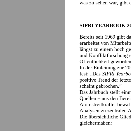
was zu sehen war, gibt
SIPRI YEARBOOK 201
Bereits seit 1969 gibt d
erarbeitet von Mitarbeit
längst zu einem hoch ge
und Konfliktforschung so
Öffentlichkeit geworden
In der Einleitung zur 2
fest: „Das
SIPRI Yearbo
positive Trend der letz
scheint gebrochen.“
Das Jahrbuch stellt ein
Quellen – aus den Berei
Atomstreitkräfte, bewaf
Analysen zu zentralen A
Die übersichtliche Glied
gleichermaßen: