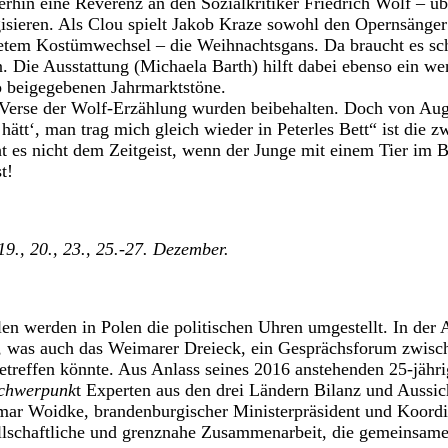
erhin eine Reverenz an den Sozialkritiker Friedrich Wolf – ü
gisieren. Als Clou spielt Jakob Kraze sowohl den Opernsänge
tetem Kostümwechsel – die Weihnachtsgans. Da braucht es sc
 Die Ausstattung (Michaela Barth) hilft dabei ebenso ein we
 beigegebenen Jahrmarktstöne.
Verse der Wolf-Erzählung wurden beibehalten. Doch von Augus
hätt‘, man trag mich gleich wieder in Peterles Bett“ ist die z
t es nicht dem Zeitgeist, wenn der Junge mit einem Tier im Be
t!
19., 20., 23., 25.-27. Dezember.
n werden in Polen die politischen Uhren umgestellt. In der 
, was auch das Weimarer Dreieck, ein Gesprächsforum zwisc
etreffen könnte. Aus Anlass seines 2016 anstehenden 25-jähr
chwerpunk
t Experten aus den drei Ländern Bilanz und Aussi
mar Woidke, brandenburgischer Ministerpräsident und Koordin
llschaftliche und grenznahe Zusammenarbeit, die gemeinsame