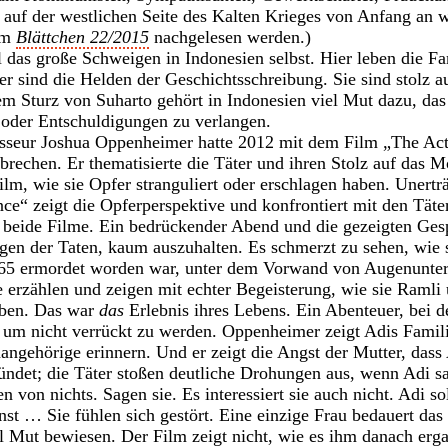
auf der westlichen Seite des Kalten Krieges von Anfang an w
im
Blättchen 22/2015
nachgelesen werden.)
 das große Schweigen in Indonesien selbst. Hier leben die F
er sind die Helden der Geschichtsschreibung. Sie sind stolz au
 Sturz von Suharto gehört in Indonesien viel Mut dazu, das
 oder Entschuldigungen zu verlangen.
sseur Joshua Oppenheimer hatte 2012 mit dem Film „The Act
rechen. Er thematisierte die Täter und ihren Stolz auf das M
ilm, wie sie Opfer stranguliert oder erschlagen haben. Unertr
ce“ zeigt die Opferperspektive und konfrontiert mit den Täte
h beide Filme. Ein bedrückender Abend und die gezeigten Ges
n der Taten, kaum auszuhalten. Es schmerzt zu sehen, wie s
965 ermordet worden war, unter dem Vorwand von Augenunte
Sie erzählen und zeigen mit echter Begeisterung, wie sie Raml
aben. Das war
das
Erlebnis ihres Lebens. Ein Abenteuer, bei de
um nicht verrückt zu werden. Oppenheimer zeigt Adis Familie
angehörige erinnern. Und er zeigt die Angst der Mutter, dass
ründet; die Täter stoßen deutliche Drohungen aus, wenn Adi sag
n von nichts. Sagen sie. Es interessiert sie auch nicht. Adi s
onst … Sie fühlen sich gestört. Eine einzige Frau bedauert da
el Mut bewiesen. Der Film zeigt nicht, wie es ihm danach erga