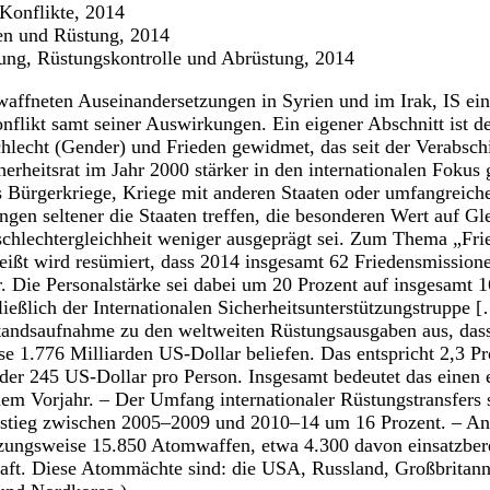
 Konflikte, 2014
ben und Rüstung, 2014
itung, Rüstungskontrolle und Abrüstung, 2014
waffneten Auseinandersetzungen in Syrien und im Irak, IS ein
onflikt samt seiner Auswirkungen. Ein eigener Abschnitt is
hlecht (Gender) und Frieden gewidmet, das seit der Verabsch
rheitsrat im Jahr 2000 stärker in den internationalen Fokus g
ss Bürgerkriege, Kriege mit anderen Staaten oder umfangreich
gen seltener die Staaten treffen, die besonderen Wert auf Gl
schlechtergleichheit weniger ausgeprägt sei. Zum Thema „Fri
ßt wird resümiert, dass 2014 insgesamt 62 Friedensmissionen
r. Die Personalstärke sei dabei um 20 Prozent auf insgesamt 
ießlich der Internationalen Sicherheitsunterstützungstruppe [
standsaufnahme zu den weltweiten Rüstungsausgaben aus, dass
e 1.776 Milliarden US-Dollar beliefen. Das entspricht 2,3 Pr
oder 245 US-Dollar pro Person. Insgesamt bedeutet das einen
em Vorjahr. – Der Umfang internationaler Rüstungstransfers
 stieg zwischen 2005–2009 und 2010–14 um 16 Prozent. – An
tzungsweise 15.850 Atomwaffen, etwa 4.300 davon einsatzbere
aft. Diese Atommächte sind: die USA, Russland, Großbritann