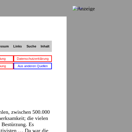
Anzeige
essum
Links
Suche
Inhalt
lung
Datenschutzerklärung
bung
Aus anderen Quellen
hlen, zwischen 500.000
erksamkeit; die vielen
d Bestürzung. Es
ktivisten … Da war die