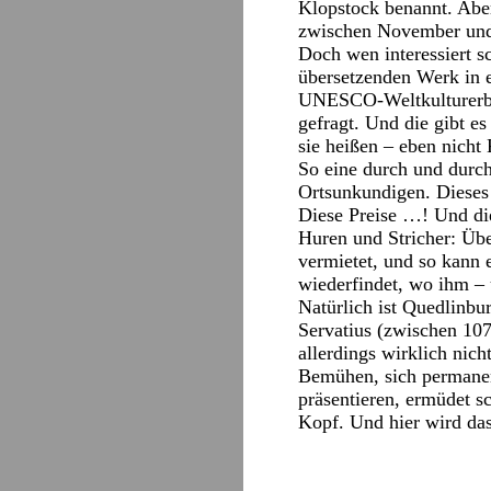
Klopstock benannt. Abe
zwischen November und 
Doch wen interessiert 
übersetzenden Werk in e
UNESCO-Weltkulturerbe 
gefragt. Und die gibt e
sie heißen – eben nicht
So eine durch und durch
Ortsunkundigen. Dieses 
Diese Preise …! Und di
Huren und Stricher: Übe
vermietet, und so kann 
wiederfindet, wo ihm – 
Natürlich ist Quedlinbur
Servatius (zwischen 107
allerdings wirklich nic
Bemühen, sich permanen
präsentieren, ermüdet s
Kopf. Und hier wird das