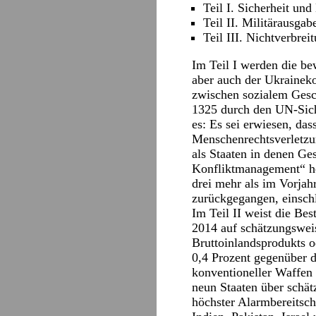
Teil I. Sicherheit und
Teil II. Militärausga
Teil III. Nichtverbre
Im Teil I werden die be
aber auch der Ukrainek
zwischen sozialem Gesc
1325 durch den UN-Siche
es: Es sei erwiesen, da
Menschenrechtsverletzun
als Staaten in denen Ge
Konfliktmanagement“ hei
drei mehr als im Vorjah
zurückgegangen, einschl
Im Teil II weist die Be
2014 auf schätzungsweis
Bruttoinlandsprodukts 
0,4 Prozent gegenüber d
konventioneller Waffen
neun Staaten über schä
höchster Alarmbereitsch