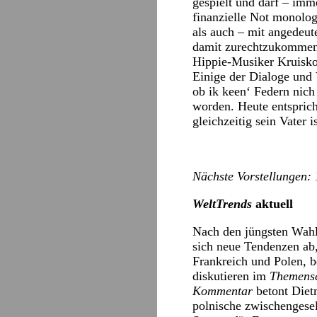
gespielt und darf – imm
finanzielle Not monolo
als auch – mit angedeu
damit zurechtzukommen.
Hippie-Musiker Kruisko
Einige der Dialoge und 
ob ik keen‘ Federn nich 
worden. Heute entsprich
gleichzeitig sein Vater is
Nächste Vorstellungen: 
WeltTrends
aktuell
Nach den jüngsten Wahle
sich neue Tendenzen ab
Frankreich und Polen, b
diskutieren im
Themens
Kommentar
betont Diet
polnische zwischengese