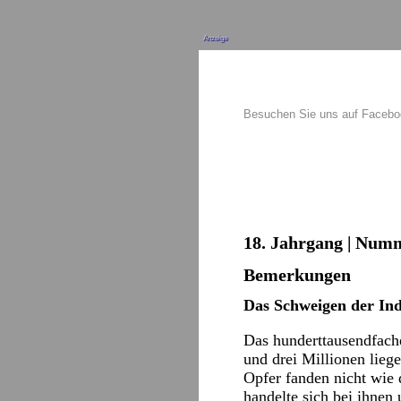
Anzeige
Besuchen Sie uns auf Faceb
18. Jahrgang | Numm
Bemerkungen
Das Schweigen der Ind
Das hunderttausendfach
und drei Millionen lieg
Opfer fanden nicht wie 
handelte sich bei ihne