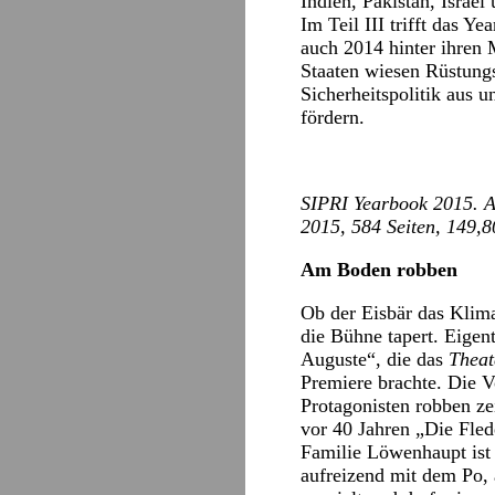
Indien, Pakistan, Israel
Im Teil III trifft das Y
auch 2014 hinter ihren 
Staaten wiesen Rüstungs
Sicherheitspolitik aus u
fördern.
SIPRI Yearbook 2015. A
2015, 584 Seiten, 149,8
Am Boden robben
Ob der Eisbär das Klima
die Bühne tapert. Eigen
Auguste“, die das
Theat
Premiere brachte. Die Vo
Protagonisten robben ze
vor 40 Jahren „Die Fled
Familie Löwenhaupt ist 
aufreizend mit dem Po,