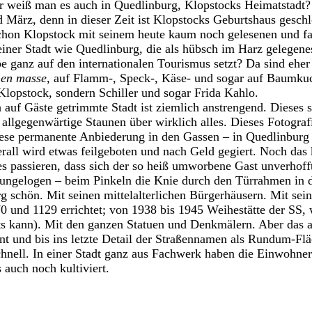
r weiß man es auch in Quedlinburg, Klopstocks Heimatstadt?
März, denn in dieser Zeit ist Klopstocks Geburtshaus geschl
schon Klopstock mit seinem heute kaum noch gelesenen und f
iner Stadt wie Quedlinburg, die als hübsch im Harz gelegenes
ganz auf den internationalen Tourismus setzt? Da sind eher
s
en masse
, auf Flamm-, Speck-, Käse- und sogar auf Baumkuch
 Klopstock, sondern Schiller und sogar Frida Kahlo.
 auf Gäste getrimmte Stadt ist ziemlich anstrengend. Dieses
allgegenwärtige Staunen über wirklich alles. Dieses Fotograf
ese permanente Anbiederung in den Gassen – in Quedlinburg 
rall wird etwas feilgeboten und nach Geld gegiert. Noch das
es passieren, dass sich der so heiß umworbene Gast unverhofft
ungelogen – beim Pinkeln die Knie durch den Türrahmen in d
g schön. Mit seinen mittelalterlichen Bürgerhäusern. Mit sein
0 und 1129 errichtet; von 1938 bis 1945 Weihestätte der SS
hts kann). Mit den ganzen Statuen und Denkmälern. Aber das 
t und bis ins letzte Detail der Straßennamen als Rundum-Fl
chnell. In einer Stadt ganz aus Fachwerk haben die Einwohner 
 auch noch kultiviert.