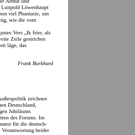
ber Armut und
r Luitpold Löwenhaupt
hon viel Phantasie, um
nig, wie die vom
tes Vers „Ik frier, als
weite Zeile gestrichen
tt läge, das
Frank Burkhard
Außenpolitik zeichnen
hen Deutschland,
igen Jubiläums
chten des Forums. Im
ator für die deutsch-
 Verantwortung beider