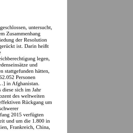
geschlossen, untersucht,
t dem Zusammenhang
iedung der Resolution
erückt ist. Darin heißt
e
eichberechtigung legen,
edenseinsätze und
 stattgefunden hätten,
162.052 Personen
…] in Afghanistan.
 diese sich im Jahr
ozent des weltweiten
 effektiven Rückgang um
 schwerer
fang 2015 verfügten
it und um die 1.800 in
ien, Frankreich, China,