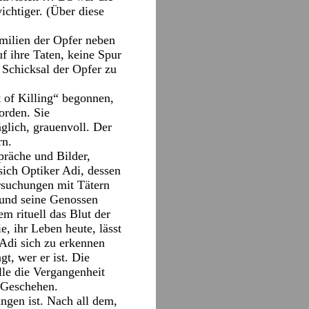
ichtiger. (Über diese
amilien der Opfer neben
f ihre Taten, keine Spur
 Schicksal der Opfer zu
 of Killing“ begonnen,
orden. Sie
äglich, grauenvoll. Der
rn.
präche und Bilder,
ich Optiker Adi, dessen
rsuchungen mit Tätern
i und seine Genossen
m rituell das Blut der
, ihr Leben heute, lässt
 Adi sich zu erkennen
t, wer er ist. Die
olle die Vergangenheit
s Geschehen.
ngen ist. Nach all dem,