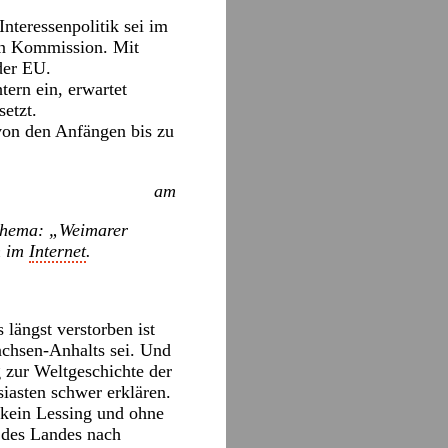
nteressenpolitik sei im
hen Kommission. Mit
der EU.
tern ein, erwartet
etzt.
 von den Anfängen bis zu
am
tthema: „Weimarer
n im
Internet
.
 längst verstorben ist
achsen-Anhalts sei. Und
 zur Weltgeschichte der
siasten schwer erklären.
kein Lessing und ohne
 des Landes nach