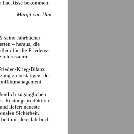
en hat Risse bekommen.
Margit van Ham
RI
seine Jahrbücher –
erten – heraus, die
llem für die Friedens-
 interessierte
 Frieden-Krieg-Bilanz
zung zu bestätigen: der
 Konfliktmanagement
fentlich zugänglichen
rs, Rüstungsproduktion,
nd liefert neueste
onalen Sicherheit.
Arbeit mit dem Jahrbuch