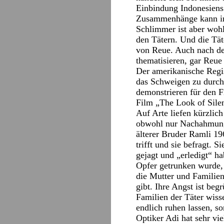
Einbindung Indonesiens 
Zusammenhänge kann 
Schlimmer ist aber wohl
den Tätern. Und die Tät
von Reue. Auch nach dem
thematisieren, gar Reue
Der amerikanische Regi
das Schweigen zu durchb
demonstrieren für den F
Film „The Look of Silen
Auf Arte liefen kürzlic
obwohl nur Nachahmunge
älterer Bruder Ramli 1
trifft und sie befragt. 
gejagt und „erledigt“ h
Opfer getrunken wurde, 
die Mutter und Familien
gibt. Ihre Angst ist beg
Familien der Täter wisse
endlich ruhen lassen, s
Optiker Adi hat sehr vi