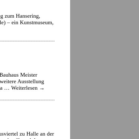
Weg zum Hansering,
aale) – ein Kunstmuseum,
„Bauhaus Meister
weitere Ausstellung
 Da …
Weiterlesen
→
viertel zu Halle an der