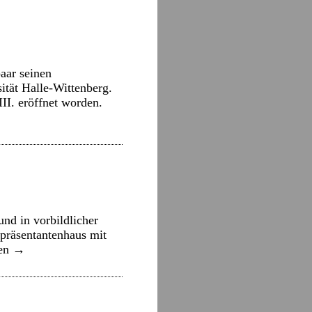
aar seinen
tät Halle-Wittenberg.
II. eröffnet worden.
nd in vorbildlicher
präsentantenhaus mit
sen
→