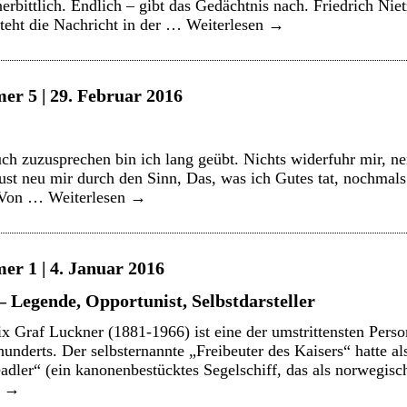
nerbittlich. Endlich – gibt das Gedächtnis nach. Friedrich Ni
teht die Nachricht in der …
Weiterlesen
→
er 5 | 29. Februar 2016
h zuzusprechen bin ich lang geübt. Nichts widerfuhr mir, nen
st neu mir durch den Sinn, Das, was ich Gutes tat, nochmals 
n Von …
Weiterlesen
→
er 1 | 4. Januar 2016
– Legende, Opportunist, Selbstdarsteller
x Graf Luckner (1881-1966) ist eine der umstrittensten Perso
hunderts. Der selbsternannte „Freibeuter des Kaisers“ hatte 
dler“ (ein kanonenbestücktes Segelschiff, das als norwegisch
n
→