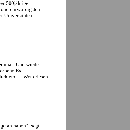
er 500jährige
n und ehrwürdigsten
ei Universitäten
einmal. Und wieder
torbene Ex-
tlich ein …
Weiterlesen
 getan haben“, sagt