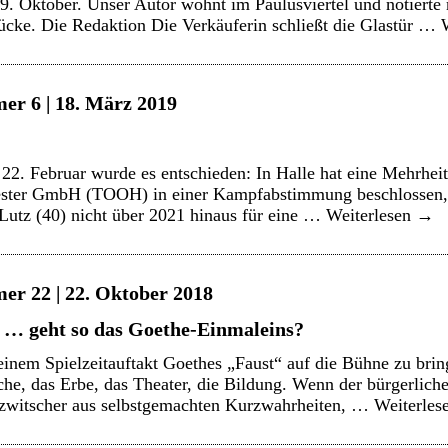
 9. Oktober. Unser Autor wohnt im Paulusviertel und notiert
ücke. Die Redaktion Die Verkäuferin schließt die Glastür …
er 6 | 18. März 2019
. Februar wurde es entschieden: In Halle hat eine Mehrheit 
ester GmbH (TOOH) in einer Kampfabstimmung beschlossen, 
Lutz (40) nicht über 2021 hinaus für eine …
Weiterlesen
→
er 22 | 22. Oktober 2018
 … geht so das Goethe-Einmaleins?
nem Spielzeitauftakt Goethes „Faust“ auf die Bühne zu bringe
che, das Erbe, das Theater, die Bildung. Wenn der bürgerlic
Gezwitscher aus selbstgemachten Kurzwahrheiten, …
Weiterles