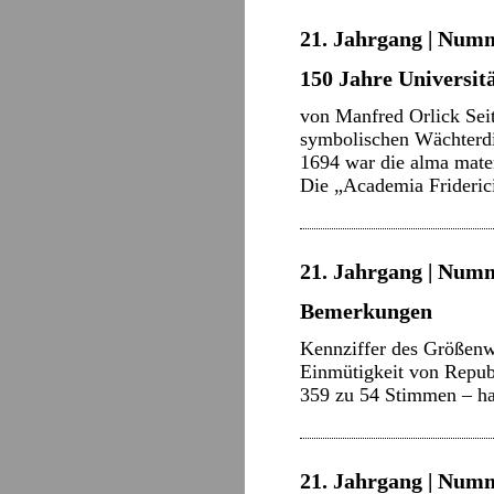
21. Jahrgang | Numm
150 Jahre Universit
von Manfred Orlick Sei
symbolischen Wächterdi
1694 war die alma mater
Die „Academia Frideri
21. Jahrgang | Numm
Bemerkungen
Kennziffer des Größenwa
Einmütigkeit von Repub
359 zu 54 Stimmen – ha
21. Jahrgang | Numme