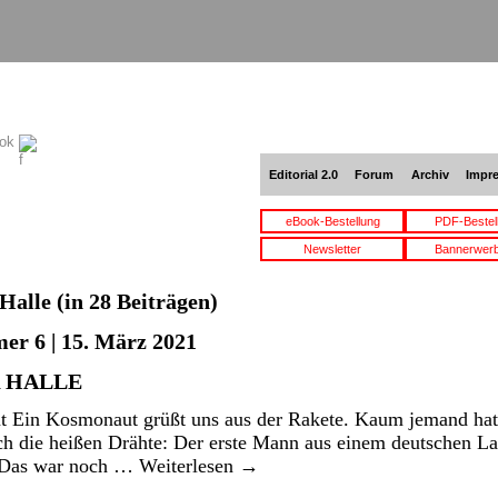
ook
Editorial 2.0
Forum
Archiv
Impr
eBook-Bestellung
PDF-Bestel
Newsletter
Bannerwer
Halle
(in 28 Beiträgen)
er 6 | 15. März 2021
 HALLE
 Ein Kosmonaut grüßt uns aus der Rakete. Kaum jemand hatt
ch die heißen Drähte: Der erste Mann aus einem deutschen L
 Das war noch …
Weiterlesen
→