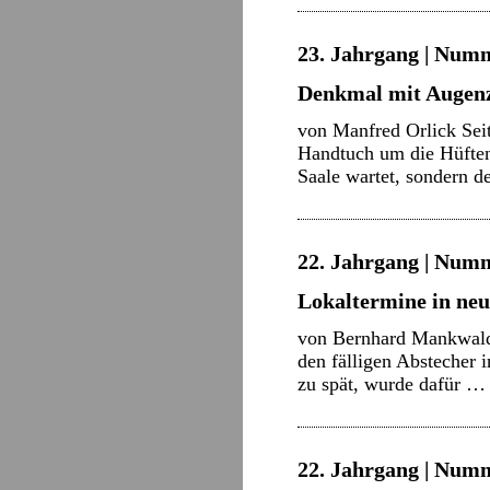
23. Jahrgang | Numm
Denkmal mit Augen
von Manfred Orlick Sei
Handtuch um die Hüften
Saale wartet, sondern 
22. Jahrgang | Numm
Lokaltermine in ne
von Bernhard Mankwald 
den fälligen Abstecher 
zu spät, wurde dafür 
22. Jahrgang | Numm