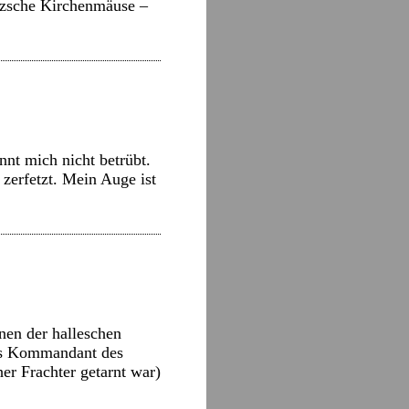
etzsche Kirchenmäuse –
nt mich nicht betrübt.
zerfetzt. Mein Auge ist
nen der halleschen
als Kommandant des
er Frachter getarnt war)