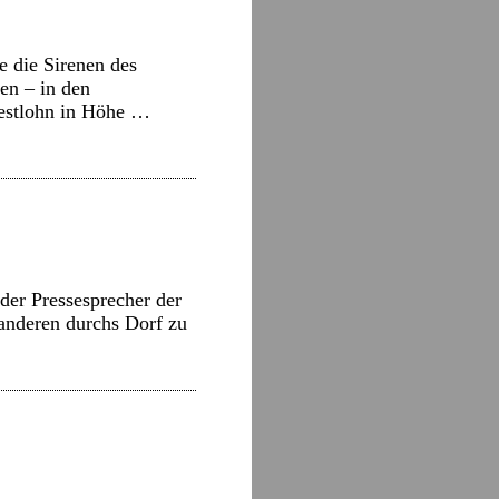
 die Sirenen des
en – in den
destlohn in Höhe …
der Pressesprecher der
 anderen durchs Dorf zu