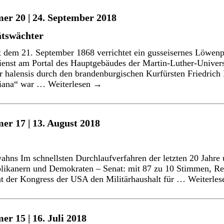
er 20 | 24. September 2018
ätswächter
t dem 21. September 1868 verrichtet ein gusseisernes Löwenp
enst am Portal des Hauptgebäudes der Martin-Luther-Universi
 halensis durch den brandenburgischen Kurfürsten Friedrich I
ciana“ war …
Weiterlesen
→
er 17 | 13. August 2018
hns Im schnellsten Durchlaufverfahren der letzten 20 Jahre u
likanern und Demokraten – Senat: mit 87 zu 10 Stimmen, Re
t der Kongress der USA den Militärhaushalt für …
Weiterle
r 15 | 16. Juli 2018