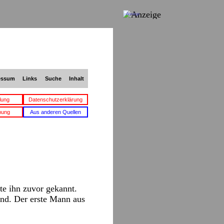
Anzeige
essum
Links
Suche
Inhalt
lung
Datenschutzerklärung
bung
Aus anderen Quellen
e ihn zuvor gekannt.
and. Der erste Mann aus