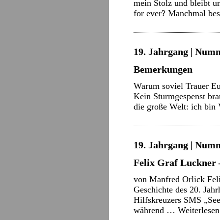
mein Stolz und bleibt u
for ever? Manchmal bes
19. Jahrgang | Numm
Bemerkungen
Warum soviel Trauer Euc
Kein Sturmgespenst brau
die große Welt: ich bi
19. Jahrgang | Numm
Felix Graf Luckner 
von Manfred Orlick Feli
Geschichte des 20. Jahr
Hilfskreuzers SMS „Seea
während …
Weiterlese