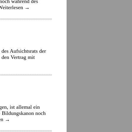
e noch während des
Weiterlesen
→
des Aufsichtsrats der
den Vertrag mit
n, ist allemal ein
he Bildungskanon noch
en
→