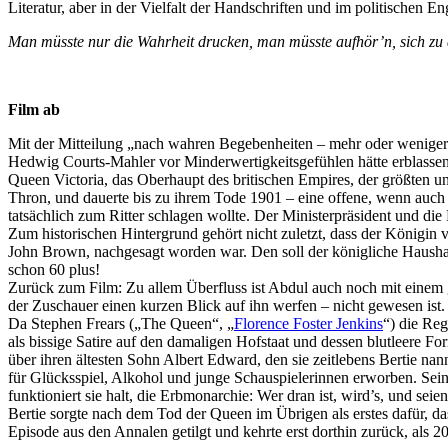
Literatur, aber in der Vielfalt der Handschriften und im politischen
Man müsste nur die Wahrheit drucken, man müsste aufhör’n, sich zu 
Film ab
Mit der Mitteilung „nach wahren Begebenheiten – mehr oder weniger
Hedwig Courts-Mahler vor Minderwertigkeitsgefühlen hätte erblassen
Queen Victoria, das Oberhaupt des britischen Empires, der größten und
Thron, und dauerte bis zu ihrem Tode 1901 – eine offene, wenn auch 
tatsächlich zum Ritter schlagen wollte. Der Ministerpräsident und 
Zum historischen Hintergrund gehört nicht zuletzt, dass der Königin
John Brown, nachgesagt worden war. Den soll der königliche Hausha
schon 60 plus!
Zurück zum Film: Zu allem Überfluss ist Abdul auch noch mit einem g
der Zuschauer einen kurzen Blick auf ihn werfen – nicht gewesen ist.
Da Stephen Frears („The Queen“, „
Florence Foster Jenkins
“) die Re
als bissige Satire auf den damaligen Hofstaat und dessen blutleere F
über ihren ältesten Sohn Albert Edward, den sie zeitlebens Bertie nann
für Glücksspiel, Alkohol und junge Schauspielerinnen erworben. Se
funktioniert sie halt, die Erbmonarchie: Wer dran ist, wird’s, und seie
Bertie sorgte nach dem Tod der Queen im Übrigen als erstes dafür, da
Episode aus den Annalen getilgt und kehrte erst dorthin zurück, als