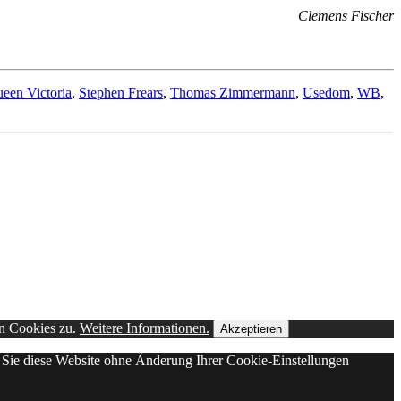
Clemens Fischer
een Victoria
,
Stephen Frears
,
Thomas Zimmermann
,
Usedom
,
WB
,
on Cookies zu.
Weitere Informationen.
Akzeptieren
n Sie diese Website ohne Änderung Ihrer Cookie-Einstellungen