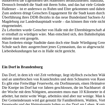
bundesweit die Eigenheiten des Hallensers herauszustellen: maulfaul,
Dennoch fremdelt die Stadt mit ihrem Sohn, und das hat viele Gründ
Hallenser – ist er anderswo zu Ruhm und Ehre gekommen und daheim 
Zum anderen dringt Genschers Engagement für die Stadt kaum durch: 
Überführung ihres DDR-Bezirks in das neue Bundesland Sachsen-Anhalt 
Magdeburg zur Landeshauptstadt wurde – das können ihm viele nicht ve
eingemeindet.
Zu Lebzeiten wurde Genscher von Halle mit der Ehrenbürgerschaft abg
er ernsthaft zu würdigen wäre. Man entschied sich, den Bahnhofsplat
müsste man erst googeln.
Nun forderten einige Stadträte dann doch eine finale Würdigung Gens
Schule nach ihm: ausgerechnet jenes Gymnasium, das so abgewrackt war
Liebesbekundungen hat es in Halle nicht gereicht.
Ein Dorf in Brandenburg
Das Dorf, in dem ich viel Zeit verbringe, liegt idyllisch zwischen Wä
und an unterbrochen von Kranichrufen und dem Schnurren von Rasenmä
Es gibt eine Freiwillige Feuerwehr, ein Dorfmuseum, einen Heimatvere
Die Kneipe im Dorf hat vor Jahren geschlossen, die im Nachbarort d
der Woche mit dem Nötigsten, ansonsten muss man 10 Kilometer in die
arbeitet, hat meist weite Wege, arbeitslos sind aber nur wenige. Man 
Der Gemeinderaum wird gut genutzt für Familienfeiern, Wahlen, Vort
Feuerwehr und der Heimatverein halten so das Dorf am Leben. Kontakt