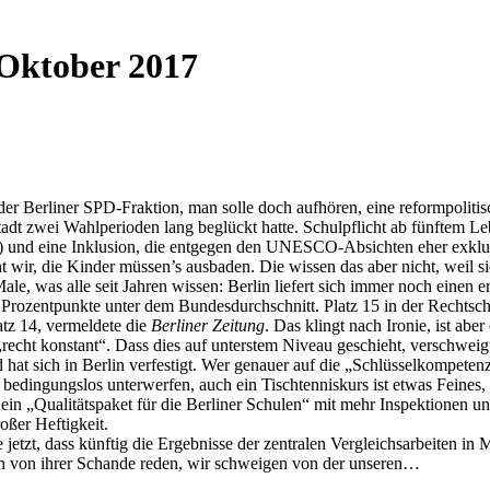
 Oktober 2017
der Berliner SPD-Fraktion, man solle doch aufhören, eine reformpoliti
tadt zwei Wahlperioden lang beglückt hatte. Schulpflicht ab fünftem 
 und eine Inklusion, die entgegen den UNESCO-Absichten eher exkludie
cht wir, die Kinder müssen’s ausbaden. Die wissen das aber nicht, weil
ale, was alle seit Jahren wissen: Berlin liefert sich immer noch einen e
Prozentpunkte unter dem Bundesdurchschnitt. Platz 15 in der Rechtsch
tz 14, vermeldete die
Berliner Zeitung
. Das klingt nach Ironie, ist ab
„recht konstant“. Dass dies auf unterstem Niveau geschieht, verschweig
 hat sich in Berlin verfestigt. Wer genauer auf die „Schlüsselkompeten
t bedingungslos unterwerfen, auch ein Tischtenniskurs ist etwas Feine
ein „Qualitätspaket für die Berliner Schulen“ mit mehr Inspektionen un
oßer Heftigkeit.
jetzt, dass künftig die Ergebnisse der zentralen Vergleichsarbeiten in
en von ihrer Schande reden, wir schweigen von der unseren…