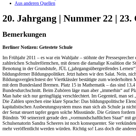
Aus anderen Quellen
20. Jahrgang | Nummer 22 | 23.
Bemerkungen
Berliner Notizen: Getestete Schule
Im Frühjahr 2011 – es war ein Wahljahr – stöhnte der Pressesprecher 
zahlreichen Schulreförmchen, mit denen die damalige Koalition die S
Benotung in der Grundstufe, JÜL („jahrgangsübergreifendes Lernen“)
bildungsferner Bildungspolitiker. Jetzt haben wir den Salat. Nein, ni
Bildungsvergleichstest der Viertklässler bestätigte zum wiederholten M
mit dem Bundesland Bremen. Platz 15 in Mathematik – das sind 13,4 
Bundesdurchschnitt. Beim Zuhören läge man aber „immerhin“ auf Pla
Man habe sich nur geringfügig verschlechtert. Im Gegenteil, man sei 
Die Zahlen sprechen eine klare Sprache: Das bildungspolitische Elend
kapitalistischen Ausbeutungssystem muss man sich als Schule ja nich
der Senat steuert tapfer gegen solche Missstände. Die Grünen fordern 
Bündnis ’90 seinerzeit gerade den „vormundschaftlichen Staat“ mit gr
Schulsenatorin Sandra Scheeres ist noch konsequenter. Sie verkündete 
mehr veröffentlicht werden würden. Richtig so! Lass doch die ander