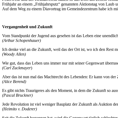
Frühjahr an einem „Frühjahrsputz“ genannten Aktionstag von Laub un
Auf dem Weg zu einem Diavortrag im Gemeindezentrum habe ich mich
Vergangenheit und Zukunft
Vom Standpunkt der Jugend aus gesehen ist das Leben eine unendlich
(Arthur Schopenhauer)
Ich denke viel an die Zukunft, weil das der Ort ist, wo ich den Rest 
(Woody Allen)
Wie gut, dass das Leben uns immer nur mit seiner Gegenwart überrasch
(Carl Zuckmayer
)
Aber das ist nun mal das Machtrecht des Lebenden: Er kann von der 
(Alice Berend)
Es gibt nichts Traurigeres als den Moment, in dem die Zukunft so aussi
(Pascal Bruckner)
Jede Revolution ist viel weniger Bauplatz der Zukunft als Auktion de
(Heimito v. Doderer)
Seit die Zukunft begonnen hat, wird die Gegenwart täglich schlechter