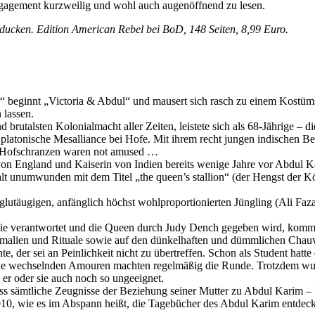
 Engagement kurzweilig und wohl auch augenöffnend zu lesen.
ducken. Edition American Rebel bei BoD, 148 Seiten, 8,99 Euro.
“ beginnt „Victoria & Abdul“ und mausert sich rasch zu einem Kostüm
 lassen.
 brutalsten Kolonialmacht aller Zeiten, leistete sich als 68-Jährige –
platonische Mesalliance bei Hofe. Mit ihrem recht jungen indischen Be
die Hofschranzen waren not amused …
 von England und Kaiserin von Indien bereits wenige Jahre vor Abdul K
lt unumwunden mit dem Titel „the queen’s stallion“ (der Hengst der K
lutäugigen, anfänglich höchst wohlproportionierten Jüngling (Ali Faz
gie verantwortet und die Queen durch Judy Dench gegeben wird, kommt 
ormalien und Rituale sowie auf den dünkelhaften und dümmlichen Chauvini
te, der sei an Peinlichkeit nicht zu übertreffen. Schon als Student hat
ine wechselnden Amouren machten regelmäßig die Runde. Trotzdem wurd
n er oder sie auch noch so ungeeignet.
ss sämtliche Zeugnisse der Beziehung seiner Mutter zu Abdul Karim – B
 2010, wie es im Abspann heißt, die Tagebücher des Abdul Karim entdec