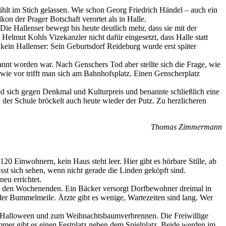
hlt im Stich gelassen. Wie schon Georg Friedrich Händel – auch ein
 der Prager Botschaft verortet als in Halle.
e Hallenser bewegt bis heute deutlich mehr, dass sie mit der
elmut Kohls Vizekanzler nicht dafür eingesetzt, dass Halle statt
 kein Hallenser: Sein Geburtsdorf Reideburg wurde erst später
nnt worden war. Nach Genschers Tod aber stellte sich die Frage, wie
wie vor trifft man sich am Bahnhofsplatz. Einen Genscherplatz
ed sich gegen Denkmal und Kulturpreis und benannte schließlich eine
 der Schule bröckelt auch heute wieder der Putz. Zu herzlicheren
Thomas Zimmermann
20 Einwohnern, kein Haus steht leer. Hier gibt es hörbare Stille, ab
t sich sehen, wenn nicht gerade die Linden geköpft sind.
eu errichtet.
 an den Wochenenden. Ein Bäcker versorgt Dorfbewohner dreimal in
der Bummelmeile. Ärzte gibt es wenige, Wartezeiten sind lang. Wer
 zu Halloween und zum Weihnachtsbaumverbrennen. Die Freiwillige
mmer gibt es einen Festplatz neben dem Spielplatz. Beide werden im