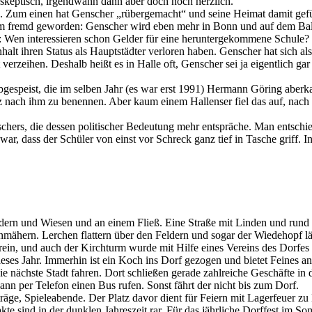
 skeptisch, irgendwann dann aber doch noch herzlich.
e. Zum einen hat Genscher „rübergemacht“ und seine Heimat damit gefü
fremd geworden: Genscher wird eben mehr in Bonn und auf dem Balkon
Wen interessieren schon Gelder für eine heruntergekommene Schule? Di
ihren Status als Hauptstädter verloren haben. Genscher hat sich als H
rzeihen. Deshalb heißt es in Halle oft, Genscher sei ja eigentlich gar
espeist, die im selben Jahr (es war erst 1991) Hermann Göring aberka
z nach ihm zu benennen. Aber kaum einem Hallenser fiel das auf, nach 
chers, die dessen politischer Bedeutung mehr entspräche. Man entschi
, dass der Schüler von einst vor Schreck ganz tief in Tasche griff. In
ldern und Wiesen und an einem Fließ. Eine Straße mit Linden und rund 1
hern. Lerchen flattern über den Feldern und sogar der Wiedehopf läss
in, und auch der Kirchturm wurde mit Hilfe eines Vereins des Dorfes n
ieses Jahr. Immerhin ist ein Koch ins Dorf gezogen und bietet Feines
 nächste Stadt fahren. Dort schließen gerade zahlreiche Geschäfte in 
kann per Telefon einen Bus rufen. Sonst fährt der nicht bis zum Dorf.
räge, Spieleabende. Der Platz davor dient für Feiern mit Lagerfeuer
e sind in der dunklen Jahreszeit rar. Für das jährliche Dorffest im So