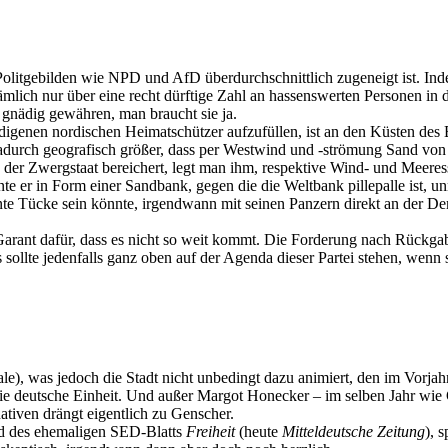
olitgebilden wie NPD und AfD überdurchschnittlich zugeneigt ist. Ind
mlich nur über eine recht dürftige Zahl an hassenswerten Personen in d
gnädig gewähren, man braucht sie ja.
indigenen nordischen Heimatschützer aufzufüllen, ist an den Küsten de
 dadurch geografisch größer, dass per Westwind und -strömung Sand vo
der Zwergstaat bereichert, legt man ihm, respektive Wind- und Meeresst
e er in Form einer Sandbank, gegen die die Weltbank pillepalle ist, un
 Tücke sein könnte, irgendwann mit seinen Panzern direkt an der Demar
Garant dafür, dass es nicht so weit kommt. Die Forderung nach Rückgab
sollte jedenfalls ganz oben auf der Agenda dieser Partei stehen, wenn
le), was jedoch die Stadt nicht unbedingt dazu animiert, den im Vorjah
e deutsche Einheit. Und außer Margot Honecker – im selben Jahr wie G
tiven drängt eigentlich zu Genscher.
and des ehemaligen SED-Blatts
Freiheit
(heute
Mitteldeutsche Zeitung
), 