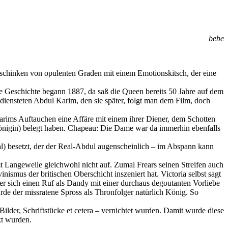
bebe
schinken von opulenten Graden mit einem Emotionskitsch, der eine
 die Geschichte begann 1887, da saß die Queen bereits 50 Jahre auf dem
diensteten Abdul Karim, den sie später, folgt man dem Film, doch
arims Auftauchen eine Affäre mit einem ihrer Diener, dem Schotten
önigin) belegt haben. Chapeau: Die Dame war da immerhin ebenfalls
al) besetzt, der der Real-Abdul augenscheinlich – im Abspann kann
Langeweile gleichwohl nicht auf. Zumal Frears seinen Streifen auch
smus der britischen Oberschicht inszeniert hat. Victoria selbst sagt
te er sich einen Ruf als Dandy mit einer durchaus degoutanten Vorliebe
e der missratene Spross als Thronfolger natürlich König. So
ilder, Schriftstücke et cetera – vernichtet wurden. Damit wurde diese
kt wurden.