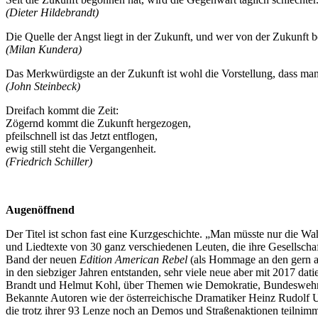
(Dieter Hildebrandt)
Die Quelle der Angst liegt in der Zukunft, und wer von der Zukunft bef
(Milan Kundera)
Das Merkwürdigste an der Zukunft ist wohl die Vorstellung, dass man 
(John Steinbeck)
Dreifach kommt die Zeit:
Zögernd kommt die Zukunft hergezogen,
pfeilschnell ist das Jetzt entflogen,
ewig still steht die Vergangenheit.
(Friedrich Schiller)
Augenöffnend
Der Titel ist schon fast eine Kurzgeschichte. „Man müsste nur die Wah
und Liedtexte von 30 ganz verschiedenen Leuten, die ihre Gesellschaft
Band der neuen
Edition American Rebel
(als Hommage an den gern als
in den siebziger Jahren entstanden, sehr viele neue aber mit 2017 dati
Brandt und Helmut Kohl, über Themen wie Demokratie, Bundeswehr 
Bekannte Autoren wie der österreichische Dramatiker Heinz Rudolf 
die trotz ihrer 93 Lenze noch an Demos und Straßenaktionen teilnimmt,