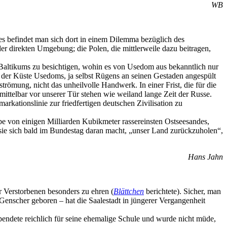
WB
es befindet man sich dort in einem Dilemma bezüglich des
er direkten Umgebung; die Polen, die mittlerweile dazu beitragen,
s Baltikums zu besichtigen, wohin es von Usedom aus bekanntlich nur
n der Küste Usedoms, ja selbst Rügens an seinen Gestaden angespült
römung, nicht das unheilvolle Handwerk. In einer Frist, die für die
mittelbar vor unserer Tür stehen wie weiland lange Zeit der Russe.
kationslinie zur friedfertigen deutschen Zivilisation zu
e von einigen Milliarden Kubikmeter rassereinsten Ostseesandes,
 sie sich bald im Bundestag daran macht, „unser Land zurückzuholen“,
Hans Jahn
r Verstorbenen besonders zu ehren (
Blättchen
berichtete). Sicher, man
enscher geboren – hat die Saalestadt in jüngerer Vergangenheit
spendete reichlich für seine ehemalige Schule und wurde nicht müde,