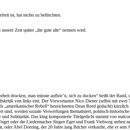
reit ist, hat nichts zu befürchten.
unsere Zeit später „die gute alte“ nennen wird.
rheit drucken, man müsste aufhör’n, sich zu ducken“ heißt der Band, de
skritik von links eint. Der Vorwortautor Nico Diener (selbst mit zwei 
 „amerikanischer Rebell“ bezeichneten Dean Reed gedacht) kürzlich in 
ert sind, werden soziale Verwerfungen thematisiert, politisch-historisc
und Solidarität. Das klug komponierte Titelgedicht stammt von malc
Unger oder die Liedermacher Jürgen Eger und Frank Viehweg stehen n
 oder Abel Doering, der 20 Jahre lang Bücher verkaufte, ehe er sein An