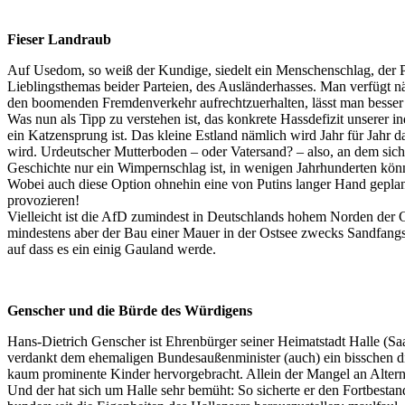
Fieser Landraub
Auf Usedom, so weiß der Kundige, siedelt ein Menschenschlag, der P
Lieblingsthemas beider Parteien, des Ausländerhasses. Man verfügt nä
den boomenden Fremdenverkehr aufrechtzuerhalten, lässt man besser 
Was nun als Tipp zu verstehen ist, das konkrete Hassdefizit unserer 
ein Katzensprung ist. Das kleine Estland nämlich wird Jahr für Jahr
wird. Urdeutscher Mutterboden – oder Vatersand? – also, an dem sich 
Geschichte nur ein Wimpernschlag ist, in wenigen Jahrhunderten könnt
Wobei auch diese Option ohnehin eine von Putins langer Hand geplante
provozieren!
Vielleicht ist die AfD zumindest in Deutschlands hohem Norden der 
mindestens aber der Bau einer Mauer in der Ostsee zwecks Sandfangs 
auf dass es ein einig Gauland werde.
Genscher und die Bürde des Würdigens
Hans-Dietrich Genscher ist Ehrenbürger seiner Heimatstadt Halle (Saa
verdankt dem ehemaligen Bundesaußenminister (auch) ein bisschen di
kaum prominente Kinder hervorgebracht. Allein der Mangel an Alterna
Und der hat sich um Halle sehr bemüht: So sicherte er den Fortbest