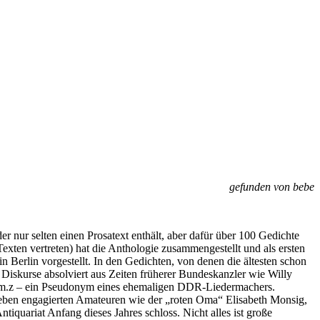
gefunden von bebe
r nur selten einen Prosatext enthält, aber dafür über 100 Gedichte
Texten vertreten) hat die Anthologie zusammengestellt und als ersten
Berlin vorgestellt. In den Gedichten, von denen die ältesten schon
he Diskurse absolviert aus Zeiten früherer Bundeskanzler wie Willy
om.z – ein Pseudonym eines ehemaligen DDR-Liedermachers.
eben engagierten Amateuren wie der „roten Oma“ Elisabeth Monsig,
tiquariat Anfang dieses Jahres schloss. Nicht alles ist große