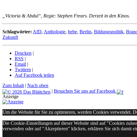
„Victoria & Abdul“, Regie: Stephen Frears. Derzeit in den Kinos.
Schlagwörter:
AfD
,
Anthologie
,
bebe
,
Berlin
,
Bildungspolitik
,
Bran
Zukunft
Drucken
|
RSS
|
Email
|
Twittern
|
Auf Facebook teilen
Zum Inhalt
|
Nach oben
|
Besuchen Sie uns auf Facebook
Anzeige
Um die Website für Sie zu optimieren, werden Cookies verwendet. 
Die Cookie-Einstellungen auf dieser Website sind auf "Cookies zulas
verwenden oder auf "Akzeptieren" klicken, erklären Sie sich damit ei