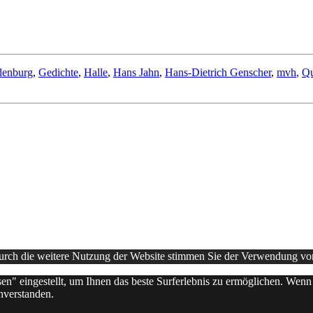
denburg
,
Gedichte
,
Halle
,
Hans Jahn
,
Hans-Dietrich Genscher
,
mvh
,
Qu
Durch die weitere Nutzung der Website stimmen Sie der Verwendung v
sen" eingestellt, um Ihnen das beste Surferlebnis zu ermöglichen. Wen
nverstanden.