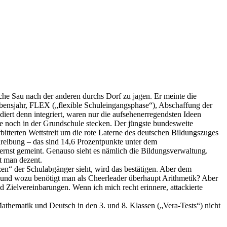
sche Sau nach der anderen durchs Dorf zu jagen. Er meinte die
Lebensjahr, FLEX („flexible Schuleingangsphase“), Abschaffung der
rt denn integriert, waren nur die aufsehenerregendsten Ideen
 sie noch in der Grundschule stecken. Der jüngste bundesweite
rbitterten Wettstreit um die rote Laterne des deutschen Bildungszuges
reibung – das sind 14,6 Prozentpunkte unter dem
er ernst gemeint. Genauso sieht es nämlich die Bildungsverwaltung.
t man dezent.
zen“ der Schulabgänger sieht, wird das bestätigen. Aber dem
s, und wozu benötigt man als Cheerleader überhaupt Arithmetik? Aber
d Zielvereinbarungen. Wenn ich mich recht erinnere, attackierte
 Mathematik und Deutsch in den 3. und 8. Klassen („Vera-Tests“) nicht