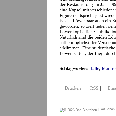
der Restaurierung im Jahr 19
eine Kapsel mit verschiedene
Figuren entspricht jetzt wie
ist das Löwenpaar auch ein 
geworden, so ziert neben dem
Löwenkopf etliche Publikation
Natürlich sind die beiden Lö
sollte möglichst der Versuchu
erklimmen. Eine studentische
Löwen sattelt, der fliegt dur
Schlagwörter:
Halle
,
Manfre
Drucken
|
RSS
|
Ema
|
Besuchen 