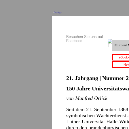
Anzeige
Besuchen Sie uns auf
Facebook
Editorial 
eBook-
New
21. Jahrgang | Nummer 2
150 Jahre Universitätswä
von Manfred Orlick
Seit dem 21. September 1868 
symbolischen Wächterdienst 
Luther-Universität Halle-Witt
durch den brandenburgischen K