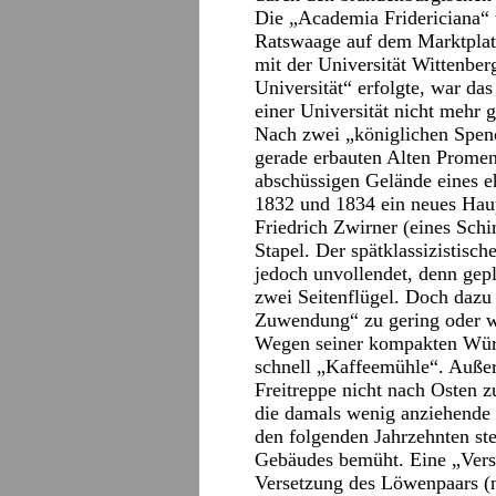
Die „Academia Fridericiana“
Ratswaage auf dem Marktplatz
mit der Universität Wittenbe
Universität“ erfolgte, war d
einer Universität nicht mehr 
Nach zwei „königlichen Spend
gerade erbauten Alten Promen
abschüssigen Gelände eines e
1832 und 1834 ein neues Hau
Friedrich Zwirner (eines Schi
Stapel. Der spätklassizistisc
jedoch unvollendet, denn gep
zwei Seitenflügel. Doch dazu
Zuwendung“ zu gering oder w
Wegen seiner kompakten Wür
schnell „Kaffeemühle“. Außerd
Freitreppe nicht nach Osten z
die damals wenig anziehende 
den folgenden Jahrzehnten st
Gebäudes bemüht. Eine „Ver
Versetzung des Löwenpaars (