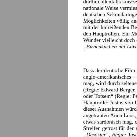
dorthin allenfalls kurz
nationale Weise vermies
deutschen Sekundärtugen
Möglichkeiten völlig a
mit der hinreißenden Be
den Hauptrollen. Ein Mu
Wunder vielleicht doch 
„Birnenkuchen mit Lav
Dass der deutsche Film
anglo-amerikanisches –
mag, wird durch seltene
(Regie: Edward Berger, 
oder Totsein“ (Regie: P
Hauptrolle: Justus von 
dieser Ausnahmen würdig
angetrauten Anna Loos, 
etwas sardonisch mag, oh
Streifen getrost für de
„Desaster“, Regie: Jus