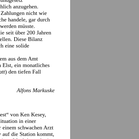
rundgesetz
chlich anzugehen.
r Zahlungen nicht wie
che handele, gar durch
 werden müsste.
ie seit über 200 Jahren
llen. Diese Bilanz
h eine solide
einem aus dem Amt
 Elst, ein monatliches
att
) den tiefen Fall
Alfons Markuske
nest“ von Ken Kesey,
tuation in einer
ber einem schwachen Arzt
 auf die Station kommt,