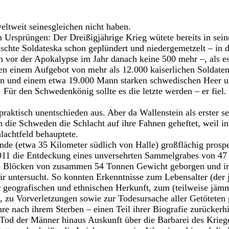
eltweit seinesgleichen nicht haben.
 Ursprüngen: Der Dreißigjährige Krieg wütete bereits in sei
schte Soldateska schon geplündert und niedergemetzelt – in 
 vor der Apokalypse im Jahr danach keine 500 mehr –, als 
en einem Aufgebot von mehr als 12.000 kaiserlichen Soldaten
in und einem etwa 19.000 Mann starken schwedischen Heer un
 Für den Schwedenkönig sollte es die letzte werden – er fiel.
 praktisch unentschieden aus. Aber da Wallenstein als erster 
h die Schweden die Schlacht auf ihre Fahnen geheftet, weil in
hlachtfeld behauptete.
nde (etwa 35 Kilometer südlich von Halle) großflächig prospek
11 die Entdeckung eines unversehrten Sammelgrabes von 47 
i Blöcken von zusammen 54 Tonnen Gewicht geborgen und i
är untersucht. So konnten Erkenntnisse zum Lebensalter (der
ur geografischen und ethnischen Herkunft, zum (teilweise jäm
, zu Vorverletzungen sowie zur Todesursache aller Getötete
re nach ihrem Sterben – einen Teil ihrer Biografie zurückerhi
Tod der Männer hinaus Auskunft über die Barbarei des Kriege