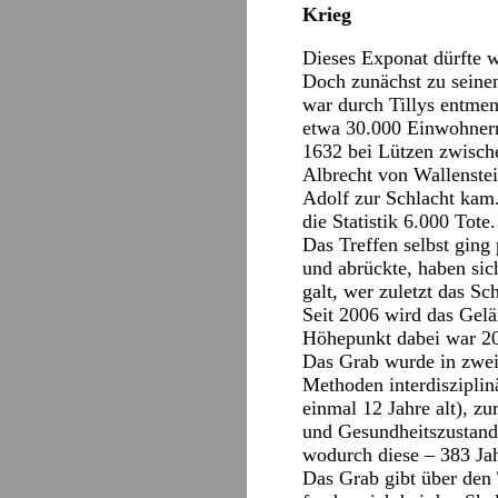
Krieg
Dieses Exponat dürfte w
Doch zunächst zu seinen
war durch Tillys entmen
etwa 30.000 Einwohnern
1632 bei Lützen zwisch
Albrecht von Wallenste
Adolf zur Schlacht kam.
die Statistik 6.000 Tote.
Das Treffen selbst ging
und abrückte, haben sic
galt, wer zuletzt das Sc
Seit 2006 wird das Gelä
Höhepunkt dabei war 20
Das Grab wurde in zwe
Methoden interdisziplin
einmal 12 Jahre alt), z
und Gesundheitszustand
wodurch diese – 383 Jah
Das Grab gibt über den 