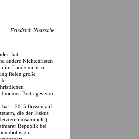
Friedrich Nietzsche
dert hat.
nd andere Nichtchristen
en im Lande nicht zu
ung fielen große
ch
hristlichen
el meines Beitrages von
 hat – 2015 flossen auf
euern, die der Fiskus
 letztere einsammelt.)
eimarer Republik bei
chenobolus zu