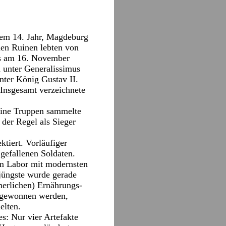
nem 14. Jahr, Magdeburg
den Ruinen lebten von
es am 16. November
 unter Generalissimus
ter König Gustav II.
 Insgesamt verzeichnete
seine Truppen sammelte
 der Regel als Sieger
tiert. Vorläufiger
gefallenen Soldaten.
m Labor mit modernsten
 jüngste wurde gerade
merlichen) Ernährungs-
n gewonnen werden,
elten.
s: Nur vier Artefakte