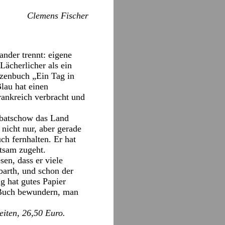
Clemens Fischer
nder trennt: eigene
Lächerlicher als ein
zenbuch „Ein Tag in
lau hat einen
rankreich verbracht und
rbatschow das Land
 nicht nur, aber gerade
h fernhalten. Er hat
tsam zugeht.
sen, dass er viele
arth, und schon der
g hat gutes Papier
s Buch bewundern, man
eiten, 26,50 Euro.