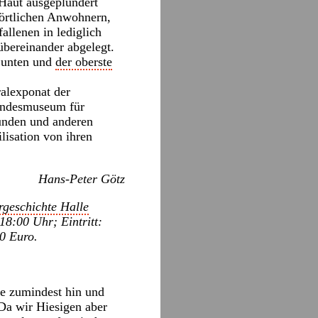
 Haut ausgeplündert
örtlichen Anwohnern,
allenen in lediglich
übereinander abgelegt.
h unten und
der oberste
ralexponat der
Landesmuseum für
Funden und anderen
lisation von ihren
Hans-Peter Götz
geschichte Halle
18:00 Uhr; Eintritt:
00 Euro.
ce zumindest hin und
Da wir Hiesigen aber