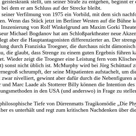
h geisteskrank stellt, um seiner Strafe zu entgehen, beginnt 
bei dem er am Schluss auf der Strecke bleibt.
 seiner Verfilmung von 1975 ein Vorbild, mit dem sich nach
en. Wenn das Stück jetzt im Berliner Westen auf die Bühne k
n Inszenierung von Rolf Winkelgrund am Maxim Gorki Theater
seur Michael Bogdanov hat am Schloßparktheater neue Akzent
legt aber die Hauptantagonisten differenzierter an. Der stre
ellung durch Franziska Troegner, die durchaus nicht dämonisch
rau, die glaubt, dass Strenge zu einem guten Ergebnis führen 
et. Wieder zeigt die Troegner eine Leistung fern vom Klisch
) sonst nicht üblich ist. McMurphy wird bei Jörg Schüttauf 
rnegroß schrumpft, der seine Mitpatienten aufstachelt, um die
 zwar nivelliert, gewinnt aber dafür durch die Nebenfiguren a
r und Marc Laade als Stotterer Billy können die Intention des
ungsmethoden in den USA (und anderswo) in Frage zu stellen,
 philosophische Tiefe von Dürrenmatts Tragikomödie „Die Phy
Aber es unterhält und regt zum kritischen Nachdenken über die