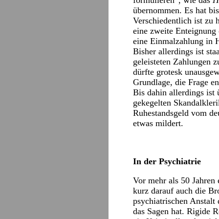
formulieren“, wie das
H
übernommen. Es hat bish
Verschiedentlich ist zu
eine zweite Enteignung 
eine Einmalzahlung in 
Bisher allerdings ist st
geleisteten Zahlungen 
dürfte grotesk unausgew
Grundlage, die Frage en
Bis dahin allerdings is
gekegelten Skandalkleri
Ruhestandsgeld vom deu
etwas mildert.
In der Psychiatrie
Vor mehr als 50 Jahren
kurz darauf auch die Br
psychiatrischen Anstalt
das Sagen hat. Rigide 