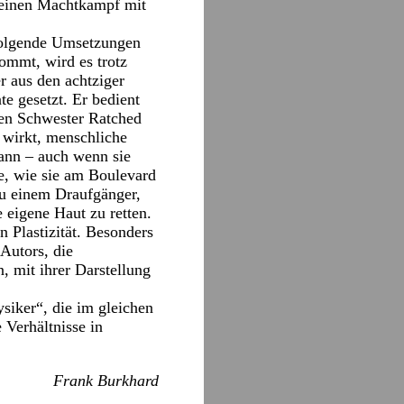
er einen Machtkampf mit
folgende Umsetzungen
ommt, wird es trotz
 aus den achtziger
e gesetzt. Er bedient
ngen Schwester Ratched
 wirkt, menschliche
kann – auch wenn sie
ee, wie sie am Boulevard
zu einem Draufgänger,
 eigene Haut zu retten.
n Plastizität. Besonders
 Autors, die
 mit ihrer Darstellung
siker“, die im gleichen
 Verhältnisse in
Frank Burkhard