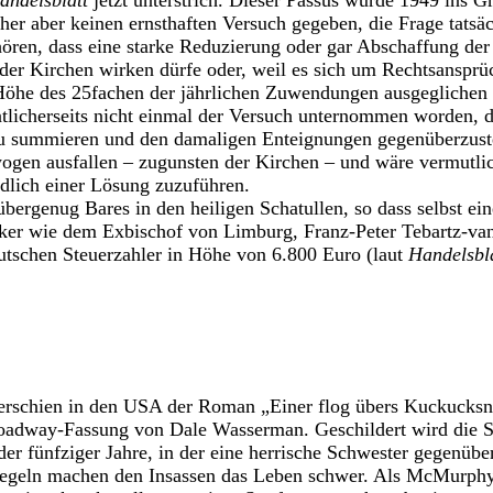
andelsblatt
jetzt unterstrich. Dieser Passus wurde 1949 ins G
er aber keinen ernsthaften Versuch gegeben, die Frage tatsä
 hören, dass eine starke Reduzierung oder gar Abschaffung de
der Kirchen wirken dürfe oder, weil es sich um Rechtsansprü
Höhe des 25fachen der jährlichen Zuwendungen ausgeglichen
aatlicherseits nicht einmal der Versuch unternommen worden, d
zu summieren und den damaligen Enteignungen gegenüberzuste
ogen ausfallen – zugunsten der Kirchen – und wäre vermutlic
dlich einer Lösung zuzuführen.
t übergenug Bares in den heiligen Schatullen, so dass selbst 
ker wie dem Exbischof von Limburg, Franz-Peter Tebartz-van
tschen Steuerzahler in Höhe von 6.800 Euro (laut
Handelsbl
 erschien in den USA der Roman „Einer flog übers Kuckucks
oadway-Fassung von Dale Wasserman. Geschildert wird die Si
 der fünfziger Jahre, in der eine herrische Schwester gegenü
Regeln machen den Insassen das Leben schwer. Als McMurphy