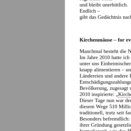
und bleibt unerbittlich.
Endlich –
gibt das Gedächtnis nac
Kirchenmäuse – for ev
Manchmal besteht die Na
Im Jahre 2010 hatte ich
unter uns Einheimischen
knapp alimentieren – un
Ländereien und andere I
Entschädigungszahlungen
Bevölkerung, zugesagt w
2010 inspirierte: „
Kirch
Dieser Tage nun war d
diesem Wege 510 Millio
traditionell, trotz seit
Besonders befremdlich: 
ihrer Gründung gesetzli