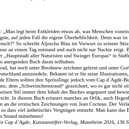
: „Man legt beim Entkleiden etwas ab, was Menschen voneina
ngste, auf jeden Fall die eigene Überheblichkeit. Denn was ist 
nsch?“ So schreibt Aljoscha Blau im Vorwort zu seinem Skiz
nur an einem Tag entstand und auch nicht nur Nackte zeigt. B
r „Hauptstadt aller Naturisten und Swinger Europas“ in Südf
so anregenden Buch daran teilhaben.
rad, hat noch unter Breshnew zeichnen gelernt und unter Go
utschland anzusiedeln. Bekannt ist er für seine Illustrationen,
e Eltern sollten ihre Sprösslinge jedoch vom Cap d´Agde-Buc
ns, dem „Schweinchenstrand“ gezeichnet, wo es gar nicht sit
u seinen Stil immer dem Inhalt des Buches angepasst und bewie
scht. In diesem Buch erinnert manches an Orlik, auch Hegenb
 an die erotischen Zeichnungen von Jean Cocteau. Der Verla
, so dass viel ästhetisches Vergnügen entsteht. Man kann da
en Strand mitnehmen!
in Cap d´Agde, Kunstanstifter-Verlag, Mannheim 2016, 136 S