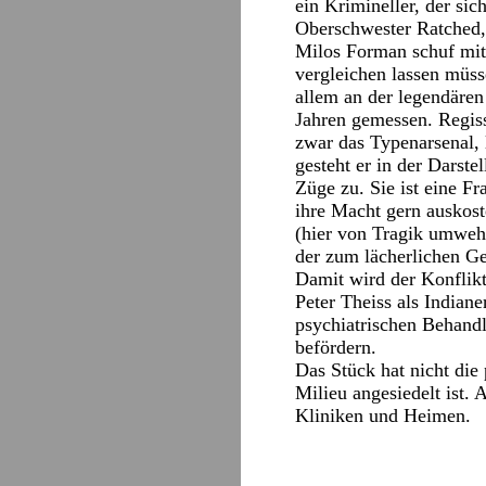
ein Krimineller, der sic
Oberschwester Ratched, 
Milos Forman schuf mit
vergleichen lassen müss
allem an der legendäre
Jahren gemessen. Regis
zwar das Typenarsenal, 
gesteht er in der Darst
Züge zu. Sie ist eine F
ihre Macht gern auskost
(hier von Tragik umweht
der zum lächerlichen Ge
Damit wird der Konflikt
Peter Theiss als Indiane
psychiatrischen Behandl
befördern.
Das Stück hat nicht die
Milieu angesiedelt ist. 
Kliniken und Heimen.