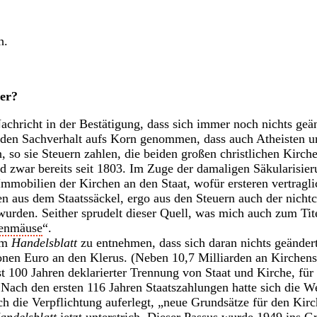
h.
er?
chricht in der Bestätigung, dass sich immer noch nichts geän
 den Sachverhalt aufs Korn genommen, dass auch Atheisten u
, so sie Steuern zahlen, die beiden großen christlichen Kirch
d zwar bereits seit 1803. Im Zuge der damaligen Säkularisier
mmobilien der Kirchen an den Staat, wofür ersteren vertragli
 aus dem Staatssäckel, ergo aus den Steuern auch der nichtc
urden. Seither sprudelt dieser Quell, was mich auch zum Tit
enmäuse
“.
em
Handelsblatt
zu entnehmen, dass sich daran nichts geändert
nen Euro an den Klerus. (Neben 10,7 Milliarden an Kirchenst
 fast 100 Jahren deklarierter Trennung von Staat und Kirche, für
Nach den ersten 116 Jahren Staatszahlungen hatte sich die W
ch die Verpflichtung auferlegt, „neue Grundsätze für den Kir