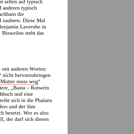
t selten auf typisch
d anderen typisch
achbarn die
d zaubern. Diese Mal
 Benjamin Lavernhe in
 Bisweilen steht das
– mit anderen Worten:
 nicht hervorzubringen
„
Mutter muss weg
“
itere, „Basta – Rotwein
ehbuch und eine
eiht sich in die Phalanx
fers und der ihm
h besetzt. Wer es also
l, der darf sich diesen