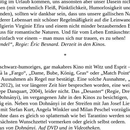
zeitig im Urlaub kommen, uns ansonsten aber unser Dasein nich
en (mit vornehmlich Fleiß, Pünktlichkeit, Humorlosigkeit un
den), sollten wir dankbar sein, dass uns unsere gallischen N
nderer Lebensart mit schöner Regelmäßigkeit auf die Leinwan
lgierin Virginie Efira und einem nicht minder bezaubernden
ss für romantische Naturen. Und für vom Leben Enttäuschte:
einfach vor einem – man muss sich nur trauen, es zu sehen!
endel“, Regie:
Éric Besnard.
Derzeit in den Kinos.
*
 schwarz-humoriges, gar makabres Kino mit Witz und Esprit 
 à la „Fargo“, „Dame, Bube, König, Gras“ oder „Match Point“
 Ausnahmen als Regel nur bestätigt. Eine solche Ausnahme, 
2012), ist vor längerer Zeit hier besprochen worden, eine we
epe Danquart, 2004), leider nicht. Das „Desaster“ (Regie, Dr
Dohnányi), im vergangenen Jahr in den Kinos zu besichtigen, r
 ein. Neben von Dohnányi ist der Streifen mit Jan Josef Lie
mit Stefan Kurt, Angela Winkler und Milan Peschel vorzüglic
ne dass es gleich so splatternah wie bei Tarantino werden sol
n nächsten Wunschzettel vormerken oder gleich selbst ordern.
tus von Dohnányi. Auf DVD und in Videotheken.