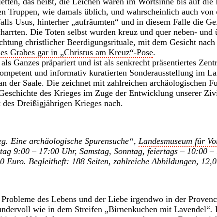
letten, das heißt, die Leichen waren im Wortsinne bis auf die
n Truppen, wie damals üblich, und wahrscheinlich auch von 
falls Usus, hinterher „aufräumten“ und in diesem Falle die Gef
harrten. Die Toten selbst wurden kreuz und quer neben- und 
htung christlicher Beerdigungsrituale, mit dem Gesicht nac
des Grabes gar in „Christus am Kreuz“-Pose
.
s Ganzes präpariert und ist als senkrecht präsentiertes Zent
 kompetent und informativ kuratierten Sonderausstellung im 
an der Saale. Die zeichnet mit zahlreichen archäologischen 
Geschichte des Krieges im Zuge der Entwicklung unserer Zivi
t des Dreißigjährigen Krieges nach.
eg. Eine archäologische Spurensuche“,
Landesmuseum für Vor
itag 9:00 – 17:00 Uhr, Samstag, Sonntag, feiertags – 10:00 – 
0 Euro. Begleitheft: 188 Seiten, zahlreiche Abbildungen, 12,
ie Probleme des Lebens und der Liebe irgendwo in der Proven
undervoll wie in dem Streifen „Birnenkuchen mit Lavendel“
.