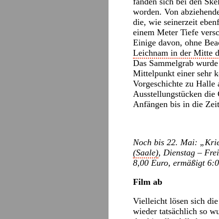
fanden sich bei den Ske
worden. Von abziehende
die, wie seinerzeit eben
einem Meter Tiefe versc
Einige davon, ohne Beac
Leichnam in der Mitte 
Das Sammelgrab wurde al
Mittelpunkt einer sehr
Vorgeschichte zu Halle 
Ausstellungstücken die 
Anfängen bis in die Zei
Noch bis 22. Mai: „Kri
(Saale)
, Dienstag – Fre
8,00 Euro, ermäßigt 6:0
Film ab
Vielleicht lösen sich d
wieder tatsächlich so w