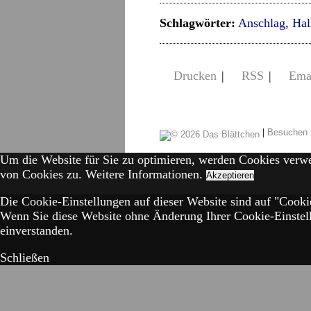
Schlagwörter:
Anschlag
,
Hal
Drucken
|
RSS
|
Ema
|
Besuchen 
Um die Website für Sie zu optimieren, werden Cookies verw
von Cookies zu.
Weitere Informationen.
Akzeptieren
Die Cookie-Einstellungen auf dieser Website sind auf "Cookie
Wenn Sie diese Website ohne Änderung Ihrer Cookie-Einstell
einverstanden.
Schließen