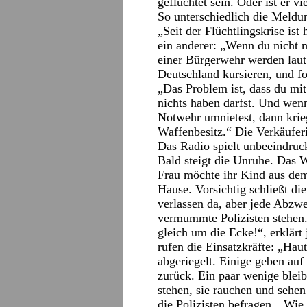
geflüchtet sein. Oder ist er v
So unterschiedlich die Meldu
„Seit der Flüchtlingskrise ist
ein anderer: „Wenn du nicht 
einer Bürgerwehr werden laut
Deutschland kursieren, und f
„Das Problem ist, dass du mit
nichts haben darfst. Und wenn
Notwehr umnietest, dann kri
Waffenbesitz.“ Die Verkäufer
Das Radio spielt unbeeindruckt
Bald steigt die Unruhe. Das
Frau möchte ihr Kind aus dem
Hause. Vorsichtig schließt die
verlassen da, aber jede Abzw
vermummte Polizisten stehen.
gleich um die Ecke!“, erklär
rufen die Einsatzkräfte: „Hau
abgeriegelt. Einige geben auf 
zurück. Ein paar wenige bleib
stehen, sie rauchen und sehe
die Polizisten befragen. „Wie