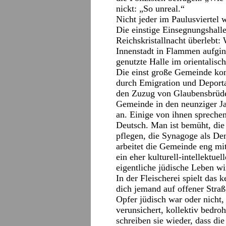
nickt: „So unreal.“
Nicht jeder im Paulusviertel 
Die einstige Einsegnungshall
Reichskristallnacht überlebt:
Innenstadt in Flammen aufgin
genutzte Halle im orientalisc
Die einst große Gemeinde kon
durch Emigration und Deporta
den Zuzug von Glaubensbrüde
Gemeinde in den neunziger Ja
an. Einige von ihnen spreche
Deutsch. Man ist bemüht, die
pflegen, die Synagoge als De
arbeitet die Gemeinde eng mit
ein eher kulturell-intellektu
eigentliche jüdische Leben wir
In der Fleischerei spielt das 
dich jemand auf offener Straß
Opfer jüdisch war oder nicht
verunsichert, kollektiv bedroht
schreiben sie wieder, dass die