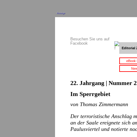
Anzeige
Besuchen Sie uns auf
Facebook
Editorial 
eBook-
New
22. Jahrgang | Nummer 21
Im Sperrgebiet
von Thomas Zimmermann
Der terroristische Anschlag m
an der Saale ereignete sich 
Paulusviertel und notierte n