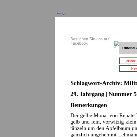
Anzeige
Besuchen Sie uns auf
Facebook
Editorial 
eBook-
New
Schlagwort-Archiv:
Mili
29. Jahrgang | Nummer 5 
Bemerkungen
Der gelbe Monat von Renate 
gelb und fein, vorwitzig klei
tänzeln um den Apfelbaum un
gänzlich ungehemmt Lehma