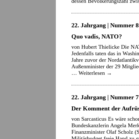
dessen Bevölkerungszahl zw
22. Jahrgang | Nummer 8 
Quo vadis, NATO?
von Hubert Thielicke Die N
Jedenfalls taten das in Washi
Jahre zuvor der Nordatlantikv
Außenminister der 29 Mitgli
…
Weiterlesen
→
22. Jahrgang | Nummer 7 
Der Komment der Aufrüs
von Sarcasticus Es wäre schon
Bundeskanzlerin Angela Mer
Finanzminister Olaf Scholz (
Militärbudget freie Hand zu g