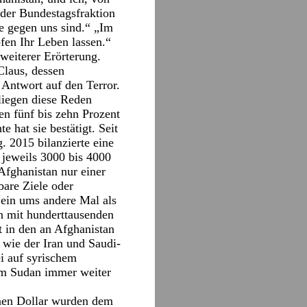
 der Bundestagsfraktion
ie gegen uns sind.“ „Im
pfen Ihr Leben lassen.“
weiterer Erörterung.
Claus, dessen
 Antwort auf den Terror.
 liegen diese Reden
en fünf bis zehn Prozent
 hat sie bestätigt. Seit
. 2015 bilanzierte eine
h jeweils 3000 bis 4000
Afghanistan nur einer
bare Ziele oder
 ein ums andere Mal als
n mit hunderttausenden
 in den an Afghanistan
 wie der Iran und Saudi-
ei auf syrischem
 im Sudan immer weiter
onen Dollar wurden dem