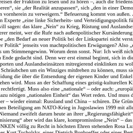
reisen der Fraktion zu lesen und zu hören –, auch die friedens
eren“, sie „der Realität anzupassen“, sich „den in einer Demo
 vornherein zu verweigern.“ Befeuerung kommt von außen. A
n Experte „eine linke Sicherheits- und Verteidigungspolitik f
will sagen: das klare „Nein“ zu Krieg, Rüstung und Auslandse
derer meint, wer die Rufe nach außenpolitischer Kursänderung
e „den Bedarf an neuer Politik bei der Linkspartei nicht vers
r Politik“ jenseits von machtpolitischen Erwägungen? Also „e
 es um Stimmengewinn. Worum denn sonst. Nur: Ich weiß nich
 Ende gedacht sind. Denn wer erst einmal beginnt, sich in die
orten und Auslandseinsätzen mitregierend einklinken zu woll
 Schräubchen um ein Winziges mitdrehen zu können, muss sic
eidung die über die Entsendung der eigenen Kinder und Enkel 
ehen wird. Muss an der Schaffung eines geistig-kulturellen K
 rechtfertigt. Muss also eine „nationale“ – oder auch: „europ
zu nötigen „nationalen Einheit“ das Wort reden. Und muss di
lder – wieder einmal: Russland und China – schüren. Die Grü
schen Beteiligung am NATO-Krieg in Jugoslawien 1999 mit al
 Niemand zweifelt darum heute an ihrer „Regierungsfähigkeit
nisierung“ aber wird das klare, kompromisslose „Nein“ – da
LINKEN völlig zu Recht in höchsten Ehren stehenden Rosa L
es Kurt Tucholsky, eines Dietrich Bonhoeffer oder eines Ber