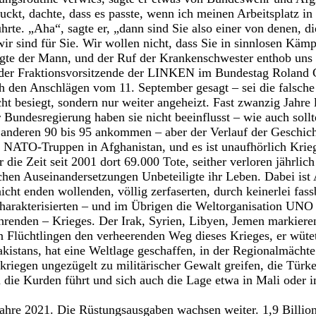
uckt, dachte, dass es passte, wenn ich meinen Arbeitsplatz in
rte. „Aha“, sagte er, „dann sind Sie also einer von denen, d
wir sind für Sie. Wir wollen nicht, dass Sie in sinnlosen Käm
agte der Mann, und der Ruf der Krankenschwester enthob uns 
 der Fraktionsvorsitzende der LINKEN im Bundestag Roland 
ch den Anschlägen vom 11. September gesagt – sei die falsche
ht besiegt, sondern nur weiter angeheizt. Fast zwanzig Jahre
 Bundesregierung haben sie nicht beeinflusst – wie auch sollt
anderen 90 bis 95 ankommen – aber der Verlauf der Geschichte
 NATO-Truppen in Afghanistan, und es ist unaufhörlich Krieg
 die Zeit seit 2001 dort 69.000 Tote, seither verloren jährlic
schen Auseinandersetzungen Unbeteiligte ihr Leben. Dabei ist 
icht enden wollenden, völlig zerfaserten, durch keinerlei fass
harakterisierten – und im Übrigen die Weltorganisation UNO
hrenden – Krieges. Der Irak, Syrien, Libyen, Jemen markiere
 Flüchtlingen den verheerenden Weg dieses Krieges, er wütet
istans, hat eine Weltlage geschaffen, in der Regionalmächte
rkriegen ungezügelt zu militärischer Gewalt greifen, die Türk
 die Kurden führt und sich auch die Lage etwa in Mali oder
 Jahre 2021. Die Rüstungsausgaben wachsen weiter. 1,9 Billi