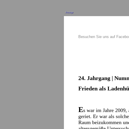
Anzeige
Besuchen Sie uns auf Faceb
24. Jahrgang | Numm
Frieden als Ladenhü
E
s war im Jahre 2009,
geriet. Er war als solch
Raum beizukommen und f
altersgemäße Untersuch