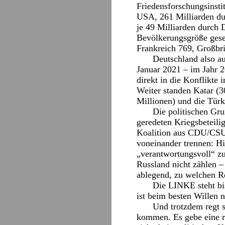
Friedensforschungsinsti
USA, 261 Milliarden du
je 49 Milliarden durch 
Bevölkerungsgröße geset
Frankreich 769, Großbri
Deutschland also a
Januar 2021 – im Jahr 2
direkt in die Konflikte
Weiter standen Katar (3
Millionen) und die Türke
Die politischen Gru
geredeten Kriegsbeteili
Koalition aus CDU/CSU,
voneinander trennen: Hie
„verantwortungsvoll“ z
Russland nicht zählen 
ablegend, zu welchen Re
Die LINKE steht bis
ist beim besten Willen 
Und trotzdem regt 
kommen. Es gebe eine ro