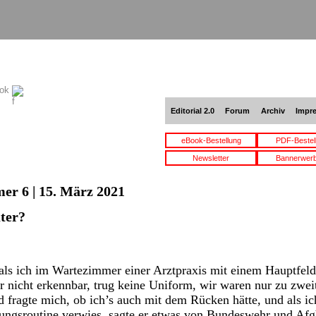
ook
Editorial 2.0
Forum
Archiv
Impr
eBook-Bestellung
PDF-Bestel
Newsletter
Bannerwer
er 6 | 15. März 2021
ter?
 als ich im Wartezimmer einer Arztpraxis mit einem Hauptfel
er nicht erkennbar, trug keine Uniform, wir waren nur zu zweit
ragte mich, ob ich’s auch mit dem Rücken hätte, und als ich
ungsroutine verwies, sagte er etwas von Bundeswehr und Afgh