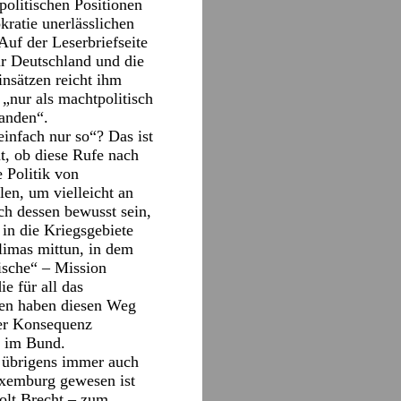
politischen Positionen
kratie unerlässlichen
uf der Leserbriefseite
ür Deutschland und die
insätzen reicht ihm
 „nur als machtpolitisch
tanden“.
infach nur so“? Das ist
t, ob diese Rufe nach
 Politik von
en, um vielleicht an
h dessen bewusst sein,
in die Kriegsgebiete
limas mittun, in dem
äische“ – Mission
e für all das
nen haben diesen Weg
ler Konsequenz
“ im Bund.
s übrigens immer auch
uxemburg gewesen ist
tolt Brecht – zum