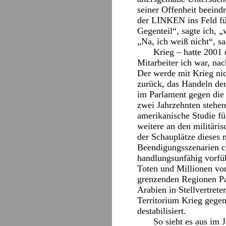
seiner Offenheit beeindr
der LINKEN ins Feld füh
Gegenteil“, sagte ich, „
„Na, ich weiß nicht“, s
Krieg – hatte 2001
Mitarbeiter ich war, na
Der werde mit Krieg nic
zurück, das Handeln der
im Parlament gegen die 
zwei Jahrzehnten stehen
amerikanische Studie für
weitere an den militäri
der Schauplätze dieses n
Beendigungsszenarien c
handlungsunfähig vorfü
Toten und Millionen von
grenzenden Regionen Pak
Arabien in Stellvertrete
Territorium Krieg gegen
destabilisiert.
So sieht es aus im