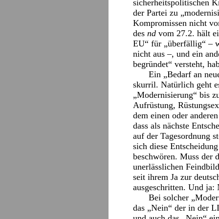
sicherheitspolitischen K
der Partei zu „modernisi
Kompromissen nicht von
des
nd
vom 27.2. hält ei
EU“ für „überfällig“ – 
nicht aus –, und ein an
begründet“ versteht, hab
Ein „Bedarf an neue
skurril. Natürlich geht
„Modernisierung“ bis zu
Aufrüstung, Rüstungsexp
dem einen oder anderen
dass als nächste Entsch
auf der Tagesordnung st
sich diese Entscheidung
beschwören. Muss der da
unerlässlichen Feindbi
seit ihrem Ja zur deut
ausgeschritten. Und ja:
Bei solcher „Moder
das „Nein“ der in der 
und auch das „Nein“ ein