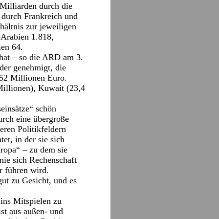
Milliarden durch die
 durch Frankreich und
ältnis zur jeweiligen
-Arabien 1.818,
ien 64.
hat – so die ARD am 3.
der genehmigt, die
752 Millionen Euro.
Millionen), Kuwait (23,4
seinsätze“ schön
urch eine übergroße
ren Politikfeldern
et, in der sie sich
ropa“ – zu dem sie
nie sich Rechenschaft
r führen wird.
gut zu Gesicht, und es
ins Mitspielen zu
ist aus außen- und