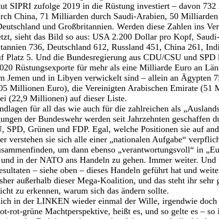
tut SIPRI zufolge 2019 in die Rüstung investiert – davon 732 
rch China, 71 Milliarden durch Saudi-Arabien, 50 Milliarden
Deutschland und Großbritannien. Werden diese Zahlen ins Verh
zt, sieht das Bild so aus: USA 2.200 Dollar pro Kopf, Saudi
tannien 736, Deutschland 612, Russland 451, China 261, Ind
uf Platz 5. Und die Bundesregierung aus CDU/CSU und SPD 
020 Rüstungsexporte für mehr als eine Milliarde Euro an Län
 im Jemen und in Libyen verwickelt sind – allein an Ägypten 
05 Millionen Euro), die Vereinigten Arabischen Emirate (51 
i (22,9 Millionen) auf dieser Liste.
ndlagen für all das wie auch für die zahlreichen als „Ausland
gungen der Bundeswehr werden seit Jahrzehnten geschaffen d
 SPD, Grünen und FDP. Egal, welche Positionen sie auf ande
r verstehen sie sich alle einer „nationalen Aufgabe“ verpflicht
usammenfinden, um dann ebenso „verantwortungsvoll“ in „Eu
– und in der NATO ans Handeln zu gehen. Immer weiter. Und 
sultaten – siehe oben – dieses Handeln geführt hat und weite
her außerhalb dieser Mega-Koalition, und das steht ihr sehr 
nicht zu erkennen, warum sich das ändern sollte.
sich in der LINKEN wieder einmal der Wille, irgendwie doch 
t-rot-grüne Machtperspektive, heißt es, und so gelte es – so 