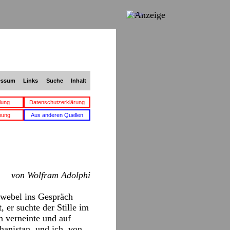
Anzeige
essum
Links
Suche
Inhalt
lung
Datenschutzerklärung
bung
Aus anderen Quellen
von Wolfram Adolphi
dwebel ins Gespräch
, er suchte der Stille im
 verneinte und auf
anistan, und ich, von