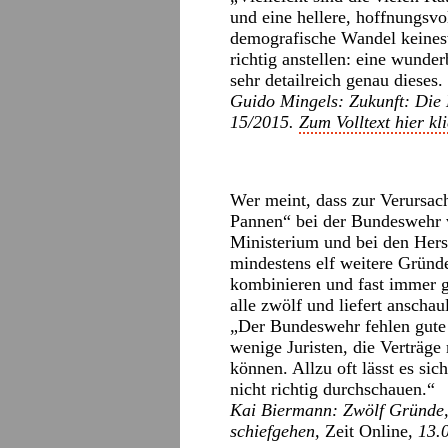
und eine hellere, hoffnungsvol
demografische Wandel keines
richtig anstellen: eine wunde
sehr detailreich genau dieses.
Guido Mingels:
Zukunft: Die
15/2015.
Zum Volltext hier kl
Wer meint, dass zur Verursac
Pannen“ bei der Bundeswehr 
Ministerium und bei den Hers
mindestens elf weitere Gründe 
kombinieren und fast immer g
alle zwölf und liefert anschau
„Der Bundeswehr fehlen gute 
wenige Juristen, die Verträge
können. Allzu oft lässt es si
nicht richtig durchschauen.“
Kai Biermann: Zwölf Gründe,
schiefgehen,
Zeit Online
, 13.