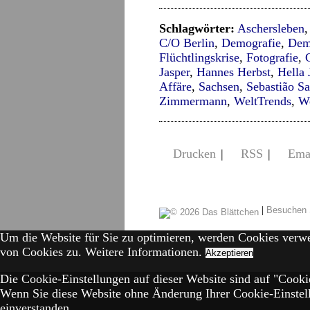
Schlagwörter:
Aschersleben
C/O Berlin
,
Demografie
,
Dem
Flüchtlingskrise
,
Fotografie
,
Jasper
,
Hannes Herbst
,
Hella 
Affäre
,
Sachsen
,
Sebastião S
Zimmermann
,
WeltTrends
,
We
Drucken
|
RSS
|
Ema
|
Besuchen 
Um die Website für Sie zu optimieren, werden Cookies verw
von Cookies zu.
Weitere Informationen.
Akzeptieren
Die Cookie-Einstellungen auf dieser Website sind auf "Cookie
Wenn Sie diese Website ohne Änderung Ihrer Cookie-Einstell
einverstanden.