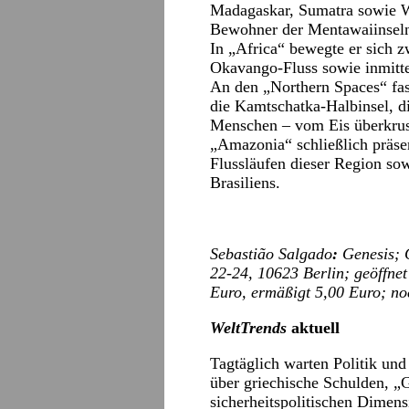
Madagaskar, Sumatra sowie We
Bewohner der Mentawaiinsel
In „Africa“ bewegte er sich
Okavango-Fluss sowie inmitt
An den „Northern Spaces“ fas
die Kamtschatka-Halbinsel, d
Menschen – vom Eis überkrust
„Amazonia“ schließlich präsen
Flussläufen dieser Region so
Brasiliens.
Sebastião Salgado
:
Genesis; 
22-24
, 10623
Berlin; geöffnet
Euro, ermäßigt 5,00 Euro; no
WeltTrends
aktuell
Tagtäglich warten Politik un
über griechische Schulden, „
sicherheitspolitischen Dime