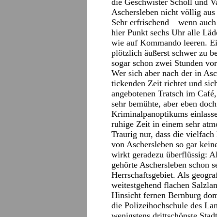
die Geschwister Scholl und V
Aschersleben nicht völlig aus 
Sehr erfrischend – wenn auch 
hier Punkt sechs Uhr alle Lä
wie auf Kommando leeren. Ein
plötzlich äußerst schwer zu
sogar schon zwei Stunden vor
Wer sich aber nach der in Asc
tickenden Zeit richtet und sic
angebotenen Tratsch im Café
sehr bemühte, aber eben doch
Kriminalpanoptikums einlasse
ruhige Zeit in einem sehr at
Traurig nur, dass die vielfa
von Aschersleben so gar keine
wirkt geradezu überflüssig: A
gehörte Aschersleben schon s
Herrschaftsgebiet. Als geogra
weitestgehend flachen Salzla
Hinsicht fernen Bernburg dom
die Polizeihochschule des Lan
wenigstens drittschönste Sta