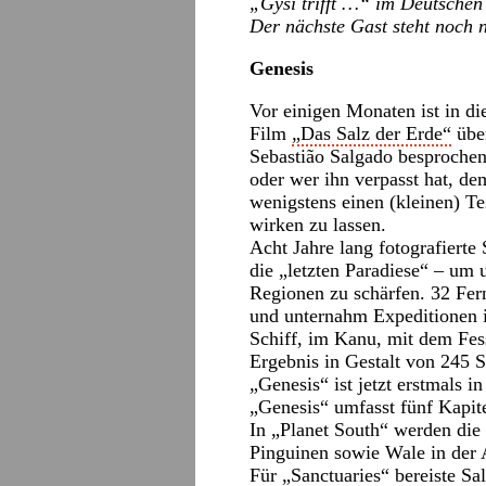
„Gysi trifft …“ im Deutschen
Der nächste Gast steht noch ni
Genesis
Vor einigen Monaten ist in 
Film
„Das Salz der Erde“
über
Sebastião Salgado besprochen
oder wer ihn verpasst hat, de
wenigstens einen (kleinen) T
wirken zu lassen.
Acht Jahre lang fotografierte
die „letzten Paradiese“ – um 
Regionen zu schärfen. 32 Fern
und unternahm Expeditionen i
Schiff, im Kanu, mit dem Fes
Ergebnis in Gestalt von 245 
„Genesis“ ist jetzt erstmals i
„Genesis“ umfasst fünf Kapite
In „Planet South“ werden di
Pinguinen sowie Wale in der A
Für „Sanctuaries“ bereiste Sa