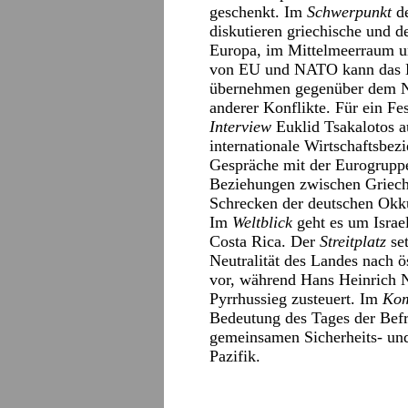
geschenkt. Im
Schwerpunkt
de
diskutieren griechische und d
Europa, im Mittelmeerraum un
von EU und NATO kann das L
übernehmen gegenüber dem N
anderer Konflikte. Für ein Fe
Interview
Euklid Tsakalotos au
internationale Wirtschaftsbez
Gespräche mit der Eurogrupp
Beziehungen zwischen Griech
Schrecken der deutschen Okku
Im
Weltblick
geht es um Isra
Costa Rica. Der
Streitplatz
set
Neutralität des Landes nach 
vor, während Hans Heinrich N
Pyrrhussieg zusteuert. Im
Ko
Bedeutung des Tages der Befr
gemeinsamen Sicherheits- un
Pazifik.