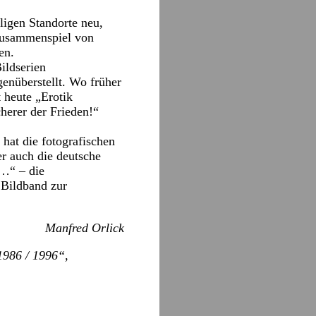
ligen Standorte neu,
 Zusammenspiel von
en.
ildserien
nüberstellt. Wo früher
 heute „Erotik
herer der Frieden!“
 hat die fotografischen
er auch die deutsche
 …“ – die
 Bildband zur
Manfred Orlick
1986 / 1996“,