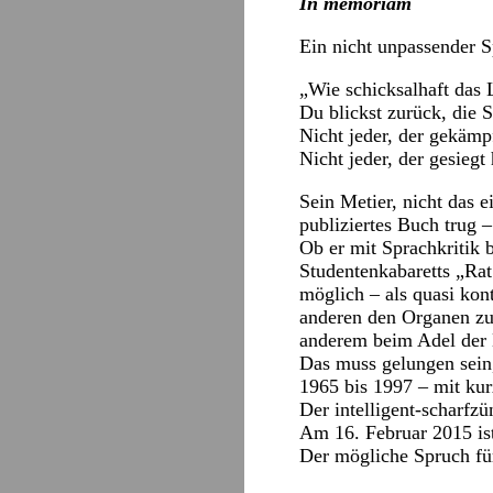
In memoriam
Ein nicht unpassender S
„Wie schicksalhaft das 
Du blickst zurück, die 
Nicht jeder, der gekämpf
Nicht jeder, der gesiegt
Sein Metier, nicht das e
publiziertes Buch trug 
Ob er mit Sprachkritik 
Studentenkabaretts „Ra
möglich – als quasi kon
anderen den Organen zug
anderem beim Adel der 
Das muss gelungen sein,
1965 bis 1997 – mit ku
Der intelligent-scharfz
Am 16. Februar 2015 ist 
Der mögliche Spruch fü