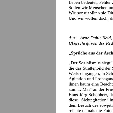
Leben bedeutet, Fehler
Sollen wir Menschen un
Wie sonst sollten sie Di
Und wir wollen doch, da
Aus – Arne Dahl: Neid
Überschrift von der Red
„Sprüche aus der Asch
„Der Sozialismus siegt
die das Straßenbild der
Werkseingängen, in Scha
Agitation und Propagan
ihnen kaum eine Beacht
zum 1. Mai“ an der Fri
Hans-Jörg Schönherr, d
diese „Sichtagitation“ 
dem Besuch des sowjetis
reichte damals die Foto