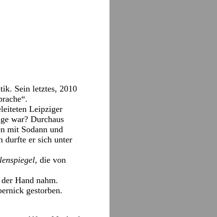
ik. Sein letztes, 2010
prache“.
leiteten Leipziger
uge war? Durchaus
men mit Sodann und
 durfte er sich unter
lenspiegel
, die von
us der Hand nahm.
pernick gestorben.