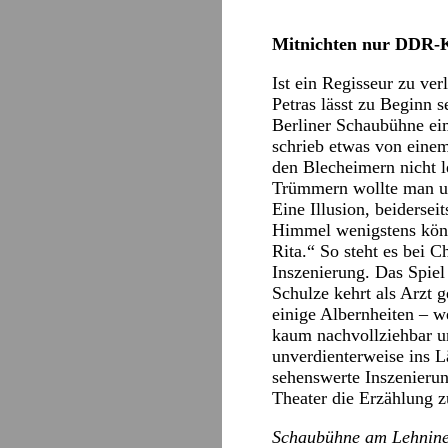
Mitnichten nur DDR-K
Ist ein Regisseur zu ver
Petras lässt zu Beginn 
Berliner Schaubühne eim
schrieb etwas von einem
den Blecheimern nicht 
Trümmern wollte man un
Eine Illusion, beiders
Himmel wenigstens könne
Rita.“ So steht es bei C
Inszenierung. Das Spiel
Schulze kehrt als Arzt g
einige Albernheiten – w
kaum nachvollziehbar un
unverdienterweise ins 
sehenswerte Inszenierung
Theater die Erzählung z
Schaubühne am Lehniner