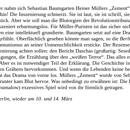
r nahm sich Sebastian Baumgarten Heiner Müllers „Zement“
n! Die Inszenierung schmerzt. Sie ist laut, sie ist schrill, si
stick. Aber wie soll man die Blutorgien der Revolutionstribun
eniert erbarmungslos. Für Müller-Puristen ist das sicher nich
n eine intellektuell grundierte. Baumgarten setzt auf eine Dr
gefühle. Oberflächlich gesehen könnte man sagen, so die
Berl
munismus an seiner Unmenschlichkeit ersticke. Der Rezensen
zenierung achten sollen: den Bericht Daschas (großartig: Sese
igungen, die Erzählung über den „weißen Terror“. Das alles e
ber es ist notwendiger Teil der Erklärung. Die Geschichte ist
hren Gräbern hervorkommen. Und wenn die Lebenden keine b
geht das Drama von vorne los. Müllers „Zement“ wurde von S
runter kam Blut hervor. Was unbedingt zu erwähnen ist: Die L
humalow) exzessives Spiel wird von ihr förmlich getragen.
rlin, wieder am 10. und 14. März