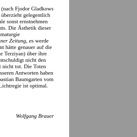
 (nach Fjodor Gladkows
e überzieht gelegentlich
ale sonst ernstnehmen
ts. Die Ästhetik dieser
amaturgie
iner Zeitung,
es werde
t hätte genauer auf die
de Terziyan) über ihre
ntschuldigt nicht den
 nicht tot. Die Toten
esseren Antworten haben
ebastian Baumgarten vom
ichtregie ist optimal.
Wolfgang Brauer