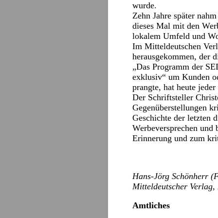
wurde.
Zehn Jahre später nahm 
dieses Mal mit den Wer
lokalem Umfeld und Woh
Im Mitteldeutschen Verl
herausgekommen, der d
„Das Programm der SED“
exklusiv“ um Kunden ode
prangte, hat heute jeder
Der Schriftsteller Chri
Gegenüberstellungen kri
Geschichte der letzten 
Werbeversprechen und be
Erinnerung und zum kr
Hans-Jörg Schönherr (F
Mitteldeutscher Verlag,
Amtliches