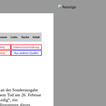
Anzeige
essum
Links
Suche
Inhalt
lung
Datenschutzerklärung
bung
Aus anderen Quellen
 an der Sonderausgabe
inem Tod am 26. Februar
Ledig“, ein
s Renommee dieses