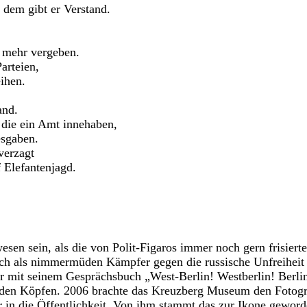
 dem gibt er Verstand.
 mehr vergeben.
Parteien,
eihen.
and.
die ein Amt innehaben,
esgaben.
verzagt
f Elefantenjagd.
en sein, als die von Polit-Figaros immer noch gern frisierte
ich als nimmermüden Kämpfer gegen die russische Unfreiheit 
r mit seinem Gesprächsbuch „West-Berlin! Westberlin! Berlin
 den Köpfen. 2006 brachte das Kreuzberg Museum den Fotog
 in die Öffentlichkeit. Von ihm stammt das zur Ikone geword