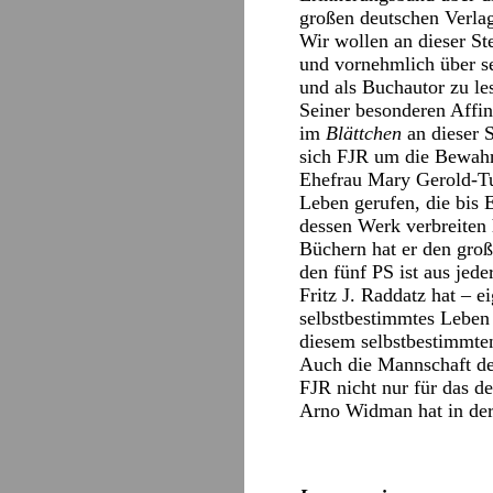
großen deutschen Verlage
Wir wollen an dieser St
und vornehmlich über sei
und als Buchautor zu le
Seiner besonderen Affin
im
Blättchen
an dieser S
sich FJR um die Bewahr
Ehefrau Mary Gerold-Tu
Leben gerufen, die bis
dessen Werk verbreiten 
Büchern hat er den groß
den fünf PS ist aus jede
Fritz J. Raddatz hat – e
selbstbestimmtes Leben 
diesem selbstbestimmten
Auch die Mannschaft d
FJR nicht nur für das d
Arno Widman hat in de