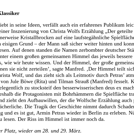
lassiker
liebt in seine Ideen, verfällt auch ein erfahrenes Publikum leic
seiner Inszenierung von Christa Wolfs Erzählung „Der geteilt
erweise Kristallbrocken auf eine laufstegähnliche Spielfläche
 eisigen Grund – der Mann saß sicher weiter hinten und konnt
lesen. Auf denen standen die Namen zerbombter deutscher Stä
ter einem großen gemeinsamen Himmel das jeweils bessere 
eits, wie wir heute wissen. Und der Himmel, der große geme
n sie nicht zerteilen’, sagte Manfred. ‚Der Himmel teilt sich
hrista Wolf, und das zieht sich als Leitmotiv durch Petras’ at
 von Jule Böwe (Rita) und Tilman Strauß (Manfred) fesselt.
elegentlich zu stocksteif den besserwisserischen deus ex mach
eshalb die Protagonisten mit Bohrhämmern die Spielfläche tra
d zieht den Aufbauwillen, der die Wolfsche Erzählung auch 
Lächerliche. Die Tragik der Geschichte nimmt dadurch Schad
 und es ist gut, Armin Petras wieder in Berlin zu erleben. Nü
u lesen. Der Riss im Himmel ist immer noch da.
 Platz, wieder am 28. und 29. März.