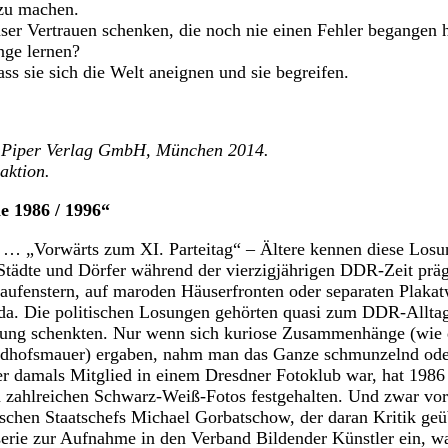
 zu machen.
ser Vertrauen schenken, die noch nie einen Fehler begangen 
nge lernen?
ss sie sich die Welt aneignen und sie begreifen.
, Piper Verlag GmbH, München 2014.
aktion.
e 1986 / 1996“
“ … „Vorwärts zum XI. Parteitag“ – Ältere kennen diese Los
 Städte und Dörfer während der vierzigjährigen DDR-Zeit präg
ufenstern, auf maroden Häuserfronten oder separaten Plakat
da. Die politischen Losungen gehörten quasi zum DDR-Alltag,
ung schenkten. Nur wenn sich kuriose Zusammenhänge (wie 
edhofsmauer) ergaben, nahm man das Ganze schmunzelnd oder
er damals Mitglied in einem Dresdner Fotoklub war, hat 1986
in zahlreichen Schwarz-Weiß-Fotos festgehalten. Und zwar vor
chen Staatschefs Michael Gorbatschow, der daran Kritik geü
serie zur Aufnahme in den Verband Bildender Künstler ein, wa