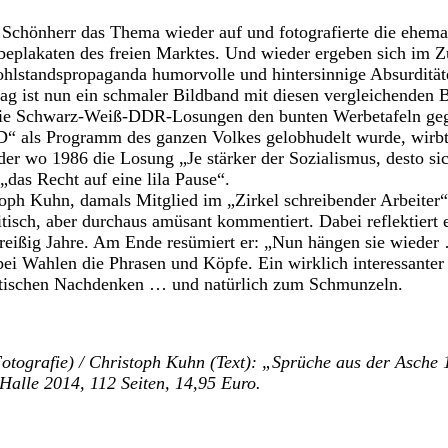
Schönherr das Thema wieder auf und fotografierte die ehema
beplakaten des freien Marktes. Und wieder ergeben sich im
lstandspropaganda humorvolle und hintersinnige Absurdität
ag ist nun ein schmaler Bildband mit diesen vergleichenden B
ie Schwarz-Weiß-DDR-Losungen den bunten Werbetafeln gege
 als Programm des ganzen Volkes gelobhudelt wurde, wirbt
r wo 1986 die Losung „Je stärker der Sozialismus, desto sic
 „das Recht auf eine lila Pause“.
stoph Kuhn, damals Mitglied im „Zirkel schreibender Arbeiter“
tisch, aber durchaus amüsant kommentiert. Dabei reflektiert 
dreißig Jahre. Am Ende resümiert er: „Nun hängen sie wieder
i Wahlen die Phrasen und Köpfe. Ein wirklich interessanter
itischen Nachdenken … und natürlich zum Schmunzeln.
otografie) / Christoph Kuhn (Text): „Sprüche aus der Asche 
 Halle 2014, 112 Seiten, 14,95 Euro.