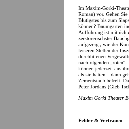
Im Maxim-Gorki-Theate
Roman) vor. Gehen Sie hi
Blutigstes bis zum Slap
können? Baumgarten insz
Aufführung ist mitnichte
zerstörerischster Bauch
aufgezeigt, wie der Kom
leiseren Stellen der Ins
durchlittenen Vergewalt
nachfolgenden „roten“. A
können jederzeit aus i
als sie hatten – dann 
Zementstaub befreit. Da
Peter Jordans (Gleb Tsc
Maxim Gorki Theater Be
Fehler & Vertrauen