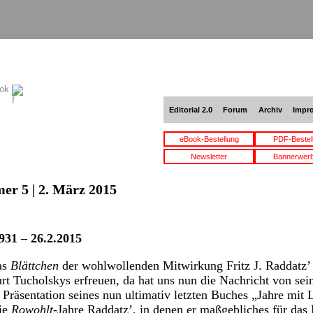
ook
Editorial 2.0
Forum
Archiv
Impr
eBook-Bestellung
PDF-Bestel
Newsletter
Bannerwer
er 5 | 2. März 2015
1931 – 26.2.2015
das
Blättchen
der wohlwollenden Mitwirkung Fritz J. Raddatzʼ
rt Tucholskys erfreuen, da hat uns nun die Nachricht von se
r Präsentation seines nun ultimativ letzten Buches „Jahre mit 
ie
Rowohlt
-Jahre Raddatzʼ, in denen er maßgebliches für da