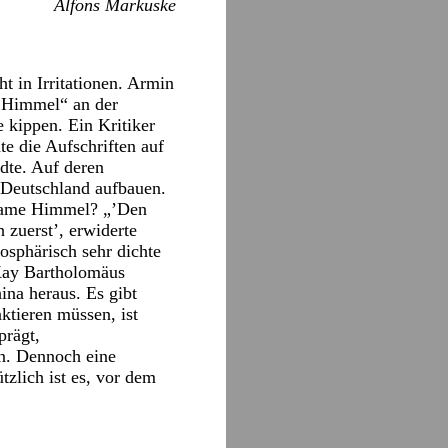
Alfons Markuske
ht in Irritationen. Armin
e Himmel“ an der
 kippen. Ein Kritiker
e die Aufschriften auf
dte. Auf deren
Deutschland aufbauen.
insame Himmel? „’Den
 zuerst’, erwiderte
mosphärisch sehr dichte
 Kay Bartholomäus
ina heraus. Es gibt
ktieren müssen, ist
prägt,
en. Dennoch eine
tzlich ist es, vor dem