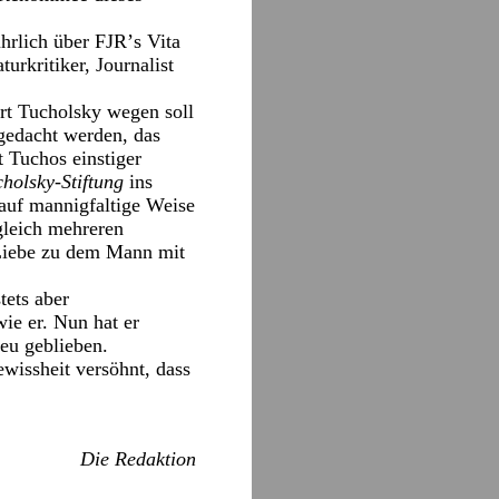
ührlich über FJRʼs Vita
urkritiker, Journalist
rt Tucholsky wegen soll
 gedacht werden, das
 Tuchos einstiger
holsky-Stiftung
ins
auf mannigfaltige Weise
gleich mehreren
´ Liebe zu dem Mann mit
tets aber
wie er. Nun hat er
reu geblieben.
ewissheit versöhnt, dass
Die Redaktion