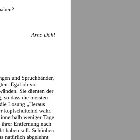
haben?
Arne Dahl
ungen und Spruchbänder,
ten. Egal ob vor
wänden. Sie dienten der
 so dass die meisten
die Losung „Heraus
 kopfschüttelnd wahr.
 innerhalb weniger Tage
 ihrer Entfernung nach
bt haben soll. Schönherr
s natürlich abgelehnt