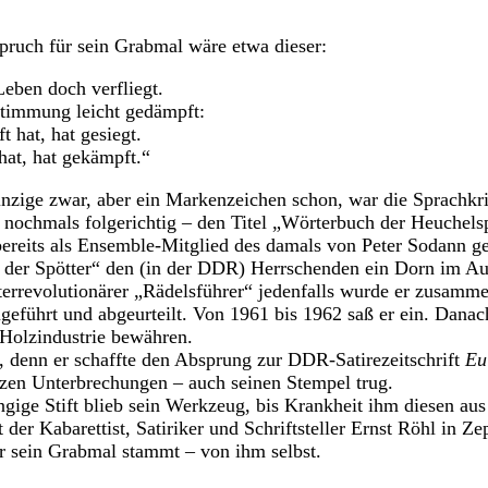
pruch für sein Grabmal wäre etwa dieser:
Leben doch verfliegt.
Stimmung leicht gedämpft:
t hat, hat gesiegt.
 hat, hat gekämpft.“
inzige zwar, aber ein Markenzeichen schon, war die Sprachkrit
– nochmals folgerichtig – den Titel „Wörterbuch der Heuchels
bereits als Ensemble-Mitglied des damals von Peter Sodann ge
t der Spötter“ den (in der DDR) Herrschenden ein Dorn im A
terrevolutionärer „Rädelsführer“ jedenfalls wurde er zusam
eführt und abgeurteilt. Von 1961 bis 1962 saß er ein. Danach
Holzindustrie bewähren.
 denn er schaffte den Absprung zur DDR-Satirezeitschrift
Eu
rzen Unterbrechungen – auch seinen Stempel trug.
üngige Stift blieb sein Werkzeug, bis Krankheit ihm diesen a
der Kabarettist, Satiriker und Schriftsteller Ernst Röhl in Ze
r sein Grabmal stammt – von ihm selbst.