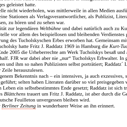
s geleistet hatte.
elle nicht wiederholen, was mittlerweile in allen Medien ausf
ne Stationen als Verlagsverantwortlicher, als Publizist, Literat
sen, zu hören und zu sehen war.
ität zur legendären
Weltbühne
und dabei natürlich auch zu Ku
telle vor allem des beispiellosen und bleibenden Verdienstes
ung des Tucholskyschen Erbes erworben hat. Gemeinsam mit
cholsky hatte Fritz J. Raddatz 1969 in Hamburg die
Kurt-Tuc
 Ende 2005 die Urheberrechte am Werk Tucholskys besaß und 
half. FJR war dabei aber nie „nur“ Tucholskys Erbwalter. In 
en und ihm so nahen Publizisten selbst porträtiert; Raddatz
r Zeile herauszulesen.
igenem Bekenntnis nach – ein intensives, ja auch exzessives, s
geführt; selten haben Literaten darüber so viel preisgegeben 
 Leben ein selbstbestimmtes Ende gesetzt; Raddatz ist sich t
es
Blättchens
trauert um Fritz J. Raddatz, ist aber durch die G
eutsche Feuilleton unvergessen bleiben wird.
r
Berliner Zeitung
in wunderbarer Weise an ihn erinnert.