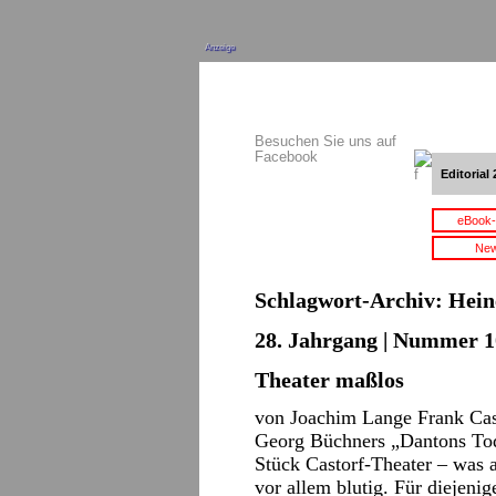
Anzeige
Besuchen Sie uns auf
Facebook
Editorial 
eBook-
New
Schlagwort-Archiv:
Hein
28. Jahrgang | Nummer 10
Theater maßlos
von Joachim Lange Frank Cas
Georg Büchners „Dantons Tod
Stück Castorf-Theater – was 
vor allem blutig. Für diejeni