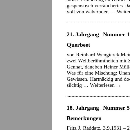
gespenstisch verräuchertes D
voll von wabernden …
Weite
21. Jahrgang | Nummer 1
Querbeet
von Reinhard Wengierek Mein
zwei Weltberühmtheiten mit 
Gennat, daneben Heiner Mülle
Was für eine Mischung: Unange
Gewissen. Hartnäckig und doc
süchtig …
Weiterlesen
→
18. Jahrgang | Nummer 5 
Bemerkungen
Fritz J. Raddatz, 3.9.1931 – 