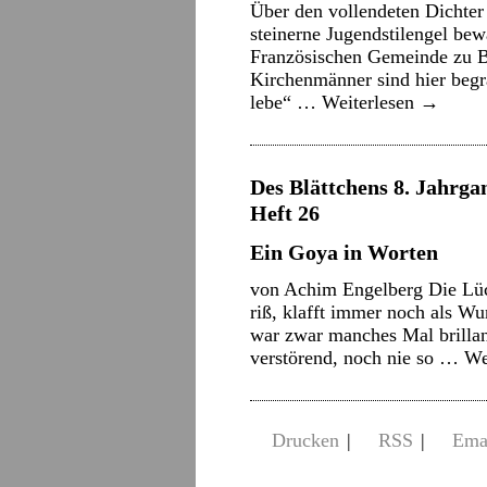
Über den vollendeten Dichter
steinerne Jugendstilengel be
Französischen Gemeinde zu Ber
Kirchenmänner sind hier begra
lebe“ …
Weiterlesen
→
Des Blättchens 8. Jahrgan
Heft 26
Ein Goya in Worten
von Achim Engelberg Die Lüc
riß, klafft immer noch als W
war zwar manches Mal brillant
verstörend, noch nie so …
We
Drucken
|
RSS
|
Ema