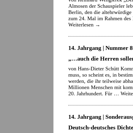
Almosen der Schauspieler lebt
Berlin, den die altehrwürdig
zum 24. Mal im Rahmen des B
Weiterlesen
→
14. Jahrgang | Nummer 8 
„…auch die Herren solle
von Hans-Dieter Schütt Komm
muss, so scheint es, in bestim
werden, die ihr teilweise ab
Millionen Menschen mit komm
20. Jahrhundert. Für …
Weite
14. Jahrgang | Sonderaus
Deutsch-deutsches Dicht