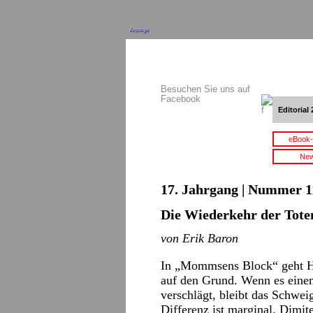
Anzeige
Besuchen Sie uns auf
Facebook
Editorial 
eBook-
New
17. Jahrgang | Nummer 11
Die Wiederkehr der Tote
von Erik Baron
In „Mommsens Block“ geht He
auf den Grund. Wenn es einem
verschlägt, bleibt das Schwei
Differenz ist marginal. Dimite