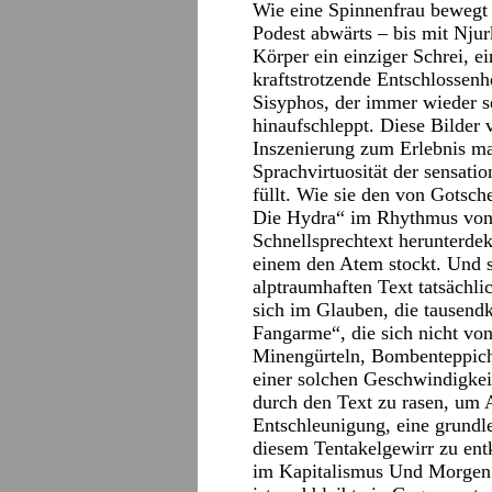
Wie eine Spinnenfrau bewegt s
Podest abwärts – bis mit Nj
Körper ein einziger Schrei, 
kraftstrotzende Entschlossen
Sisyphos, der immer wieder 
hinaufschleppt. Diese Bilder v
Inszenierung zum Erlebnis ma
Sprachvirtuosität der sensat
füllt. Wie sie den von Gotsch
Die Hydra“ im Rhythmus von
Schnellsprechtext herunterdekl
einem den Atem stockt. Und s
alptraumhaften Text tatsächli
sich im Glauben, die tausend
Fangarme“, die sich nicht vo
Minengürteln, Bombenteppich
einer solchen Geschwindigkeit
durch den Text zu rasen, um A
Entschleunigung, eine grund
diesem Tentakelgewirr zu en
im Kapitalismus Und Morgen 