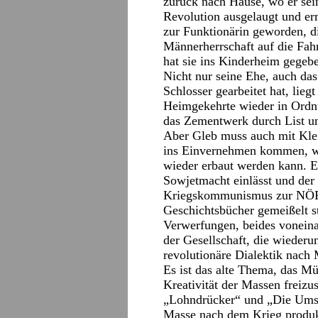
zurück nach Hause, wo er sei
Revolution ausgelaugt und erm
zur Funktionärin geworden, di
Männerherrschaft auf die Fah
hat sie ins Kinderheim gegebe
Nicht nur seine Ehe, auch da
Schlosser gearbeitet hat, lie
Heimgekehrte wieder in Ordnu
das Zementwerk durch List un
Aber Gleb muss auch mit Klei
ins Einvernehmen kommen, we
wieder erbaut werden kann. Ei
Sowjetmacht einlässt und de
Kriegskommunismus zur NÖP, 
Geschichtsbücher gemeißelt ste
Verwerfungen, beides voneina
der Gesellschaft, die wieder
revolutionäre Dialektik nach 
Es ist das alte Thema, das Mü
Kreativität der Massen freizus
„Lohndrücker“ und „Die Umsied
Masse nach dem Krieg produk