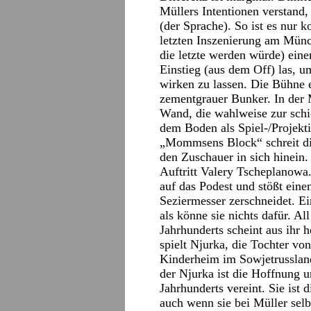
Müllers Intentionen verstand,
(der Sprache). So ist es nur 
letzten Inszenierung am Münch
die letzte werden würde) ei
Einstieg (aus dem Off) las, 
wirken zu lassen. Die Bühne e
zementgrauer Bunker. In der M
Wand, die wahlweise zur schi
dem Boden als Spiel-/Projekt
„Mommsens Block“ schreit die
den Zuschauer in sich hinein.
Auftritt Valery Tscheplanowa
auf das Podest und stößt eine
Seziermesser zerschneidet. Ei
als könne sie nichts dafür. A
Jahrhunderts scheint aus ihr
spielt Njurka, die Tochter v
Kinderheim im Sowjetrussland
der Njurka ist die Hoffnung 
Jahrhunderts vereint. Sie ist 
auch wenn sie bei Müller selbs