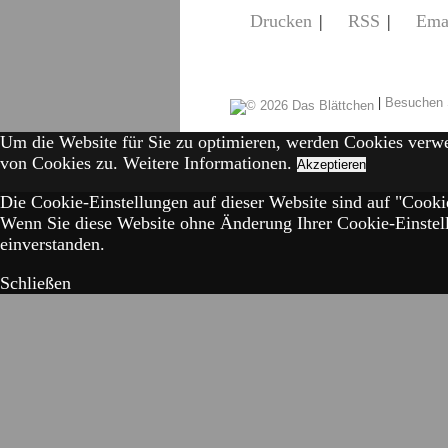
Drucken
|
RSS
|
Ema
|
Besuchen 
Um die Website für Sie zu optimieren, werden Cookies verw
von Cookies zu.
Weitere Informationen.
Akzeptieren
Die Cookie-Einstellungen auf dieser Website sind auf "Cookie
Wenn Sie diese Website ohne Änderung Ihrer Cookie-Einstell
einverstanden.
Schließen