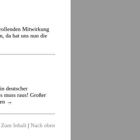
lwollenden Mitwirkung
n, da hat uns nun die
n deutscher
es muss raus! Großer
sen
→
Zum Inhalt
|
Nach oben