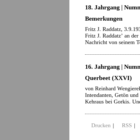
18. Jahrgang | Numm
Bemerkungen
Fritz J. Raddatz, 3.9.1
Fritz J. Raddatzʼ an de
Nachricht von seinem T
16. Jahrgang | Numm
Querbeet (XXVI)
von Reinhard Wengierek
Intendanten, Getön und 
Kehraus bei Gorkis. Und
Drucken
|
RSS
|