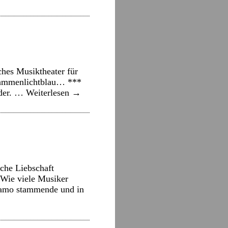
hes Musiktheater für
flammenlichtblau… ***
nder. …
Weiterlesen
→
che Liebschaft
Wie viele Musiker
rgamo stammende und in