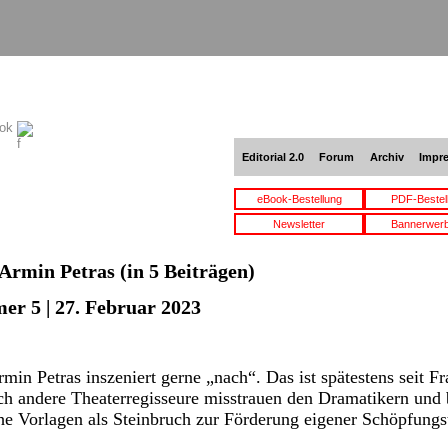
ook
Editorial 2.0
Forum
Archiv
Impr
eBook-Bestellung
PDF-Bestel
Newsletter
Bannerwer
Armin Petras
(in 5 Beiträgen)
er 5 | 27. Februar 2023
in Petras inszeniert gerne „nach“. Das ist spätestens seit F
uch andere Theaterregisseure misstrauen den Dramatikern und 
che Vorlagen als Steinbruch zur Förderung eigener Schöpfungst
→