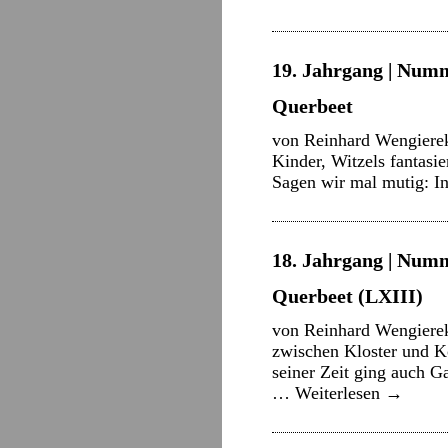
19. Jahrgang | Numm
Querbeet
von Reinhard Wengierek
Kinder, Witzels fantas
Sagen wir mal mutig: In
18. Jahrgang | Numm
Querbeet (LXIII)
von Reinhard Wengierek
zwischen Kloster und K
seiner Zeit ging auch 
…
Weiterlesen
→