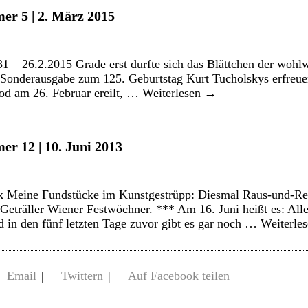
er 5 | 2. März 2015
931 – 26.2.2015 Grade erst durfte sich das Blättchen der woh
r Sonderausgabe zum 125. Geburtstag Kurt Tucholskys erfreue
od am 26. Februar ereilt, …
Weiterlesen
→
er 12 | 10. Juni 2013
 Meine Fundstücke im Kunstgestrüpp: Diesmal Raus-und-Rei
Geträller Wiener Festwöchner. *** Am 16. Juni heißt es: All
 in den fünf letzten Tage zuvor gibt es gar noch …
Weiterle
Email
|
Twittern
|
Auf Facebook teilen