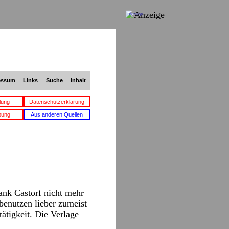
Anzeige
essum
Links
Suche
Inhalt
lung
Datenschutzerklärung
bung
Aus anderen Quellen
rank Castorf nicht mehr
benutzen lieber zumeist
ätigkeit. Die Verlage