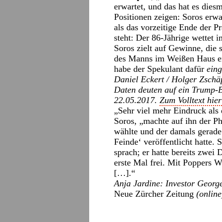
erwartet, und das hat es dies
Positionen zeigen: Soros erwa
als das vorzeitige Ende der 
steht: Der 86-Jährige wettet 
Soros zielt auf Gewinne, die 
des Manns im Weißen Haus er
habe der Spekulant dafür
eing
Daniel Eckert / Holger Zschäp
Daten deuten auf ein Trump-
22.05.2017.
Zum Volltext hier
„Sehr viel mehr Eindruck al
Soros, „machte auf ihn der Ph
wählte und der damals gerade
Feinde‘ veröffentlicht hatte.
sprach; er hatte bereits zwei 
erste Mal frei. Mit Poppers W
[…].“
Anja Jardine: Investor George
Neue Zürcher Zeitung
(online