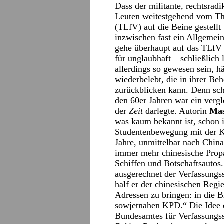
Dass der militante, rechtsrad
Leuten weitestgehend vom Th
(TLfV) auf die Beine gestellt 
inzwischen fast ein Allgemei
gehe überhaupt auf das TLfV 
für unglaubhaft – schließlich 
allerdings so gewesen sein, h
wiederbelebt, die in ihrer Be
zurückblicken kann. Denn sc
den 60er Jahren war ein vergl
der
Zeit
darlegte. Autorin
Mas
was kaum bekannt ist, schon 
Studentenbewegung mit der Kul
Jahre, unmittelbar nach Chin
immer mehr chinesische Propa
Schiffen und Botschaftsautos
ausgerechnet der Verfassungss
half er der chinesischen Regi
Adressen zu bringen: in die B
sowjetnahen KPD.“ Die Idee
Bundesamtes für Verfassungss