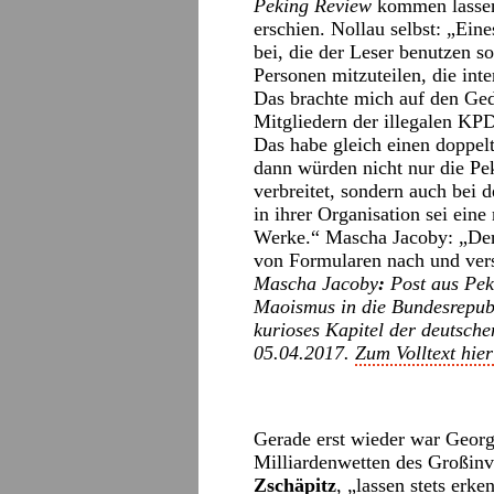
Peking Review
kommen lassen,
erschien. Nollau selbst: „Ei
bei, die der Leser benutzen s
Personen mitzuteilen, die inte
Das brachte mich auf den Ged
Mitgliedern der illegalen KP
Das habe gleich einen doppel
dann würden nicht nur die Pe
verbreitet, sondern auch bei
in ihrer Organisation sei ein
Werke.“ Mascha Jacoby: „Der
von Formularen nach und ver
Mascha Jacoby
:
Post aus Pek
Maoismus in die Bundesrepubl
kurioses Kapitel der deutsch
05.04.2017.
Zum Volltext hier
Gerade erst wieder war Georg
Milliardenwetten des Großinv
Zschäpitz
, „lassen stets erk