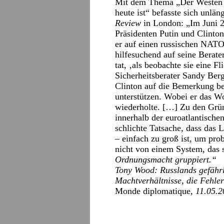
Mit dem Thema „Der Westen 
heute ist“ befasste sich unlän
Review
in London: „Im Juni 2
Präsidenten Putin und Clinton
er auf einen russischen NATO-
hilfesuchend auf seine Berat
tat, ‚als beobachte sie eine F
Sicherheitsberater Sandy Berg
Clinton auf die Bemerkung bes
unterstützen. Wobei er das Wo
wiederholte. […] Zu den Grü
innerhalb der euroatlantische
schlichte Tatsache, dass das
– einfach zu groß ist, um pro
nicht von einem System, das 
Ordnungsmacht gruppiert.“
Tony Wood: Russlands gefähr
Machtverhältnisse, die Fehle
Monde diplomatique
, 11.05.2