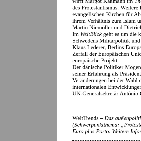
wirft Margot Käßmann im
Th
des Protestantismus. Weitere 
evangelischen Kirchen für Ab
ihrem Verhältnis zum Islam u
Martin Niemöller und Dietric
Im
WeltBlick
geht es um die k
Schwedens Militärpolitik und 
Klaus Lederer, Berlins Europ
Zerfall der Europäischen Unio
europäische Projekt.
Der dänische Politiker Mogen
seiner Erfahrung als Präside
Veränderungen bei der Wahl d
internationalen Entwicklungen 
UN-Generalsekretär António G
WeltTrends –
Das außenpoliti
(Schwerpunktthema: „Protesta
Euro plus Porto. Weitere Inf