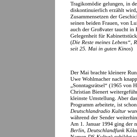
Tragikomödie gelungen, in de
diskontinuierlich erzählt wir
Zusammensetzen der Geschich
seinen beiden Frauen, von Lu
auch der Großvater taucht in 
Gelegenheit für Kabinettstück
(
Die Reste meines Lebens“, R
seit 25. Mai in guten Kinos
)
Der Mai brachte kleinere Run
Uwe Wohlmacher nach knapp f
„Sonntagsrätsel“ (1965 von 
Christian Bienert weitergefüh
kleinste Umstellung. Aber da
Programm arbeitete, ist sch
Deutschlandradio Kultur
wur
während der Sender weiterhi
Am 1. Januar 1994 ging der n
Berlin
,
Deutschlandfunk
Köln
Namen
DS-Kultur
) gebildet