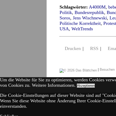
Schlagwörter:
A4000M
,
beb
Politik
,
Bundesrepublik
,
Bund
Soros
,
Jens Wischnewski
,
Le
Politische Korrektheit
,
Protes
USA
,
WeltTrends
Drucken
|
RSS
|
Ema
|
Besuchen 
Um die Website für Sie zu optimieren, werden Cookies verw
von Cookies zu.
Weitere Informationen.
Akzeptieren
Die Cookie-Einstellungen auf dieser Website sind auf "Cookie
Wenn Sie diese Website ohne Änderung Ihrer Cookie-Einstell
einverstanden.