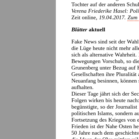
Tochter auf der anderen Schul
Verena Friederike Hasel: Polit
Zeit online
, 19.04.2017.
Zum V
Blätter
aktuell
Fake News sind seit der Wahl
die Lüge heute nicht mehr alle
sich als alternative Wahrheit.
Bewegungen Vorschub, so die 
Grunenberg unter Bezug auf 
Gesellschaften ihre Pluralitä
Neuanfang besinnen, können si
aufhalten.
Dieser Tage jährt sich der Se
Folgen wirken bis heute nach
begünstigte, so der Journalis
politischen Islams, sondern au
Fortsetzung des Krieges von e
Frieden ist der Nahe Osten heu
50 Jahre nach dem geschichtst