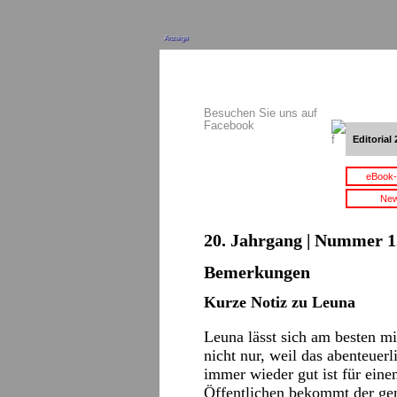
Anzeige
Besuchen Sie uns auf
Facebook
Editorial 
eBook-
New
20. Jahrgang | Nummer 12
Bemerkungen
Kurze Notiz zu Leuna
Leuna lässt sich am besten mi
nicht nur, weil das abenteuerl
immer wieder gut ist für ein
Öffentlichen bekommt der gen