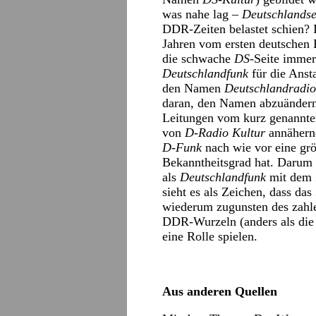
was nahe lag –
Deutschlands
DDR-Zeiten belastet schien?
Jahren vom ersten deutschen 
die schwache
DS
-Seite immer
Deutschlandfunk
für die Anst
den Namen
Deutschlandradio
daran, den Namen abzuändern
Leitungen vom kurz genannt
von
D-Radio Kultur
annähernd
D-Funk
nach wie vor eine grö
Bekanntheitsgrad hat. Darum 
als
Deutschlandfunk
mit dem 
sieht es als Zeichen, dass 
wiederum zugunsten des zahlen
DDR-Wurzeln (anders als di
eine Rolle spielen.
Aus anderen Quellen