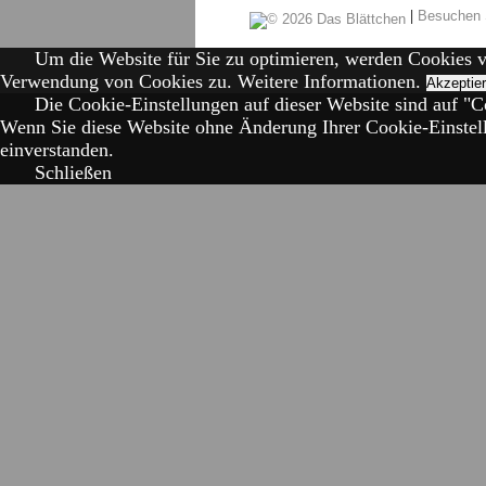
|
Besuchen 
Um die Website für Sie zu optimieren, werden Cookies 
Verwendung von Cookies zu.
Weitere Informationen.
Akzeptie
Die Cookie-Einstellungen auf dieser Website sind auf "Co
Wenn Sie diese Website ohne Änderung Ihrer Cookie-Einstell
einverstanden.
Schließen