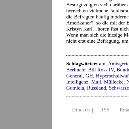
Besorgt zeigten sich darüber 
herrschten vielmehr Fatalis
die Befragten häufig moderne
Amerikaner“, so die mit der B
Kristyn Karl, „hören fast nic
Wenn man sich die hiesige Med
nicht erst eine Befragung, u
Schlagwörter:
am
,
Amtsgeric
Berlinale
,
Bill Ross IV
,
Bund
General
,
GH
,
Hyperschallwaf
Intelligenz
,
Mali
,
Müllecke
,
N
Gumiela
,
Russland
,
Schwarze
Drucken
|
RSS
|
Ema