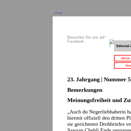
Anzeige
Besuchen Sie uns auf
Facebook
Editorial 
eBook-
New
23. Jahrgang | Nummer 5 
Bemerkungen
Meinungsfreiheit und Zu
„Auch du Negerliebhaberin has
hiermit offiziell den dritten
sie gerichteten Drohbriefes ve
Sawsan Chebli Ende vergangen