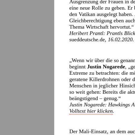
Ausgrenzung der Frauen in de
eine neue Rolle zu geben. Er 
den Vatikan ausgelegt haben. 
Gleichberechtigung eben auch 
Thema Wirtschaft hervortut.“
Heribert Prantl: Prantls Blic
sueddeutsche.de
, 16.02.2020
„Wenn wir über die so genannt
beginnt
Justin Nogarede
, „g
Extreme zu betrachten: die m
geratene Killerdrohnen oder d
Menschen in jeglicher Hinsich
so weit gehen: Bereits die ak
beängstigend – genug.“
Justin Nogarede: Hawkings 
Volltext hier klicken
.
Der Mali-Einsatz, an dem auch