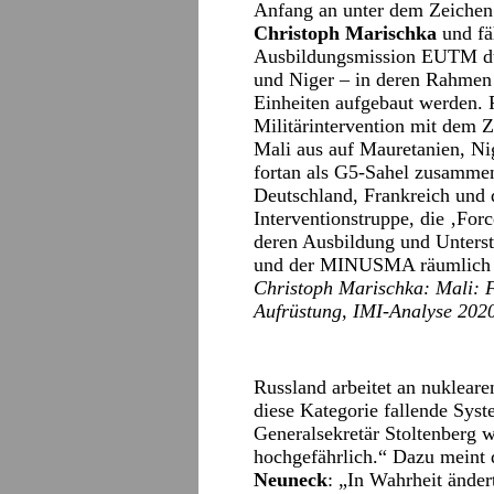
Anfang an unter dem Zeichen
Christoph Marischka
und fäh
Ausbildungsmission EUTM dur
und Niger – in deren Rahmen 
Einheiten aufgebaut werden. 
Militärintervention mit dem 
Mali aus auf Mauretanien, Ni
fortan als G5-Sahel zusammen
Deutschland, Frankreich und 
Interventionstruppe, die ‚For
deren Ausbildung und Unter
und der MINUSMA räumlich wi
Christoph Marischka: Mali: F
Aufrüstung, IMI-Analyse 202
Russland arbeitet an nukleare
diese Kategorie fallende Sys
Generalsekretär Stoltenberg 
hochgefährlich.“ Dazu meint 
Neuneck
: „In Wahrheit änder