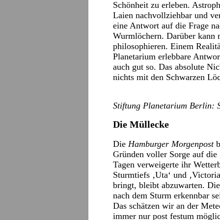
Schönheit zu erleben. Astroph
Laien nachvollziehbar und ver
eine Antwort auf die Frage na
Wurmlöchern. Darüber kann 
philosophieren. Einem Realitä
Planetarium erlebbare Antwort
auch gut so. Das absolute Nic
nichts mit den Schwarzen Lö
Stiftung Planetarium Berlin: 
Die Müllecke
Die
Hamburger Morgenpost
b
Gründen voller Sorge auf die
Tagen verweigerte ihr Wetterb
Sturmtiefs ‚Uta‘ und ‚Victoria
bringt, bleibt abzuwarten. Di
nach dem Sturm erkennbar se
Das schätzen wir an der Mete
immer nur post festum möglich