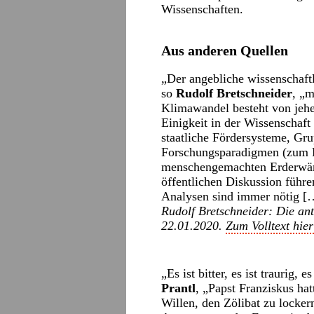
Wissenschaften.
Aus anderen Quellen
„Der angebliche wissenschaft
so
Rudolf Bretschneider
, „m
Klimawandel besteht von jehe
Einigkeit in der Wissenschaft
staatliche Fördersysteme, Gr
Forschungsparadigmen (zum B
menschengemachten Erderwär
öffentlichen Diskussion führ
Analysen sind immer nötig [
Rudolf Bretschneider: Die a
22.01.2020.
Zum Volltext hier
„Es ist bitter, es ist traurig
Prantl
, „Papst Franziskus hat
Willen, den Zölibat zu lockern