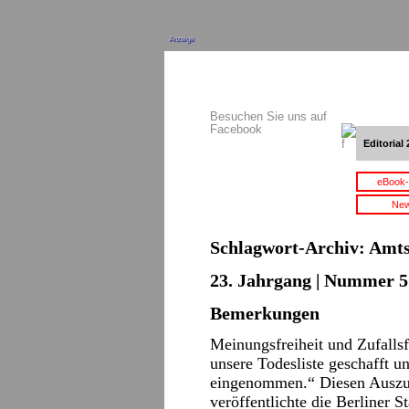
Anzeige
Besuchen Sie uns auf
Facebook
Editorial 
eBook-
New
Schlagwort-Archiv:
Amts
23. Jahrgang | Nummer 5 
Bemerkungen
Meinungsfreiheit und Zufalls
unsere Todesliste geschafft und
eingenommen.“ Diesen Auszug 
veröffentlichte die Berliner 