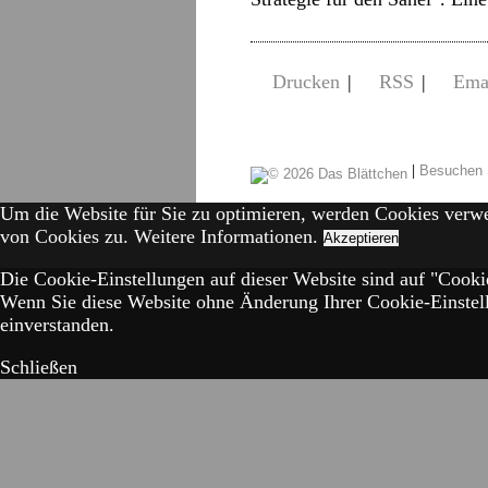
Drucken
|
RSS
|
Ema
|
Besuchen 
Um die Website für Sie zu optimieren, werden Cookies verw
von Cookies zu.
Weitere Informationen.
Akzeptieren
Die Cookie-Einstellungen auf dieser Website sind auf "Cookie
Wenn Sie diese Website ohne Änderung Ihrer Cookie-Einstell
einverstanden.
Schließen