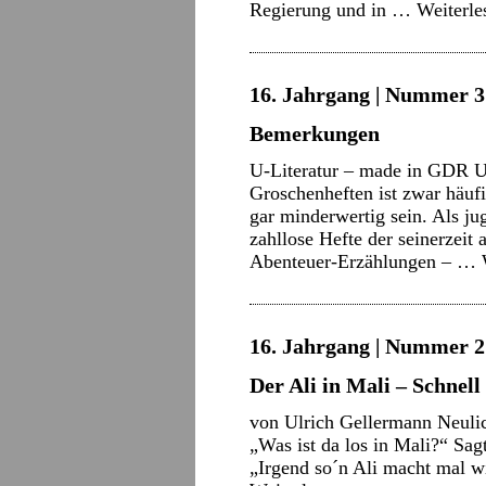
Regierung und in …
Weiterl
16. Jahrgang | Nummer 3 
Bemerkungen
U-Literatur – made in GDR Unt
Groschenheften ist zwar häufi
gar minderwertig sein. Als ju
zahllose Hefte der seinerzeit
Abenteuer-Erzählungen – …
16. Jahrgang | Nummer 2 
Der Ali in Mali – Schnel
von Ulrich Gellermann Neulic
„Was ist da los in Mali?“ Sag
„Irgend so´n Ali macht mal w