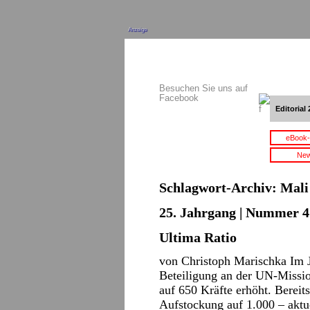
Anzeige
Besuchen Sie uns auf
Facebook
Editorial 
eBook-
New
Schlagwort-Archiv:
Mali
25. Jahrgang | Nummer 4 
Ultima Ratio
von Christoph Marischka Im 
Beteiligung an der UN-Miss
auf 650 Kräfte erhöht. Bereits
Aufstockung auf 1.000 – aktu