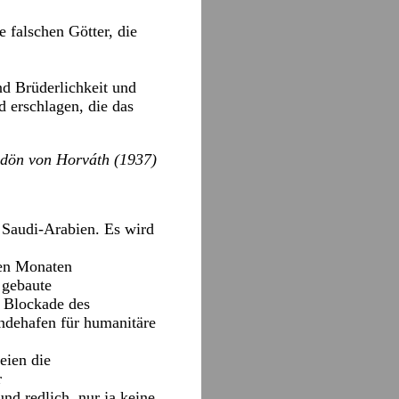
 falschen Götter, die
nd Brüderlichkeit und
 erschlagen, die das
dön von Horváth (1937)
 Saudi-Arabien. Es wird
gen Monaten
 gebaute
r Blockade des
ndehafen für humanitäre
eien die
r
d redlich, nur ja keine