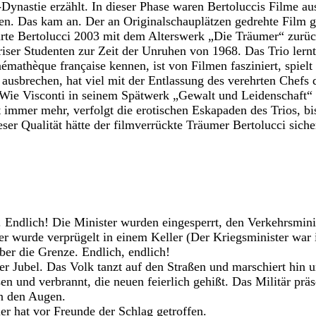
ynastie erzählt. In dieser Phase waren Bertoluccis Filme au
n. Das kam an. Der an Originalschauplätzen gedrehte Film 
te Bertolucci 2003 mit dem Alterswerk „Die Träumer“ zurück
riser Studenten zur Zeit der Unruhen von 1968. Das Trio lernt
émathèque française kennen, ist von Filmen fasziniert, spielt
ausbrechen, hat viel mit der Entlassung des verehrten Chefs
 Wie Visconti in seinem Spätwerk „Gewalt und Leidenschaft“ 
 immer mehr, verfolgt die erotischen Eskapaden des Trios, b
er Qualität hätte der filmverrückte Träumer Bertolucci sicher
 Endlich! Die Minister wurden eingesperrt, den Verkehrsminis
er wurde verprügelt in einem Keller (Der Kriegsminister war
ber die Grenze. Endlich, endlich!
ger Jubel. Das Volk tanzt auf den Straßen und marschiert hin 
sen und verbrannt, die neuen feierlich gehißt. Das Militär prä
in den Augen.
er hat vor Freunde der Schlag getroffen.