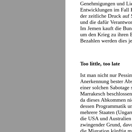
Genehmigungen und Lief
Entwicklungen im Fall K
der zeitliche Druck auf
und die dafür Verantwort
Im Jemen kauft die Bund
um den Krieg zu ihren 
Bezahlen werden dies je
Too little, too late
Ist man nicht nur Pessim
Anerkennung bester Absi
einer solchen Sabotage 
Marrakesch beschlossen 
da dieses Abkommen nich
dessen Programmatik und
mehrere Staaten (Ungarn
die USA und Australien 
zwingender Grund, davo
die Migration künftig mi