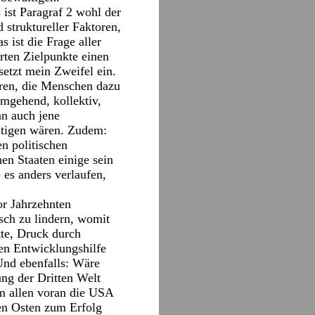
 ist Paragraf 2 wohl der
 struktureller Faktoren,
 ist die Frage aller
rten Zielpunkte einen
etzt mein Zweifel ein.
oren, die Menschen dazu
umgehend, kollektiv,
nn auch jene
eitigen wären. Zudem:
n politischen
en Staaten einige sein
 es anders verlaufen,
or Jahrzehnten
sch zu lindern, womit
tte, Druck durch
en Entwicklungshilfe
Und ebenfalls: Wäre
ng der Dritten Welt
em allen voran die USA
en Osten zum Erfolg