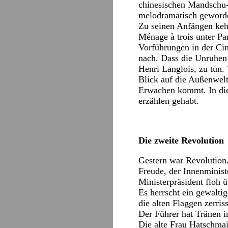
chinesischen Mandschu-D
melodramatisch geworde
Zu seinen Anfängen kehr
Ménage à trois unter Pa
Vorführungen in der Cin
nach. Dass die Unruhen 
Henri Langlois, zu tun.
Blick auf die Außenwelt
Erwachen kommt. In dies
erzählen gehabt.
Die zweite Revolution
Gestern war Revolution.
Freude, der Innenminist
Ministerpräsident floh ü
Es herrscht ein gewalti
die alten Flaggen zerris
Der Führer hat Tränen 
Die alte Frau Hatschmai