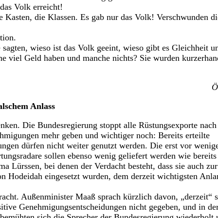
 das Volk erreicht!
Kasten, die Klassen. Es gab nur das Volk! Verschwunden die
tion.
sagten, wieso ist das Volk geeint, wieso gibt es Gleichheit u
he viel Geld haben und manche nichts? Sie wurden kurzerhand
Ö
falschem Anlass
nken. Die Bundesregierung stoppt alle Rüstungsexporte nach
hmigungen mehr geben und wichtiger noch: Bereits erteilte
ngen dürfen nicht weiter genutzt werden. Die erst vor weni
rtungsradare sollen ebenso wenig geliefert werden wie bereits
rma Lürssen, bei denen der Verdacht besteht, dass sie auch zu
on Hodeidah eingesetzt wurden, dem derzeit wichtigsten Anla
racht. Außenminister Maaß sprach kürzlich davon, „derzeit“ s
sitive Genehmigungsentscheidungen nicht gegeben, und in de
emühten sich die Sprecher der Bundesregierung wiederholt un