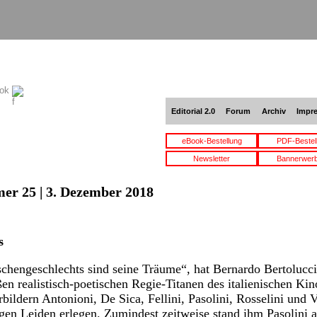
ook
Editorial 2.0
Forum
Archiv
Impr
eBook-Bestellung
PDF-Bestel
Newsletter
Bannerwer
er 25 | 3. Dezember 2018
s
hengeschlechts sind seine Träume“, hat Bernardo Bertolucci
ßen realistisch-poetischen Regie-Titanen des italienischen Kino
ildern Antonioni, De Sica, Fellini, Pasolini, Rosselini und V
gen Leiden erlegen. Zumindest zeitweise stand ihm Pasolini 