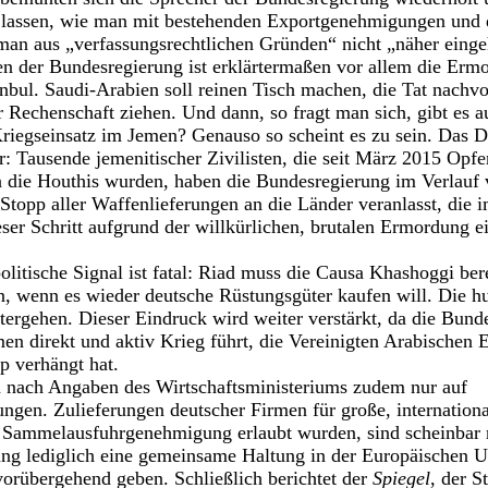
lassen, wie man mit bestehenden Exportgenehmigungen und 
an aus „verfassungsrechtlichen Gründen“ nicht „näher einge
n der Bundesregierung ist erklärtermaßen vor allem die Ermo
nbul. Saudi-Arabien soll reinen Tisch machen, die Tat nachvo
r Rechenschaft ziehen. Und dann, so fragt man sich, gibt es 
Kriegseinsatz im Jemen? Genauso so scheint es zu sein. Das 
ar: Tausende jemenitischer Zivilisten, die seit März 2015 Opf
 die Houthis wurden, haben die Bundesregierung im Verlauf 
 Stopp aller Waffenlieferungen an die Länder veranlasst, die 
eser Schritt aufgrund der willkürlichen, brutalen Ermordung e
litische Signal ist fatal: Riad muss die Causa Khashoggi bere
, wenn es wieder deutsche Rüstungsgüter kaufen will. Die h
ergehen. Dieser Eindruck wird weiter verstärkt, da die Bund
en direkt und aktiv Krieg führt, die Vereinigten Arabischen 
p verhängt hat.
ch nach Angaben des Wirtschaftsministeriums zudem nur auf
gen. Zulieferungen deutscher Firmen für große, internation
r Sammelausfuhrgenehmigung erlaubt wurden, sind scheinbar n
ung lediglich eine gemeinsame Haltung in der Europäischen U
orübergehend geben. Schließlich berichtet der
Spiegel
, der S