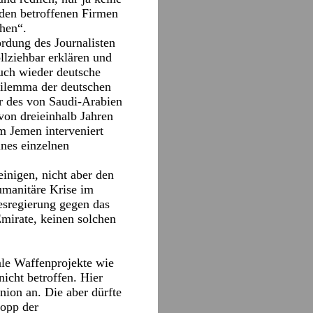
den betroffenen Firmen
hen“.
rdung des Journalisten
llziehbar erklären und
auch wieder deutsche
Dilemma der deutschen
er des von Saudi-Arabien
von dreieinhalb Jahren
im Jemen interveniert
ines einzelnen
inigen, nicht aber den
umanitäre Krise im
esregierung gegen das
Emirate, keinen solchen
ale Waffenprojekte wie
icht betroffen. Hier
nion an. Die aber dürfte
topp der