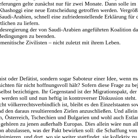
erungen gelte zunächst nur für zwei Monate. Dann solle im L
hashoggi eine neue Entscheidung getroffen werden. Vergrößer
 Saudi-Arabien, schnell eine zufriedenstellende Erklärung für
lichen zu liefern.
esregierung der von Saudi-Arabien angeführten Koalition dam
Bedingungen zu beenden.
menitische Zivilisten – nicht zuletzt mit ihrem Leben.
ist oder Defätist, sondern sogar Saboteur einer Idee, wenn ma
chten für nicht hoffnungsvoll hält? Sofern diese Frage zu be
selbst bezichtigen. Ihr Gegenstand ist der Migrationspakt, de
werden soll und nun heftig in kontroverser Diskussion steht.
t völkerrechtsverbindlich ist, bleibt es den Einzelstaaten so
 den daraus resultierenden Zielen anzuschließen. Und allein
, Österreich, Tschechien und Bulgarien und wohl auch Estlan
gehören zu jenen außerhalb Europas. Dies allein wäre nun all
n abzulassen, was der Pakt bewirken soll: die Schaffung vo
nimieren, und dort, wo sie weiter stattfindet, sie kollektiv zu