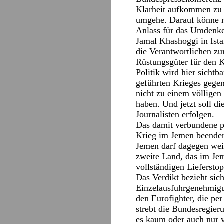
Klarheit aufkommen zu 
umgehe. Darauf könne m
Anlass für das Umdenke
Jamal Khashoggi in Ista
die Verantwortlichen zu
Rüstungsgüter für den 
Politik wird hier sichtb
geführten Krieges gegen
nicht zu einem völligen
haben. Und jetzt soll di
Journalisten erfolgen.
Das damit verbundene po
Krieg im Jemen beenden
Jemen darf dagegen weit
zweite Land, das im Jem
vollständigen Lieferstop
Das Verdikt bezieht si
Einzelausfuhrgenehmigun
den Eurofighter, die pe
strebt die Bundesregier
es kaum oder auch nur v