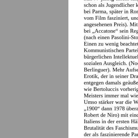
schon als Jugendlicher k
bei Parma, später in Ro
vom Film fasziniert, un
angesehenen Preis). Mit 
bei „Accatone“ sein Regi
(nach einen Pasolini-Sto
Einen zu wenig beachtet
Kommunistischen Partei 
bürgerlichen Intellektue
sozialen Ausgleich. (No
Berlinguer). Mehr Aufse
Erotik, der in seiner Dr
entgegen damals geäuße
wie Bertoluccis vorher
Meisters immer mal wie
Umso stärker war die W
„1900“ dann 1978 übera
Robert de Niro) mit eind
Italiens in der ersten H
Brutalität des Faschism
der als faszinierende P