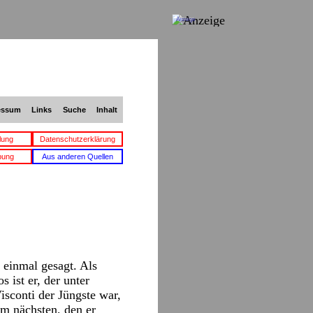
Anzeige
essum
Links
Suche
Inhalt
lung
Datenschutzerklärung
bung
Aus anderen Quellen
 einmal gesagt. Als
s ist er, der unter
isconti der Jüngste war,
am nächsten, den er