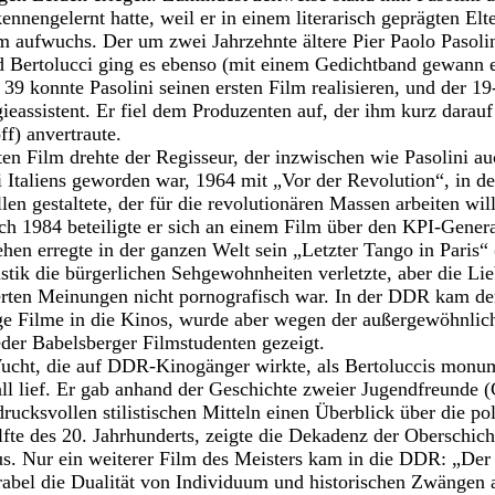
ennengelernt hatte, weil er in einem literarisch geprägten El
m aufwuchs. Der um zwei Jahrzehnte ältere Pier Paolo Pasolini
d Bertolucci ging es ebenso (mit einem Gedichtband gewann 
39 konnte Pasolini seinen ersten Film realisieren, und der 19
eassistent. Er fiel dem Produzenten auf, der ihm kurz darauf 
ff) anvertraute.
en Film drehte der Regisseur, der inzwischen wie Pasolini au
Italiens geworden war, 1964 mit „Vor der Revolution“, in d
llen gestaltete, der für die revolutionären Massen arbeiten wi
ch 1984 beteiligte er sich an einem Film über den KPI-Genera
hen erregte in der ganzen Welt sein „Letzter Tango in Paris“
astik die bürgerlichen Sehgewohnheiten verletzte, aber die Li
rten Meinungen nicht pornografisch war. In der DDR kam de
ige Filme in die Kinos, wurde aber wegen der außergewöhnlic
der Babelsberger Filmstudenten gezeigt.
ucht, die auf DDR-Kinogänger wirkte, als Bertoluccis monum
ll lief. Er gab anhand der Geschichte zweier Jugendfreunde 
rucksvollen stilistischen Mitteln einen Überblick über die po
älfte des 20. Jahrhunderts, zeigte die Dekadenz der Oberschich
us. Nur ein weiterer Film des Meisters kam in die DDR: „Der 
arabel die Dualität von Individuum und historischen Zwängen 