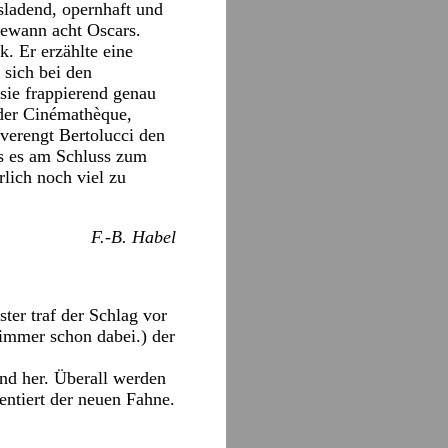
sladend, opernhaft und
gewann acht Oscars.
. Er erzählte eine
 sich bei den
 sie frappierend genau
 der Cinémathèque,
verengt Bertolucci den
is es am Schluss zum
lich noch viel zu
F.-B. Habel
ter traf der Schlag vor
 immer schon dabei.) der
und her. Überall werden
sentiert der neuen Fahne.