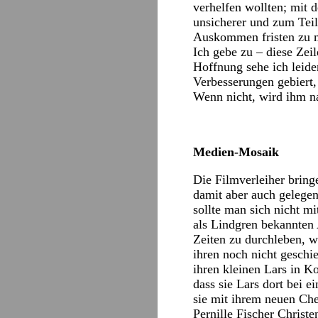
verhelfen wollten; mit 
unsicherer und zum Teil
Auskommen fristen zu m
Ich gebe zu – diese Ze
Hoffnung sehe ich leider
Verbesserungen gebiert, 
Wenn nicht, wird ihm na
Medien-Mosaik
Die Filmverleiher bring
damit aber auch gelegen
sollte man sich nicht mi
als Lindgren bekannten 
Zeiten zu durchleben, we
ihren noch nicht geschi
ihren kleinen Lars in K
dass sie Lars dort bei e
sie mit ihrem neuen Che
Pernille Fischer Christe