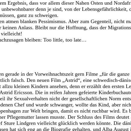
dem Ergebnis, dass vor allem dieser Nahen Osten und Nordafr
 unbewohnbarer denn je sind, von der Lebensgefährlichkeit, d
üssen, ganz zu schweigen.
ilen atmen blanken Pessimismus. Aber zum Gegenteil, nicht m
 keinen Anlass. Bleibt nur die Hoffnung, dass der Migrationsp
vielleicht!
chzusagen bleiben: Too little, too late…
en gerade in der Vorweihnachtszeit gern Filme „für die ganze 
tlich falsch. Den neuen Film „Astrid“, eine schwedisch-däni
t allzu kleinen Kindern ansehen, denn er erzählt den ersten L
Astrid Ericsson. Die in reifen Jahren gefeierte Kinderbuchaut
il ihr Sexualverhalten nicht der gesellschaftlichen Norm ents
edenen Chef und wurde schwanger, wollte das Kind, aber nich
openhagen zur Welt bringen, damit es nicht ruchbar wird. Es b
iner Pflegemutter lassen musste. Der Schluss des Films deutet 
f Sture Lindgren vielleicht glücklich werden könnte. Die dän
nsen hat sich eng an die Biografie gehalten, und Alba August 