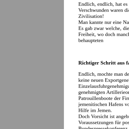
Endlich, endlich, hat es
Verschwunden waren die 
Zivilisation!
Man kannte nur eine Na
Es gab zwar welche, die 
Freiheit, wo doch manc
behaupteten
Richtiger Schritt aus 
Endlich, mochte man de
keine neuen Exportgene
Einzelausfuhrgenehmigu
genehmigten Artillerieo
Patrouillenboote der Fi
jemenitischen Hafens v
Hilfe im Jemen.
Doch Vorsicht ist angeb
Voraussetzungen für po
Bundespressekonferenz b