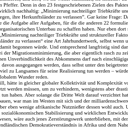
m Pfeffer. Denn in den 23 festgeschriebenen Zielen des Paktes
 wirklich nachhaltig: „Minimierung nachteiliger Triebkräfte und
en, ihre Herkunftsländer zu verlassen”. Gar keine Frage: Das
 die Aufgabe aller Aufgaben, für die die anderen 22 formulie
ganisatorischen Unterbau zu schaffen haben. Nur eben dort s
„Minimierung nachteiliger Triebkräfte und struktureller Fakt
länder zu verlassen“ eine Art Jahrhundertwerk, selbst wenn 
damit begonnen würde. Und entsprechend langfristig sind da
i der Migrationsminimierung, die aber eigentlich rasch zu z
chen Unverbindlichkeit des Abkommens darf nach einschlägige
 davon ausgegangen werden, dass selbst unter den beigetreten
viel zu Langsames für seine Realisierung tun werden – würde
globalem Wunder reden.
ll, hätte in gleicher globaler Kollektivität und Komplexität v
zt werden müssen, um zu verhindern, wenigstens aber drasti
 tun haben. Aber solange die Dritte Welt darauf verzichtet ha
auen, war man im Westen mit sich und der milliardenschwer
 aber eben wenige afrikanische Nutznießer dessen wohl auch. 
 sozialökonomischen Stabilisierung und wirklichen Entwicklu
gewesen, wäre auch jenes Zerstörungswerk unterblieben, mit d
bendländischen Demokratieverständnis in Afrika und dem Nah