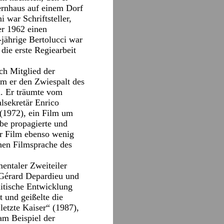
ternhaus auf einem Dorf
 war Schriftsteller,
er 1962 einen
-jährige Bertolucci war
die erste Regiearbeit
ch Mitglied der
em er den Zwiespalt des
ll. Er träumte vom
lsekretär Enrico
 (1972), ein Film um
ebe propagierte und
r Film ebenso wenig
hen Filmsprache des
entaler Zweiteiler
(Gérard Depardieu und
litische Entwicklung
t und geißelte die
letzte Kaiser“ (1987),
am Beispiel der