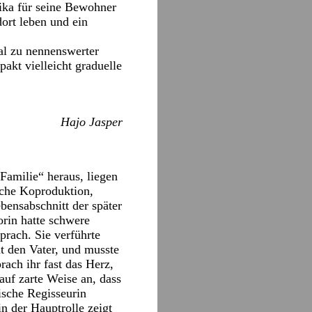
ika für seine Bewohner
ort leben und ein
al zu nennenswerter
akt vielleicht graduelle
Hajo Jasper
Familie“ heraus, liegen
sche Koproduktion,
ebensabschnitt der später
orin hatte schwere
prach. Sie verführte
t den Vater, und musste
rach ihr fast das Herz,
auf zarte Weise an, dass
ische Regisseurin
in der Hauptrolle zeigt