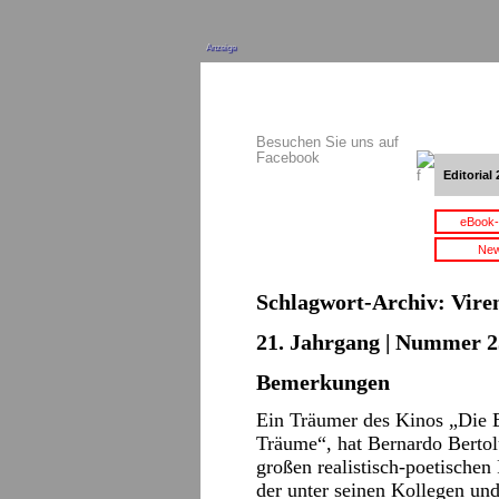
Anzeige
Besuchen Sie uns auf
Facebook
Editorial 
eBook-
New
Schlagwort-Archiv:
Vire
21. Jahrgang | Nummer 2
Bemerkungen
Ein Träumer des Kinos „Die E
Träume“, hat Bernardo Bertolu
großen realistisch-poetischen 
der unter seinen Kollegen und