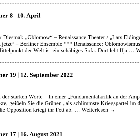
r 8 | 10. April
 Diesmal: „Oblomow“ – Renaissance Theater / „Lars Eidinger
jetzt“ – Berliner Ensemble *** Renaissance: Oblomowismus
telpunkt der Welt ist ein schäbiges Sofa. Dort lebt Ilja …
W
er 19 | 12. September 2022
der starken Worte – In einer „Fundamentalkritik an der Ampe
kte, geißeln Sie die Grünen „als schlimmste Kriegspartei im
die Opposition kriegt ihr Fett ab. …
Weiterlesen
→
er 17 | 16. August 2021