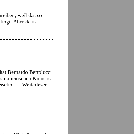
reiben, weil das so
ingt. Aber da ist
hat Bernardo Bertolucci
s italienischen Kinos ist
Rosselini …
Weiterlesen