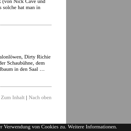
ck (von Nick Cave und
s solche hat man in
alonlöwen, Dirty Richie
 der Schaubühne, dem
pelbaum in den Saal …
Zum Inhalt
|
Nach oben
der Verwendung von Cookies zu.
Weitere Informationen.