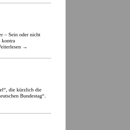
 – Sein oder nicht
 kontra
eiterlesen
→
l“, die kürzlich die
 deutschen Bundestag“.