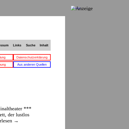
Anzeige
essum
Links
Suche
Inhalt
lung
Datenschutzerklärung
bung
Aus anderen Quellen
naltheater ***
t, der lustlos
rlesen
→