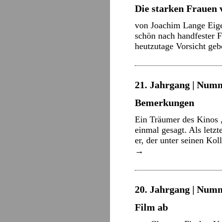
Die starken Frauen 
von Joachim Lange Eige
schön nach handfester F
heutzutage Vorsicht geb
21. Jahrgang | Numm
Bemerkungen
Ein Träumer des Kinos 
einmal gesagt. Als letzt
er, der unter seinen Ko
→
20. Jahrgang | Numm
Film ab