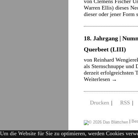
von Clemens Fischer Um 
Warren Ellis) dieses Neo
dieser oder jener Form
18. Jahrgang | Numm
Querbeet (LIII)
von Reinhard Wengierek
als Sternschnuppe und
derzeit erfolgreichsten
Weiterlesen
→
Drucken
|
RSS
|
|
Bes
Um die Website für Sie zu optimieren, werden Cookies verw