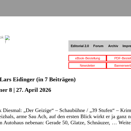
ook
Editorial 2.0
Forum
Archiv
Impr
eBook-Bestellung
PDF-Bestel
Newsletter
Bannerwer
Lars Eidinger
(in 7 Beiträgen)
r 8 | 27. April 2026
 Diesmal: „Der Geizige“ – Schaubühne / „39 Stufen“ – Krimi
hals, arme Sau Ach, auf den ersten Blick wirkt er ja ganz net
m Autohaus nebenan: Gerade 50, Glatze, Schnäuzer, …
Weite