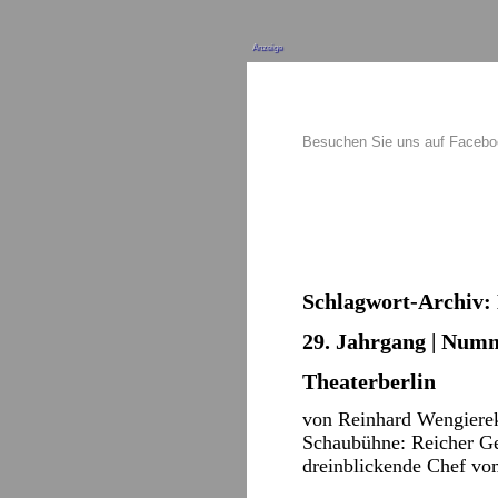
Anzeige
Besuchen Sie uns auf Faceb
Schlagwort-Archiv:
29. Jahrgang | Numme
Theaterberlin
von Reinhard Wengierek
Schaubühne: Reicher Geiz
dreinblickende Chef vo