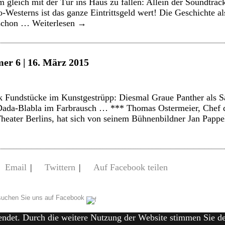
gleich mit der Tür ins Haus zu fallen: Allein der Soundtra
-Westerns ist das ganze Eintrittsgeld wert! Die Geschichte al
 schon …
Weiterlesen
→
er 6 | 16. März 2015
 Fundstücke im Kunstgestrüpp: Diesmal Graue Panther als S
 Dada-Blabla im Farbrausch … *** Thomas Ostermeier, Chef
 Theater Berlins, hat sich von seinem Bühnenbildner Jan Pap
Email
|
Twittern
|
Auf Facebook teilen
uchen Sie uns auf Facebook
endet. Durch die weitere Nutzung der Website stimmen Sie 