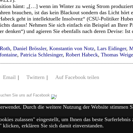
 WELT
).
sition hämt: „[…] wenn im Winter zu wenig Strom produzier
en brauchen, ist das kein Blackout sondern das Licht hört e
Habeck geht in intellektuelle Insolvenz“ (CSU-Politiker Huber
chts daraus! Nehmen Sie sich einfach ein Beispiel an Ihrer P
r denken“) und agieren Sie ebenfalls nach deren Devise: Ist d
 Roth
,
Daniel Brössler
,
Konstantin von Notz
,
Lars Eidinger
,
M
fontaine
,
Patricia Schlesinger
,
Robert Habeck
,
Thomas Weige
Email
|
Twittern
|
Auf Facebook teilen
uchen Sie uns auf Facebook
verwendet. Durch die weitere Nutzung der Website stimmen 
ookies zulassen" eingestellt, um Ihnen das beste Surferlebn
klicken, erklären Sie sich damit einverstanden.