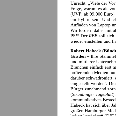
Unrecht. „Viele der Vor
Frage, warum es als vo
(UVP: ab 99.000 Euro) s
ein Hybrid sein. Und ic
Aufladen von Laptop u
Wir fordern daher mit 
PS!“ Der
RBB
soll sich
wieder einstellen und I
Robert Habeck (Bündn
Graden
– Ihre Stammel
und mittlerer Unternehm
Branchen einfach erst m
hofierenden Medien nun 
darüber schwadroniert, 
eingestellt werden‘. Di
Bürger zunehmend zorni
(
Straubinger Tageblatt
)
kommunikatives Besteck
Habeck hat sich über Ja
großen Hamburger Medien