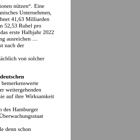
ionen nützen“. Eine
anisches Unternehmen,
hnet 41,63 Milliarden
n 52,53 Rubel pro
 das erste Halbjahr 2022
ung ausreichen …
st nach der
ächlich von solcher
 deutschen
e bemerkenswerte
mer weitergehenden
ie auf ihre Wirksamkeit
gen des Hamburger
 Überwachungsstaat
lle denn schon