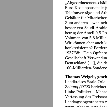
„Abgeordnetenentschädig
Euro Kostenpauschale (s
Telefonverträge und Arb
Gehälter für Mitarbeite
Zum anderen – wen nehm
besser erst Saudi-Arabi
betrug der Anteil 9,5 P
Volumen von 5,8 Milliar
Wir können aber auch k
konkretisierten? Forder
1937/38: „Dein Opfer sc
Gesellschaft Verwendung
Deutschland […], die d
100-Milliarden-Sonderv
Thomas Weigelt, gesch
Landkreises Saale-Orla 
Zeitung (OTZ)
berichtet
Linke-Politiker – Mensc
Verfassung des Freistaa
Landtagsabgeordneten zit
getan. Aber musste das 