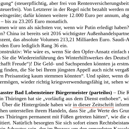
ung“ (steuerpflichtig, aber frei von Rentenversicherungsbeit
teuerfrei). Von Letzterer in der Regel nicht bezahlt werden 
eitsgeräte; dafür können weitere 12.000 Euro per annum, ab
r – bis zu 23.205 Euro monatlich.
en wir uns als nächsten vor, wenn wir Putin erledigt haben
en? China ist bereits seit 2016 wichtigster Außenhandelspartn
rozent, das absolute Volumen 213,21 Milliarden Euro. Saudi
den Euro lediglich Rang 36 ein.
onstruktiv: Wie wäre es, wenn Sie den Opfer-Ansatz einfach 
n Sie die Wiedereinführung des Winterhilfswerkes des Deutsc
hafft Freude“)! Die Geld- und Sachspenden könnten ja erstmal
 finden, die Sie bei Ihrem jüngsten Appell auch nicht vergaße
en Preisanstieg kaum stemmen könnten“. Und später, wenn d
ermögen, wieder richtig kriegsverwendungsfähig ist, sehen w
asster Bad Lobensteiner Bürgermeister (parteilos)
– Die R
in Thüringen hat sie „vorläufig aus dem Dienst enthoben“, w
. Über die Hintergründe haben wir
in dieser Zeitschrift
informi
hen unterstellen ihrem Handeln, dass Sie „die Werte des Gru
tes Thüringen permanent mit Füßen getreten hätten“, wie die
iert. Natürlich besorgten Sie sich sofort einen Rechtsbeistan
ein Advoctus sein, der im Prozess um den ermordeten Kassel