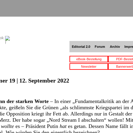
ook
Editorial 2.0
Forum
Archiv
Impr
eBook-Bestellung
PDF-Bestel
Newsletter
Bannerwer
er 19 | 12. September 2022
nn der starken Worte
– In einer „Fundamentalkritik an der A
te, geißeln Sie die Grünen „als schlimmste Kriegspartei im 
ie Opposition kriegt ihr Fett ab. Allerdings nur in Gestalt de
Merz. Der habe sogar „Nord Stream I abschalten“ wollen! Mit
z
wollte
es – Präsident Putin
hat
es getan. Dessen Name fällt i
al. Wie würden Sie den eigentlich bezeichnen?