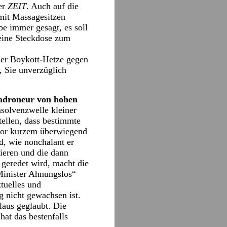
er
ZEIT
. Auch auf die
mit Massagesitzen
be immer gesagt, es soll
 eine Steckdose zum
der Boykott-Hetze gegen
n, Sie unverzüglich
wadroneur von hohen
solvenzwelle kleiner
tellen, dass bestimmte
 vor kurzem überwiegend
d, wie nonchalant er
tieren und die dann
geredet wird, macht die
inister Ahnungslos“
tuelles und
 nicht gewachsen ist.
laus geglaubt. Die
at das bestenfalls