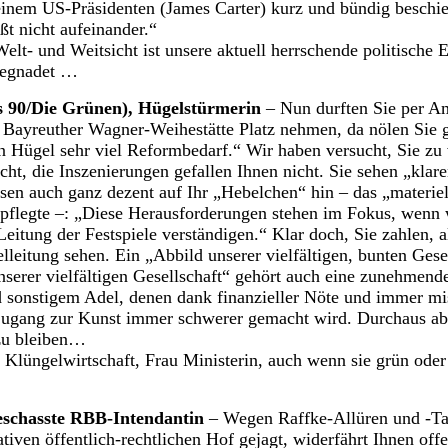
einem US-Präsidenten (James Carter) kurz und bündig beschi
eßt nicht aufeinander.“
elt- und Weitsicht ist unsere aktuell herrschende politische E
 begnadet …
s 90/Die Grünen), Hügelstürmerin
– Nun durften Sie per Am
r Bayreuther Wagner-Weihestätte Platz nehmen, da nölen Sie 
 Hügel sehr viel Reformbedarf.“ Wir haben versucht, Sie zu 
cht, die Inszenierungen gefallen Ihnen nicht. Sie sehen „klar
isen auch ganz dezent auf Ihr „Hebelchen“ hin – das „materie
 pflegte –: „Diese Herausforderungen stehen im Fokus, wenn 
Leitung der Festspiele verständigen.“ Klar doch, Sie zahlen, 
elleitung sehen. Ein „Abbild unserer vielfältigen, bunten Gese
unserer vielfältigen Gesellschaft“ gehört auch eine zunehme
 sonstigem Adel, denen dank finanzieller Nöte und immer mi
Zugang zur Kunst immer schwerer gemacht wird. Durchaus absi
 zu bleiben…
t Klüngelwirtschaft, Frau Ministerin, auch wenn sie grün ode
geschasste RBB-Intendantin
– Wegen Raffke-Allüren und -Ta
tiven öffentlich-rechtlichen Hof gejagt, widerfährt Ihnen off