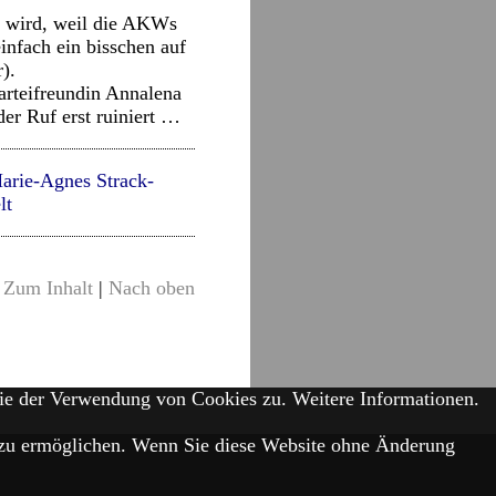
t wird, weil die AKWs
infach ein bisschen auf
).
arteifreundin Annalena
er Ruf erst ruiniert …
arie-Agnes Strack-
lt
Zum Inhalt
|
Nach oben
Sie der Verwendung von Cookies zu.
Weitere Informationen.
is zu ermöglichen. Wenn Sie diese Website ohne Änderung