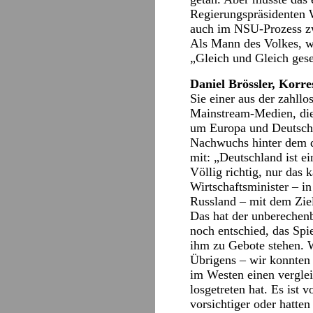
Regierungspräsidenten 
auch im NSU-Prozess zwa
Als Mann des Volkes, wi
„Gleich und Gleich gese
Daniel Brössler, Korr
Sie einer aus der zahll
Mainstream-Medien, die 
um Europa und Deutsch
Nachwuchs hinter dem do
mit: „Deutschland ist e
Völlig richtig, nur das
Wirtschaftsminister – i
Russland – mit dem Zie
Das hat der unberechenb
noch entschied, das Spi
ihm zu Gebote stehen. 
Übrigens – wir konnten
im Westen einen vergle
losgetreten hat. Es ist
vorsichtiger oder hatte