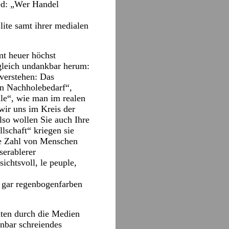
ed: „Wer Handel
lite samt ihrer medialen
t heuer höchst
gleich undankbar herum:
verstehen: Das
en Nachholebedarf“,
lle“, wie man im realen
wir uns im Kreis der
also wollen Sie auch Ihre
llschaft“ kriegen sie
nde Zahl von Menschen
serablerer
chtsvoll, le peuple,
r gar regenbogenfarben
ten durch die Medien
enbar schreiendes