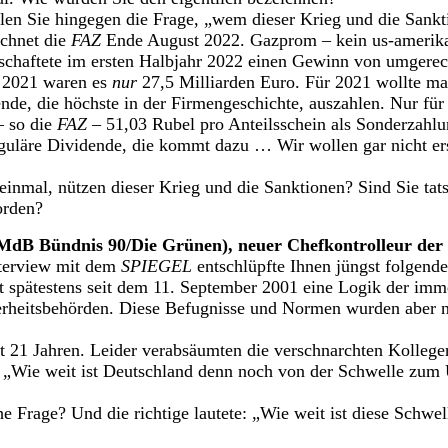
llen Sie hingegen die Frage, „wem dieser Krieg und die Sankt
echnet die
FAZ
Ende August 2022. Gazprom – kein us-amerik
tschaftete im ersten Halbjahr 2022 einen Gewinn von umgerec
 2021 waren es
nur
27,5 Milliarden Euro. Für 2021 wollte ma
ende, die höchste in der Firmengeschichte, auszahlen. Nur für
– so die
FAZ
– 51,03 Rubel pro Anteilsschein als Sonderzahl
guläre Dividende, die kommt dazu … Wir wollen gar nicht er
nmal, nützen dieser Krieg und die Sanktionen? Sind Sie tats
orden?
MdB Bündnis 90/Die Grünen), neuer Chefkontrolleur der
terview mit dem
SPIEGEL
entschlüpfte Ihnen jüngst folgend
t spätestens seit dem 11. September 2001 eine Logik der im
herheitsbehörden. Diese Befugnisse und Normen wurden aber n
it 21 Jahren. Leider verabsäumten die verschnarchten Kolle
„Wie weit ist Deutschland denn noch von der Schwelle zum
he Frage? Und die richtige lautete: „Wie weit ist diese Schwe