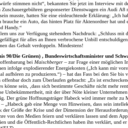
würfe stimmen nicht“, bekannten Sie jetzt im Interview mit d
n Zuschauergebühren gesponserter Dienstwagen ein Audi A8 
ein musste, hatten Sie eine einleuchtende Erklärung: „Ich ha
h brauche ein Auto, das hinten Platz für Aktenordner hat und
nd Handy.“
allem uns zur Verfügung stehendem Nachdruck: „Schluss mit 
 gefälligst für alles an Ihnen verbrochene Unbill entschuldige
hnen das Gehalt verdoppeln. Mindestens!
is 90/Die Grünen) , Bundeswirtschaftsminister und Sch
offenbarung bei
Maischberger
– zur Frage einer möglichen In
en infolge explodierender Energiekosten („Ich kann mir vors
al aufhören zu produzieren.“) – hat das Fass bei den Sie bis
offenbar doch zum Überlaufen gebracht: „Es ist erschrecken
es könne sein, ‚dass sich bestimmte Geschäfte nicht mehr ren
ese Unbekümmertheit, mit der über Nöte kleiner Unternehmen 
g. Der grüne Hoffnungsträger Habeck wird immer mehr zu M
. – „Habeck gab eine Menge von Hinweisen, dass sein intellek
 der Größe der Krise und der Dimension der Herausforderung
hre von den Medien feiern und verklären lassen und dem App
 und die Öffentlich-Rechtlichen haben ihn verklärt, und er h