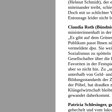
(Helmut Schmidt), der 
miteinander treibt, schi
Doch mit so schlichter W
Entourage leider nicht
Claudia Roth (Bündni
ministerinnenhaft in de
„Es gibt auf dem Grünen
Publikum passt Ihnen ni
vermeldete
dpa
. Sie we
Sozialismus zu spötteln
Gesellschafter über die 
Favoriten in der Festspi
aber so nicht hin. Zu „
unterhalb von Geld- und
Bildungsstandards der 
der Pöbel, hat draußen
Klüngelwirtschaft bleib
gewandet daherkommt.
Patricia Schlesinger, 
gehechelt und vom lukra