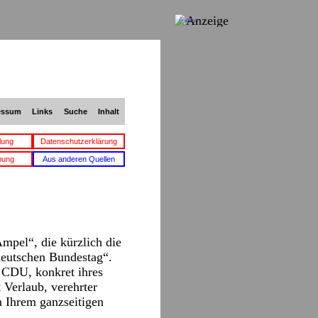
Anzeige
essum
Links
Suche
Inhalt
lung
Datenschutzerklärung
bung
Aus anderen Quellen
mpel“, die kürzlich die
deutschen Bundestag“.
r CDU, konkret ihres
 Verlaub, verehrter
n Ihrem ganzseitigen