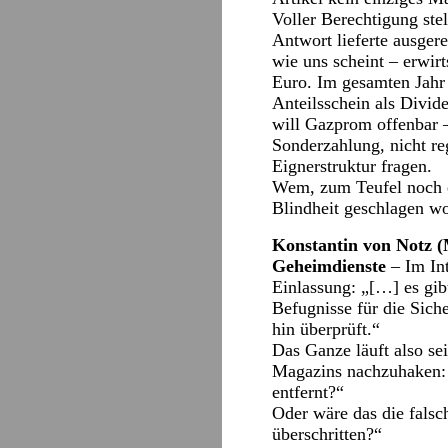
Voller Berechtigung ste
Antwort lieferte ausger
wie uns scheint – erwir
Euro. Im gesamten Jahr
Anteilsschein als Divid
will Gazprom offenbar 
Sonderzahlung, nicht re
Eignerstruktur fragen.
Wem, zum Teufel noch ei
Blindheit geschlagen w
Konstantin von Notz (
Geheimdienste
– Im In
Einlassung: „[…] es gib
Befugnisse für die Sic
hin überprüft.“
Das Ganze läuft also se
Magazins nachzuhaken: 
entfernt?“
Oder wäre das die falsc
überschritten?“