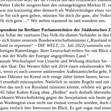
Walter Lübcke ausgerechnet den mitangeklagten Markus H. ve
r nur kurzzeitig aber dennoch als Wahlverteidiger eines ver
e Sie sich gern geben, müssten Sie doch die gute, alte Volks
llt sich gern …“ Wir stehen staunend da und wundern uns.
espondent im Berliner Parlamentsbüro der
Süddeutschen Z
osen Schar der rastlosen Das-Volk-für-dumm-Verkäufer in den 
sich hinter unserem Bundeswirtschaftsminister („Russland n
land zu erpressen“ –
DIE WELT
, 21. Juli 2022) sammeln wi
rtigen Rattenfänger. Ihrer Leserschaft teilten Sie mit Blick 
in mit der Waffe der Energie angegriffenes Land.“
 kausale Wechselspiel von Ursache und Wirkung drücken Sie –
n den Skat: Der Westen führt seit 2014 einen eskalierenden Wi
l, wenn es nach unserer amtierenden Außenamtschefin geht, 
are Diktator im Kreml sich einige Jahre bieten lassen, bevor
el ernsthaft mitzuspielen. Natürlich zu seinen Regeln und mit
Wen das noch vor Russland ruinieren könnte, erleben wir ger
 45 Jahre Kalten Krieg ohne „Heißen“ auch deshalb übersteh
ichbaren Wirtschaftskrieg gegen die Sowjetunion wie heute g
 von Washington zwar nicht nur einmal versucht worden, doch
n ganz einfach ihre Interessen im Blick. Es gab sogar mal ei