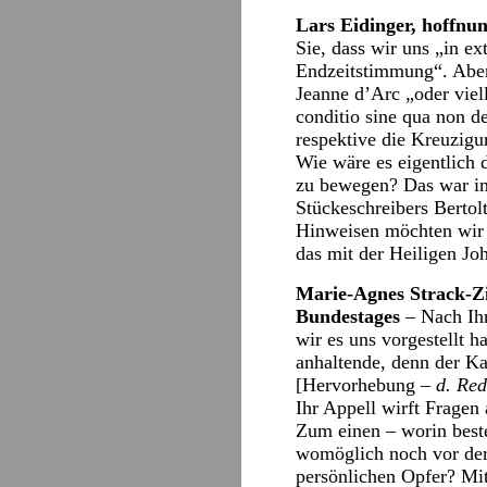
Lars Eidinger, hoffnun
Sie, dass wir uns „in e
Endzeitstimmung“. Aber 
Jeanne d’Arc „oder viell
conditio sine qua non d
respektive die Kreuzig
Wie wäre es eigentlich
zu bewegen? Das war im
Stückeschreibers Berto
Hinweisen möchten wir S
das mit der Heiligen Jo
Marie-Agnes Strack-Z
Bundestages
– Nach Ihr
wir es uns vorgestellt h
anhaltende, denn der Ka
[Hervorhebung –
d. Red
Ihr Appell wirft Fragen 
Zum einen – worin beste
womöglich noch vor der 
persönlichen Opfer? Mit