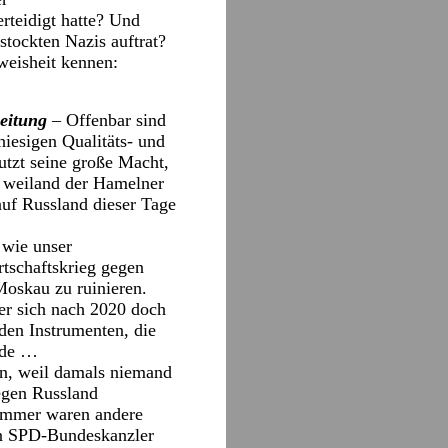
rteidigt hatte? Und
stockten Nazis auftrat?
weisheit kennen:
eitung
– Offenbar sind
hiesigen Qualitäts- und
utzt seine große Macht,
e weiland der Hamelner
auf Russland dieser Tage
 wie unser
rtschaftskrieg gegen
Moskau zu ruinieren.
 er sich nach 2020 doch
 den Instrumenten, die
ade …
en, weil damals niemand
egen Russland
 immer waren andere
nen SPD-Bundeskanzler