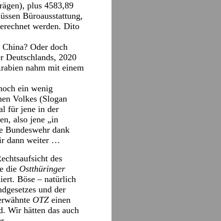
rägen), plus 4583,89
müssen Büroausstattung,
gerechnet werden. Dito
? China? Oder doch
er Deutschlands, 2020
-Arabien nahm mit einem
noch ein wenig
hen Volkes (Slogan
 für jene in der
n, also jene „in
ie Bundeswehr dank
ir dann weiter …
echtsaufsicht des
ie die
Ostthüringer
ert. Böse – natürlich
ndgesetzes und der
 erwähnte
OTZ
einen
d. Wir hätten das auch
er