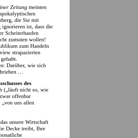
iner Zeitung
meinten
„apokalyptischen
berg, die Sie mit
ignorieren ist, dass die
er Scheiterhaufen
icht zumuten wollen!
 Publikum zum Handeln
view strapazierten
 gehabt.
n: Darüber, wie sich
schrieben …
schusses des
(„läuft nicht so, wie
 zwar offenbar
 „von uns allen
das unsere Wirtschaft
e Decke treibt, Ihre
monatliche