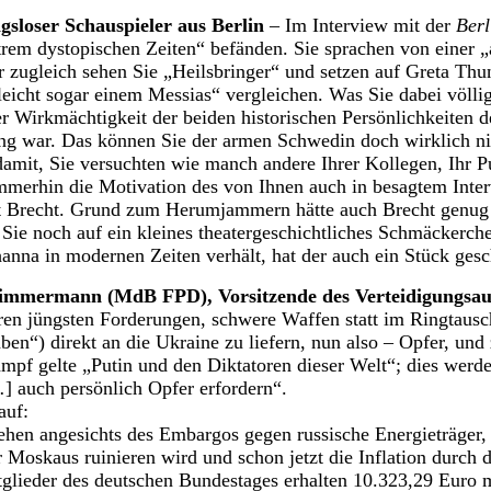
gsloser Schauspieler aus Berlin
– Im Interview mit der
Berl
xtrem dystopischen Zeiten“ befänden. Sie sprachen von einer 
zugleich sehen Sie „Heilsbringer“ und setzen auf Greta Thun
eicht sogar einem Messias“ vergleichen. Was Sie dabei völlig 
er Wirkmächtigkeit der beiden historischen Persönlichkeiten d
ung war. Das können Sie der armen Schwedin doch wirklich n
 damit, Sie versuchten wie manch andere Ihrer Kollegen, Ihr
merhin die Motivation des von Ihnen auch in besagtem Inter
lt Brecht. Grund zum Herumjammern hätte auch Brecht genug
ie noch auf ein kleines theatergeschichtliches Schmäckerche
hanna in modernen Zeiten verhält, hat der auch ein Stück ge
immermann (MdB FPD), Vorsitzende des Verteidigungsaus
en jüngsten Forderungen, schwere Waffen statt im Ringtausch 
aben“) direkt an die Ukraine zu liefern, nun also – Opfer, und
mpf gelte „Putin und den Diktatoren dieser Welt“; dies werde
.
] auch persönlich Opfer erfordern“.
auf:
hen angesichts des Embargos gegen russische Energieträger, 
Moskaus ruinieren wird und schon jetzt die Inflation durch di
glieder des deutschen Bundestages erhalten 10.323,29 Euro 