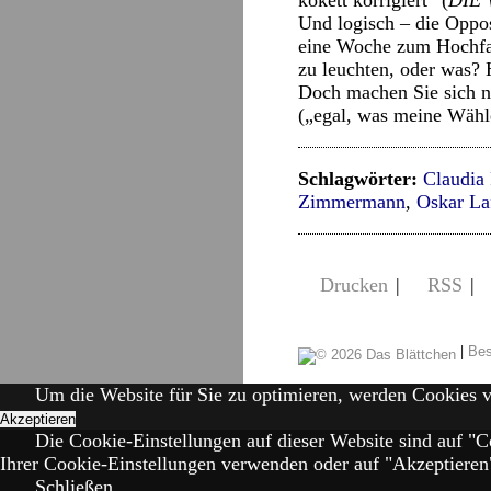
kokett korrigiert“ (
DIE
Und logisch – die Oppo
eine Woche zum Hochfahr
zu leuchten, oder was? 
Doch machen Sie sich ni
(„egal, was meine Wähle
Schlagwörter:
Claudia
Zimmermann
,
Oskar La
Drucken
|
RSS
|
|
Bes
Um die Website für Sie zu optimieren, werden Cookies 
Akzeptieren
Die Cookie-Einstellungen auf dieser Website sind auf "C
Ihrer Cookie-Einstellungen verwenden oder auf "Akzeptieren" 
Schließen