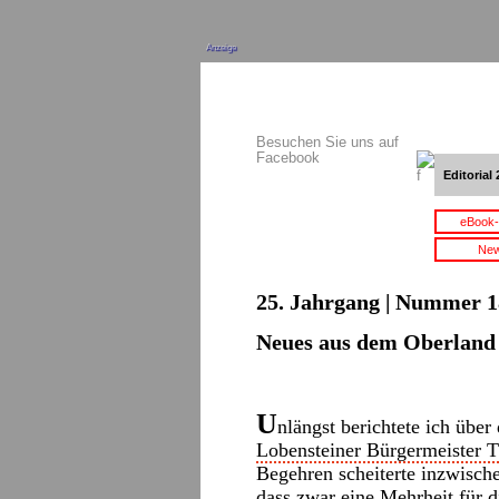
Anzeige
Besuchen Sie uns auf
Facebook
Editorial 
eBook-
New
25. Jahrgang | Nummer 18
Neues aus dem Oberland
U
nlängst berichtete ich üb
Lobensteiner Bürgermeister 
Begehren scheiterte inzwisch
dass zwar eine Mehrheit für 