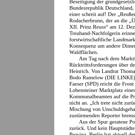
Beseitigung der grundgesetzli
Bundesrepublik Deutschland, 
einer schreit auf! Der „Reuß
Rodacherbrunn, der an die „
XII. Prinz Reuss“ am 12. De
Treuhand-Nachfolgerin erinnern
forstwirtschaftliche Landmark
Konsequenz um andere Dimens
Waldflächen.
Am Tag nach dem Marktfe
Rücktrittsforderungen über d
Heinrich. Von Landrat Thoma
Bodo Ramelow (DIE LINKE) b
Faeser (SPD) reicht die Fron
Lobensteiner Marktplatz eine
Kommunalbeamten auf die Press
nicht an. „Ich trete nicht zur
Mischung von Unschuldsgehab
zustürmenden Reporter brems
Aus der Spur geratene Pol
zurück. Und kein Hauptstädter
Provinz. Berlin hat aktuell d