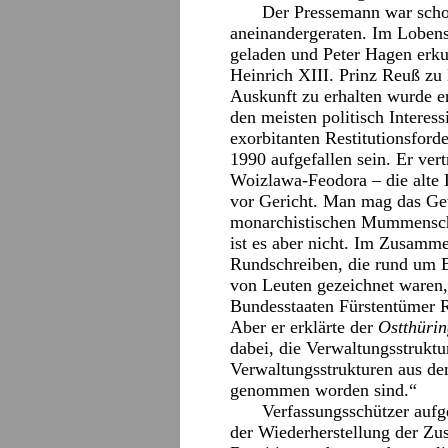
Der Pressemann war scho
aneinandergeraten. Im Loben
geladen und Peter Hagen erkun
Heinrich XIII. Prinz Reuß zu K
Auskunft zu erhalten wurde e
den meisten politisch Intere
exorbitanten Restitutionsfor
1990 aufgefallen sein. Er vert
Woizlawa-Feodora – die alte
vor Gericht. Man mag das Ge
monarchistischen Mummenscha
ist es aber nicht. Im Zusamm
Rundschreiben, die rund um B
von Leuten gezeichnet waren, 
Bundesstaaten Fürstentümer R
Aber er erklärte der
Ostthürin
dabei, die Verwaltungsstruktu
Verwaltungsstrukturen aus de
genommen worden sind.“
Verfassungsschützer aufg
der Wiederherstellung der Zus