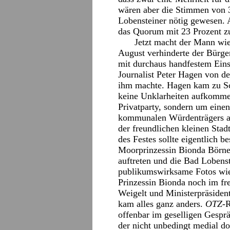
wären aber die Stimmen von 
Lobensteiner nötig gewesen. 
das Quorum mit 23 Prozent zu
Jetzt macht der Mann wie
August verhinderte der Bürge
mit durchaus handfestem Eins
Journalist Peter Hagen von d
ihm machte. Hagen kam zu S
keine Unklarheiten aufkommen
Privatparty, sondern um einen 
kommunalen Würdenträgers auf
der freundlichen kleinen Stad
des Festes sollte eigentlich b
Moorprinzessin Bionda Börner
auftreten und die Bad Lobenst
publikumswirksame Fotos wie
Prinzessin Bionda noch im fr
Weigelt und Ministerpräside
kam alles ganz anders.
OTZ
-
offenbar im geselligen Gespr
der nicht unbedingt medial d