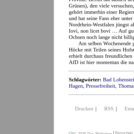
Grünen), den viele versuchen
gehört immerhin einer Regieru
und hat seine Fans eher unter
Nordrhein-Westfalen jüngst al
Iovi, non licet bovi … Auf gu
Ochsen noch lange nicht billi
Am selben Wochenende prä
Höcke mit Teilen seines Hofst
erhielt durchaus freundliche
AfD ist hier momentan die na
Schlagwörter:
Bad Lobenste
Hagen
,
Pressefreiheit
,
Thomas
Drucken
|
RSS
|
Ema
|
Besuchen 