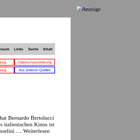
Anzeige
essum
Links
Suche
Inhalt
lung
Datenschutzerklärung
bung
Aus anderen Quellen
hat Bernardo Bertolucci
s italienischen Kinos ist
Rosselini …
Weiterlesen