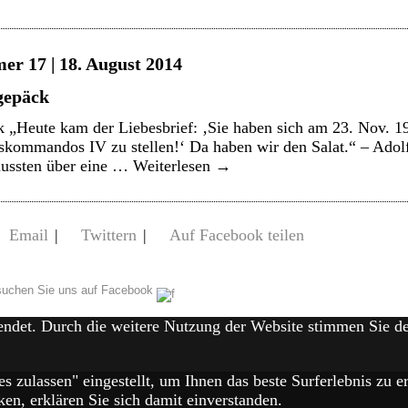
er 17 | 18. August 2014
gepäck
 „Heute kam der Liebesbrief: ‚Sie haben sich am 23. Nov. 19
skommandos IV zu stellen!‘ Da haben wir den Salat.“ – Adol
mussten über eine …
Weiterlesen
→
Email
|
Twittern
|
Auf Facebook teilen
uchen Sie uns auf Facebook
endet. Durch die weitere Nutzung der Website stimmen Sie 
es zulassen" eingestellt, um Ihnen das beste Surferlebnis zu
en, erklären Sie sich damit einverstanden.