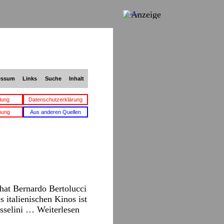
Anzeige
essum
Links
Suche
Inhalt
lung
Datenschutzerklärung
bung
Aus anderen Quellen
hat Bernardo Bertolucci
s italienischen Kinos ist
Rosselini …
Weiterlesen