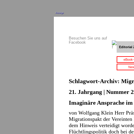
Anzeige
Besuchen Sie uns auf
Facebook
Editorial 
eBook-
New
Schlagwort-Archiv:
Migr
21. Jahrgang | Nummer 2
Imaginäre Ansprache im
von Wolfgang Klein Herr Prä
Migrationspakt der Vereinten
dem Hinweis verteidigt worden
Flüchtlingspolitik doch bei de