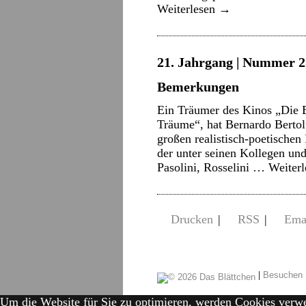
Weiterlesen
→
21. Jahrgang | Nummer 2
Bemerkungen
Ein Träumer des Kinos „Die E
Träume“, hat Bernardo Bertolu
großen realistisch-poetischen 
der unter seinen Kollegen und
Pasolini, Rosselini …
Weiter
Drucken
|
RSS
|
Ema
|
Besuchen 
Um die Website für Sie zu optimieren, werden Cookies verw