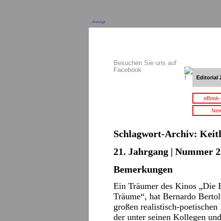
Anzeige
Besuchen Sie uns auf
Facebook
Editorial 
eBook-
New
Schlagwort-Archiv:
Keit
21. Jahrgang | Nummer 2
Bemerkungen
Ein Träumer des Kinos „Die E
Träume“, hat Bernardo Bertolu
großen realistisch-poetischen 
der unter seinen Kollegen und