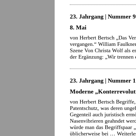
23. Jahrgang | Nummer 9 
8. Mai
von Herbert Bertsch „Das Verga
vergangen.“ William Faulkner
Szene Von Christa Wolf als er
der Ergänzung: „Wir trennen
23. Jahrgang | Nummer 1 
Moderne „Konterrevolutio
von Herbert Bertsch Begriffe,
Patentschutz, was deren unge
Gegenteil auch juristisch erm
Nasenvibrieren geahndet werd
würde man das Begriffspaar „
üblicherweise bei …
Weiterl