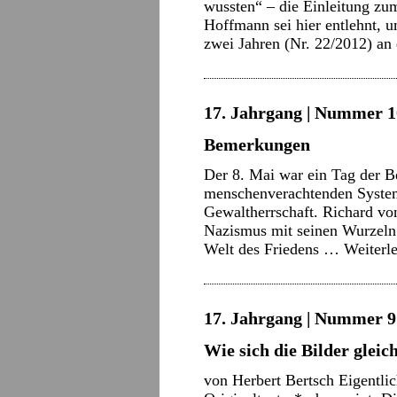
wussten“ – die Einleitung zum
Hoffmann sei hier entlehnt, u
zwei Jahren (Nr. 22/2012) an
17. Jahrgang | Nummer 10
Bemerkungen
Der 8. Mai war ein Tag der Be
menschenverachtenden System 
Gewaltherrschaft. Richard vo
Nazismus mit seinen Wurzeln 
Welt des Friedens …
Weiterl
17. Jahrgang | Nummer 9 
Wie sich die Bilder glei
von Herbert Bertsch Eigentlic