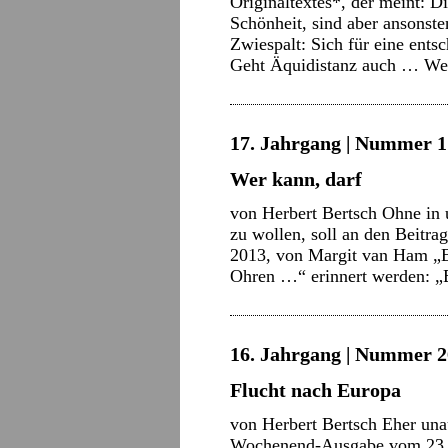
Originaltextes*, der meint: 
Schönheit, sind aber ansonst
Zwiespalt: Sich für eine ents
Geht Äquidistanz auch …
We
17. Jahrgang | Nummer 1 
Wer kann, darf
von Herbert Bertsch Ohne in
zu wollen, soll an den Beitr
2013, von Margit van Ham „
Ohren …“ erinnert werden: „E
16. Jahrgang | Nummer 2
Flucht nach Europa
von Herbert Bertsch Eher una
Wochenend-Ausgabe vom 23./