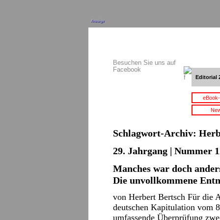
Anzeige
Besuchen Sie uns auf
Facebook
Editorial 
eBook-
New
Schlagwort-Archiv:
Herb
29. Jahrgang | Nummer 11
Manches war doch anders
Die unvollkommene Entna
von Herbert Bertsch Für die A
deutschen Kapitulation vom 8
umfassende Überprüfung zwec