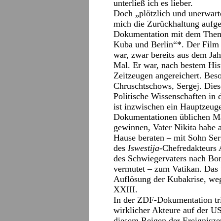
unterließ ich es lieber.
Doch „plötzlich und unerwartet
mich die Zurückhaltung aufg
Dokumentation mit dem The
Kuba und Berlin“*. Der Fil
war, zwar bereits aus dem Jah
Mal. Er war, nach bestem His
Zeitzeugen angereichert. Bes
Chruschtschows, Sergej. Diese
Politische Wissenschaften in
ist inzwischen ein Hauptzeuge
Dokumentationen üblichen Ma
gewinnen, Vater Nikita habe a
Hause beraten – mit Sohn Ser
des
Iswestija
-Chefredakteurs 
des Schwiegervaters nach Bon
vermutet – zum Vatikan. Das w
Auflösung der Kubakrise, weg
XXIII.
In der ZDF-Dokumentation trit
wirklicher Akteure auf der U
diesem Reigen der Ereignisze