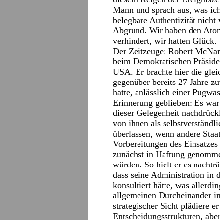
Mann und sprach aus, was ich
belegbare Authentizität nicht
Abgrund. Wir haben den Atom
verhindert, wir hatten Glück.
Der Zeitzeuge: Robert McNamar
beim Demokratischen Präside
USA. Er brachte hier die gle
gegenüber bereits 27 Jahre z
hatte, anlässlich einer Pugwa
Erinnerung geblieben: Es wa
dieser Gelegenheit nachdrück
von ihnen als selbstverständ
überlassen, wenn andere Staa
Vorbereitungen des Einsatze
zunächst in Haftung genomme
würden. So hielt er es nachtr
dass seine Administration in 
konsultiert hätte, was allerd
allgemeinen Durcheinander i
strategischer Sicht plädiere e
Entscheidungsstrukturen, aber