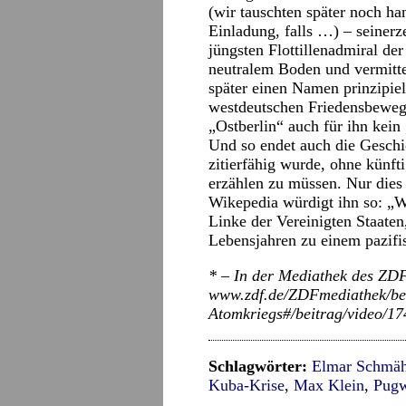
(wir tauschten später noch ha
Einladung, falls …) – seine
jüngsten Flottillenadmiral d
neutralem Boden und vermitte
später einen Namen prinzipiel
westdeutschen Friedensbeweg
„Ostberlin“ auch für ihn kei
Und so endet auch die Geschic
zitierfähig wurde, ohne künf
erzählen zu müssen. Nur dies
Wikepedia würdigt ihn so: „
Linke der Vereinigten Staaten,
Lebensjahren zu einem pazifis
* – In der Mediathek des ZDF
www.zdf.de/ZDFmediathek/be
Atomkriegs#/beitrag/video/1
Schlagwörter:
Elmar Schmäh
Kuba-Krise
,
Max Klein
,
Pug