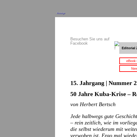
Anzeige
Besuchen Sie uns auf
Facebook
Editorial 
eBook-
New
15. Jahrgang | Nummer 22
50 Jahre Kuba-Krise – 
von Herbert Bertsch
Jede halbwegs gute Geschichte
– rein zeitlich, wie im vorli
die selbst wiederum mit weite
verwoben ist. Ergo mal wiede