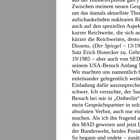
Zwischen meinem neuen Gespr
um das damals aktuellste The
aufschaukelnden nuklearen R
auch auf den speziellen Aspe
kurzer Reichweite, die sich a
kürzer die Reichweiten, desto
Dissens. (
Der Spiegel
– 13/19
Satz Erich Honecker zu. Geb
19/1985 – aber auch von SED
seinem USA-Besuch Anfang 
Wir machten uns namentlich b
miteinander gelegentlich wei
Einladung dafür auszuspreche
schwer. Ich versuchte, der S
Besuch bei mir in „Ostberlin“
mein Gesprächspartner in sold
absoluten Verbot, auch nur ei
machen. Als ich ihn fragend an
des MAD gewesen und jetzt L
der Bundeswehr, beides Positi
So begann und endete – zusä