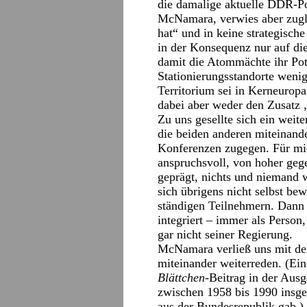
die damalige aktuelle DDR-Po
McNamara, verwies aber zugle
hat“ und in keine strategisch
in der Konsequenz nur auf di
damit die Atommächte ihr Pot
Stationierungsstandorte weni
Territorium sei in Kerneuropa 
dabei aber weder den Zusatz 
Zu uns gesellte sich ein weite
die beiden anderen miteinand
Konferenzen zugegen. Für mic
anspruchsvoll, von hoher geg
geprägt, nichts und niemand 
sich übrigens nicht selbst be
ständigen Teilnehmern. Dann
integriert – immer als Person,
gar nicht seiner Regierung.
McNamara verließ uns mit de
miteinander weiterreden. (Ei
Blättchen
-Beitrag in der Aus
zwischen 1958 bis 1990 insg
aus der Bundesrepublik gab.)