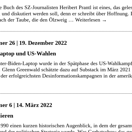
 Buch des SZ-Journalisten Heribert Prantl ist eines, das gele
und diskutiert werden soll, denn er schreibt über Hoffnung. I
nach der Taube, die den Ölzweig …
Weiterlesen
→
er 26 | 19. Dezember 2022
Laptop und US-Wahlen
nter-Biden-Laptop wurde in der Spätphase des US-Wahlkampfs
. Glenn Greenwald schätzte dazu auf Substack im März 2021 e
 der erfolgreichsten Desinformationskampagnen in der amer
er 6 | 14. März 2022
ieren
1990 einen kurzen historischen Augenblick, in dem der gesam
nd der politischen Strategie wurde. Was Gorbatschow das g