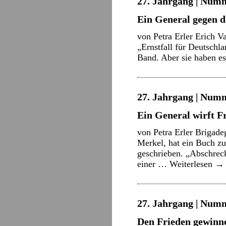
27. Jahrgang | Numm
Ein General gegen d
von Petra Erler Erich V
„Ernstfall für Deutschla
Band. Aber sie haben es
27. Jahrgang | Numm
Ein General wirft F
von Petra Erler Brigade
Merkel, hat ein Buch zu
geschrieben. „Abschreck
einer …
Weiterlesen
→
27. Jahrgang | Numm
Den Frieden gewinn