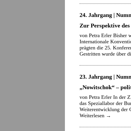
24. Jahrgang | Numm
Zur Perspektive de
von Petra Erler Bisher 
Internationale Konvent
prägten die 25. Konfer
Gestritten wurde über 
23. Jahrgang | Numm
„Nowitschok“ – polit
von Petra Erler In der 
das Speziallabor der Bu
Weiterentwicklung der C
Weiterlesen
→