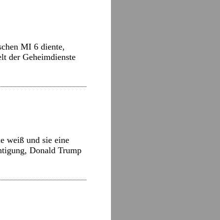
schen MI 6 diente,
Welt der Geheimdienste
e weiß und sie eine
ächtigung, Donald Trump