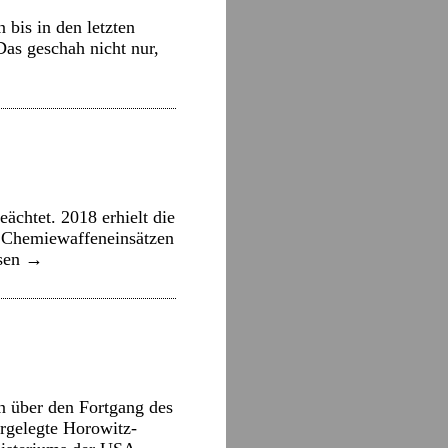
bis in den letzten
Das geschah nicht nur,
ächtet. 2018 erhielt die
 Chemiewaffeneinsätzen
esen
→
 über den Fortgang des
rgelegte Horowitz-