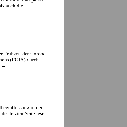
mals auch die …
er Frühzeit der Corona-
chens (FOIA) durch
n
→
beeinflussung in den
er letzten Seite lesen.