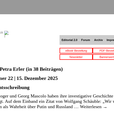
ook
Editorial 2.0
Forum
Archiv
Impr
eBook-Bestellung
PDF-Bestel
Newsletter
Bannerwer
Petra Erler
(in 38 Beiträgen)
er 22 | 15. Dezember 2025
htsschreibung
loger und Georg Mascolo haben ihre investigative Geschichte
gt. Auf dem Einband ein Zitat von Wolfgang Schäuble: „Wir w
un als Wahrheit über Putin und Russland …
Weiterlesen
→