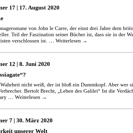
er 17 | 17. August 2020
ke
onageromane von John le Carre, der einst drei Jahre dem briti
ler. Teil der Faszination seiner Bücher ist, dass sie in der 
eisten verschlossen ist. …
Weiterlesen
→
er 12 | 8. Juni 2020
ssiagate“?
 Wahrheit nicht weiß, der ist bloß ein Dummkopf. Aber wer si
 Verbrecher. Bertolt Brecht, „Leben des Galilei“ Ist die Verd
llary …
Weiterlesen
→
er 7 | 30. März 2020
rkeit unserer Welt