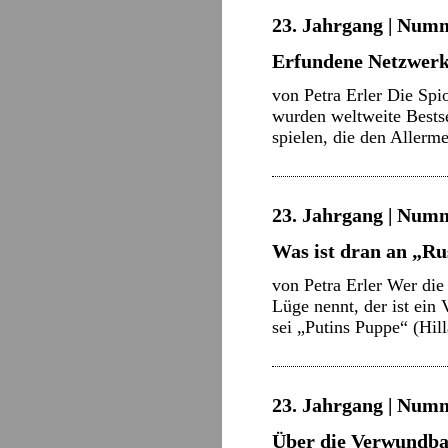
23. Jahrgang | Numm
Erfundene Netzwer
von Petra Erler Die Spi
wurden weltweite Bestsel
spielen, die den Allerm
23. Jahrgang | Numm
Was ist dran an „Ru
von Petra Erler Wer die
Lüge nennt, der ist ein
sei „Putins Puppe“ (Hi
23. Jahrgang | Numm
Über die Verwundba