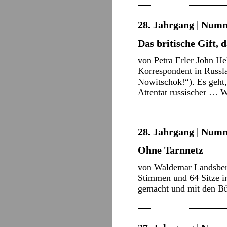
28. Jahrgang | Numme
Das britische Gift, 
von Petra Erler John Hel
Korrespondent in Russl
Nowitschok!“). Es geht,
Attentat russischer …
W
28. Jahrgang | Numm
Ohne Tarnnetz
von Waldemar Landsberg
Stimmen und 64 Sitze i
gemacht und mit den Bür