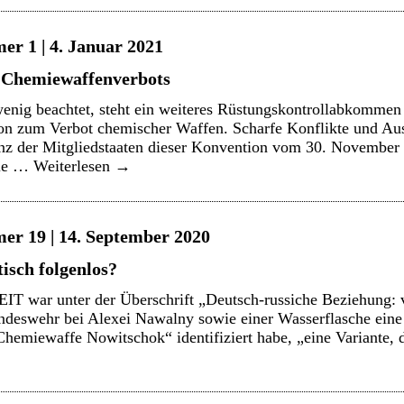
er 1 | 4. Januar 2021
s Chemiewaffenverbots
wenig beachtet, steht ein weiteres Rüstungskontrollabkommen 
ion zum Verbot chemischer Waffen. Scharfe Konflikte und Au
enz der Mitgliedstaaten dieser Konvention vom 30. November
die …
Weiterlesen
→
er 19 | 14. September 2020
isch folgenlos?
ZEIT war unter der Überschrift „Deutsch-russiche Beziehung: v
ndeswehr bei Alexei Nawalny sowie einer Wasserflasche eine
hemiewaffe Nowitschok“ identifiziert habe, „eine Variante, 