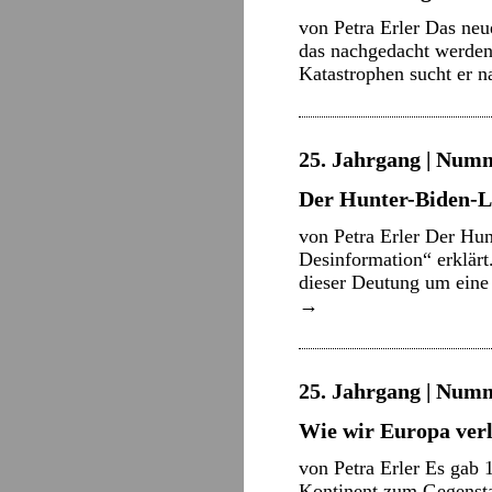
von Petra Erler Das neue
das nachgedacht werden 
Katastrophen sucht er 
25. Jahrgang | Numm
Der Hunter-Biden-
von Petra Erler Der Hu
Desinformation“ erklärt
dieser Deutung um eine
→
25. Jahrgang | Numm
Wie wir Europa verl
von Petra Erler Es gab 
Kontinent zum Gegensta