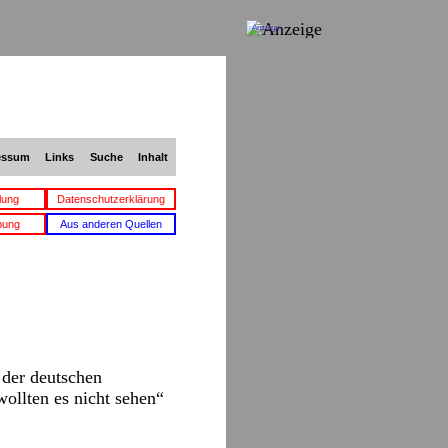
Anzeige
essum
Links
Suche
Inhalt
lung
Datenschutzerklärung
bung
Aus anderen Quellen
 der deutschen
ollten es nicht sehen“