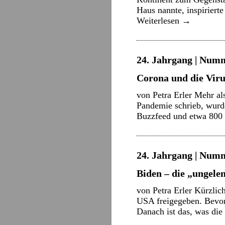
Haus nannte, inspirierte
Weiterlesen
→
24. Jahrgang | Numme
Corona und die Vir
von Petra Erler Mehr al
Pandemie schrieb, wurd
Buzzfeed und etwa 800 
24. Jahrgang | Numme
Biden – die „ungele
von Petra Erler Kürzli
USA freigegeben. Bevor 
Danach ist das, was di