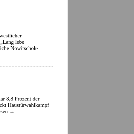
westlicher
(„Lang lebe
bliche Nowitschok-
ar 8,8 Prozent der
hickt Haustürwahlkampf
esen
→