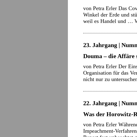
von Petra Erler Das Cov
Winkel der Erde und stü
weil es Handel und …
23. Jahrgang | Numm
Douma – die Affäre 
von Petra Erler Der Eins
Organisation für das V
nicht nur zu untersuch
22. Jahrgang | Numm
Was der Horowitz-R
von Petra Erler Währen
Impeachment-Verfahren