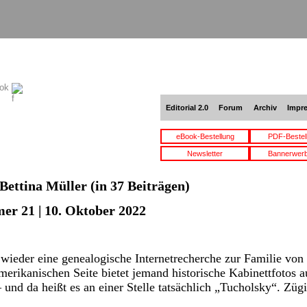
ook
Editorial 2.0
Forum
Archiv
Impr
eBook-Bestellung
PDF-Bestel
Newsletter
Bannerwer
Bettina Müller
(in 37 Beiträgen)
er 21 | 10. Oktober 2022
wieder eine genealogische Internetrecherche zur Familie von
merikanischen Seite bietet jemand historische Kabinettfotos a
 und da heißt es an einer Stelle tatsächlich „Tucholsky“. Zü