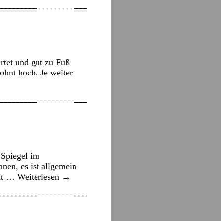
rtet und gut zu Fuß
ohnt hoch. Je weiter
 Spiegel im
nen, es ist allgemein
pät …
Weiterlesen
→