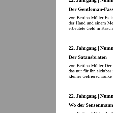
22. Jahrgang | Numme
Der Gentleman-Fassa
von Bettina Müller Es i
der Hand und einem Mes
erbeutete Geld in Kas
22. Jahrgang | Numme
Der Satansbraten
von Bettina Müller Der 
das nur für ihn sichtbar
kleiner Gefrierschränk
22. Jahrgang | Numm
Wo der Sensenmann 