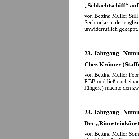
„Schlachtschiff“ auf
von Bettina Müller Stil
Seebrücke in der englisc
unwiderruflich gekappt
23. Jahrgang | Numm
Chez Krömer (Staffe
von Bettina Müller Feb
RBB und ließ nacheinan
Jüngere) machte den zwe
23. Jahrgang | Numm
Der „Rinnsteinkünst
von Bettina Müller Somm