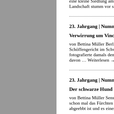
eine kleine Siedlung am
Landschaft stumm vor s
23. Jahrgang | Numm
Verwirrung um Vinc
von Bettina Müller Ber
Schöffengericht im Schw
fotografierte damals de
davon …
Weiterlesen
23. Jahrgang | Numm
Der schwarze Hund
von Bettina Müller Sens
schon mal das Fürchten
abgeebbt ist und es ein