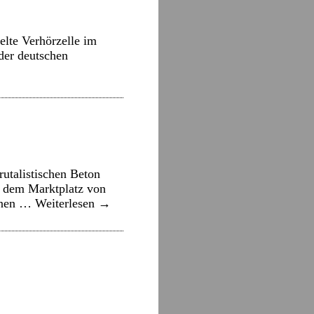
elte Verhörzelle im
 der deutschen
utalistischen Beton
f dem Marktplatz von
ernen …
Weiterlesen
→