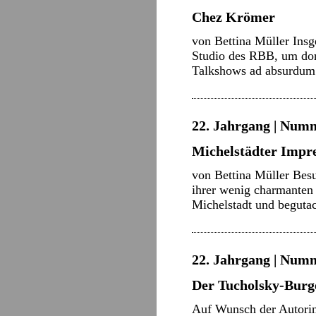
Chez Krömer
von Bettina Müller Insg
Studio des RBB, um dort
Talkshows ad absurdum
22. Jahrgang | Numm
Michelstädter Impr
von Bettina Müller Besu
ihrer wenig charmanten 
Michelstadt und begut
22. Jahrgang | Numm
Der Tucholsky-Burg
Auf Wunsch der Autori