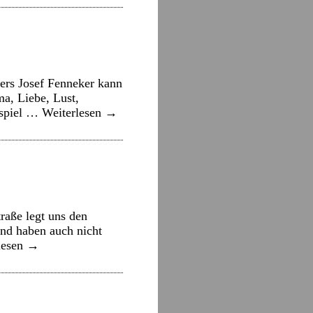
ers Josef Fenneker kann
a, Liebe, Lust,
ispiel …
Weiterlesen
→
raße legt uns den
und haben auch nicht
lesen
→