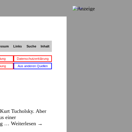
Anzeige
essum
Links
Suche
Inhalt
lung
Datenschutzerklärung
bung
Aus anderen Quellen
 Kurt Tucholsky. Aber
us einer
gig …
Weiterlesen
→