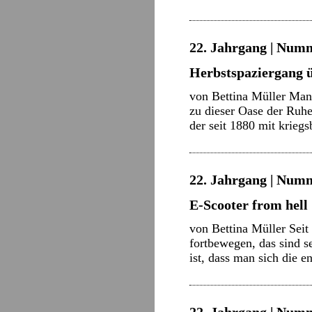
22. Jahrgang | Numm
Herbstspaziergang 
von Bettina Müller Manc
zu dieser Oase der Ruhe
der seit 1880 mit krie
22. Jahrgang | Numm
E-Scooter from hell
von Bettina Müller Seit
fortbewegen, das sind s
ist, dass man sich die 