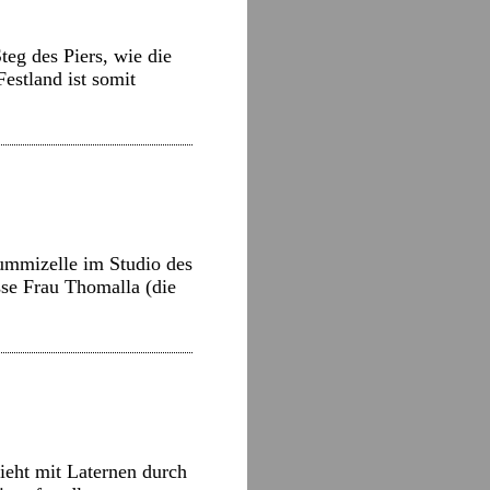
teg des Piers, wie die
estland ist somit
ummizelle im Studio des
se Frau Thomalla (die
ieht mit Laternen durch