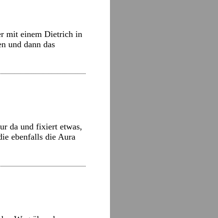
r mit einem Dietrich in
en und dann das
ur da und fixiert etwas,
die ebenfalls die Aura