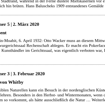
 Stadtrand, während in der Ferne düstere Mietskasernen vor e
ich hin brüten. Hans Baluscheks 1909 entstandenes Gemäld
er 5 | 2. März 2020
ent
lin-Moabit, 6. April 1932: Otto Wacker muss an diesem Mitt
urgerichtssaal Rechenschaft ablegen. Er macht ein Pokerfac
n Kunsthändler im Gerichtssaal, was eigentlich verboten war, 
→
er 3 | 3. Februar 2020
 von Whitby
iblen Naturellen kann ein Besuch in der nordenglischen Küs
 lehren. Besonders in den Herbst- und Wintermonaten, wenn 
em so vorkommt, als hätte ausschließlich die Natur …
Weiter