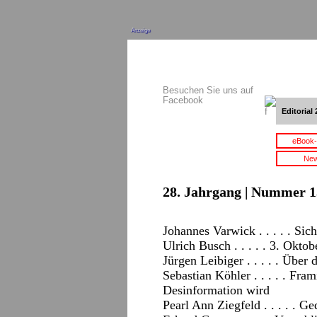
Anzeige
Besuchen Sie uns auf
Facebook
Editorial 
eBook-
New
28. Jahrgang | Nummer 15
J
ohannes Varwick . . . . . Sic
Ulrich Busch . . . . . 3. Okt
Jürgen Leibiger . . . . . Über 
Sebastian Köhler . . . . . Fr
Desinformation wird
Pearl Ann Ziegfeld . . . . . G