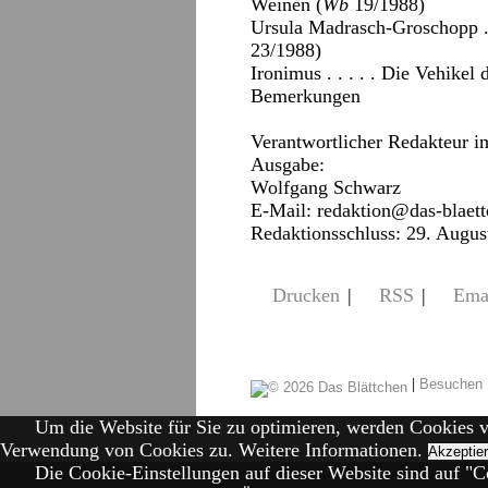
Weinen (
Wb
19/1988)
Ursula Madrasch-Groschopp . .
23/1988)
Ironimus . . . . . Die Vehikel
Bemerkungen
Verantwortlicher Redakteur i
Ausgabe:
Wolfgang Schwarz
E-Mail:
redaktion@das-blaett
Redaktionsschluss: 29. Augus
Drucken
|
RSS
|
Ema
|
Besuchen 
Um die Website für Sie zu optimieren, werden Cookies 
Verwendung von Cookies zu.
Weitere Informationen.
Akzeptie
Die Cookie-Einstellungen auf dieser Website sind auf "Co