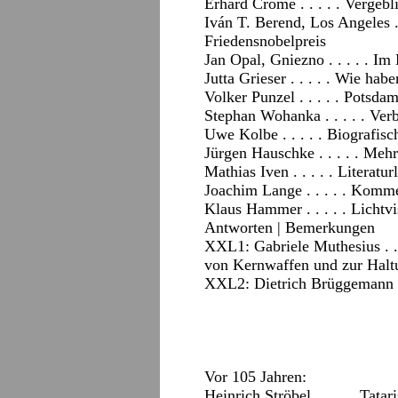
Erhard Crome . . . . . Vergebl
Iván T. Berend, Los Angeles .
Friedensnobelpreis
Jan Opal, Gniezno . . . . . 
Jutta Grieser . . . . . Wie ha
Volker Punzel . . . . . Pots
Stephan Wohanka . . . . . Verb
Uwe Kolbe . . . . . Biografis
Jürgen Hauschke . . . . . Meh
Mathias Iven . . . . . Literatu
Joachim Lange . . . . . Kom
Klaus Hammer . . . . . Lichtv
Antworten
|
Bemerkungen
XXL1: Gabriele Muthesius . .
von Kernwaffen und zur Hal
XXL2: Dietrich Brüggemann . 
Vor 105 Jahren:
Heinrich Ströbel . . . . . Tat