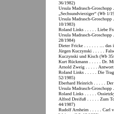
36/1982)
Ursula Madrasch-Groschopp . .
„Sechsundvierziger“ (
Wb
1/1
Ursula Madrasch-Groschopp . 
10/1983)
Roland Links . . . . . Liebe 
Ursula Madrasch-Groschopp . .
28/1984)
Dieter Fricke . . . . . . … das 
Jürgen Kuczynski . . . . . F
Kuczynski und Kisch (
Wb
35/
Kurt Rückmann . . . . . Dr. Mi
Arnold Zweig . . . . . Antwort
RoIand Links . . . . . Die Tra
52/1985)
Eberhard Heinrich . . . . . Der
Ursula Madrasch-Groschopp . .
Roland Links . . . . . Ossietz
Alfred Dreifuß . . . . . Zum
44/1987)
Rudolf Arnheim . . . . . Carl 