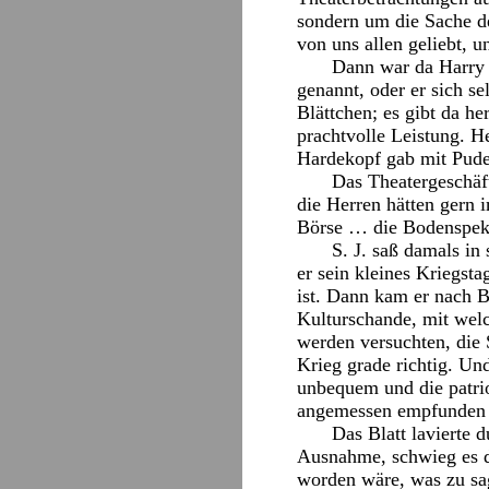
sondern um die Sache de
von uns allen geliebt, u
Dann war da Harry K
genannt, oder er sich 
Blättchen; es gibt da h
prachtvolle Leistung. He
Hardekopf gab mit Puder
Das Theatergeschäft
die Herren hätten gern i
Börse … die Bodenspek
S. J. saß damals in
er sein kleines Kriegst
ist. Dann kam er nach Be
Kulturschande, mit welc
werden versuchten, die 
Krieg grade richtig. U
unbequem und die patrio
angemessen empfunden 
Das Blatt lavierte 
Ausnahme, schwieg es d
worden wäre, was zu sag