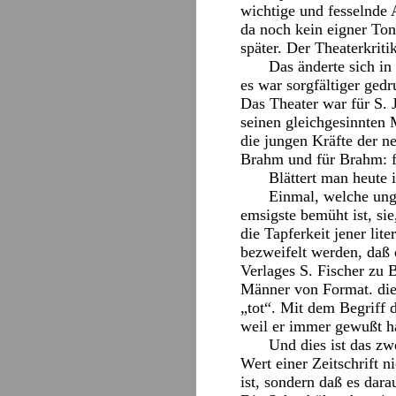
wichtige und fesselnde 
da noch kein eigner Ton
später. Der Theaterkrit
Das änderte sich i
es war sorgfältiger ged
Das Theater war für S. 
seinen gleichgesinnten 
die jungen Kräfte der n
Brahm und für Brahm: f
Blättert man heute i
Einmal, welche ung
emsigste bemüht ist, si
die Tapferkeit jener lit
bezweifelt werden, daß 
Verlages S. Fischer zu 
Männer von Format. die 
„tot“. Mit dem Begriff d
weil er immer gewußt ha
Und dies ist das zw
Wert einer Zeitschrift n
ist, sondern daß es dar