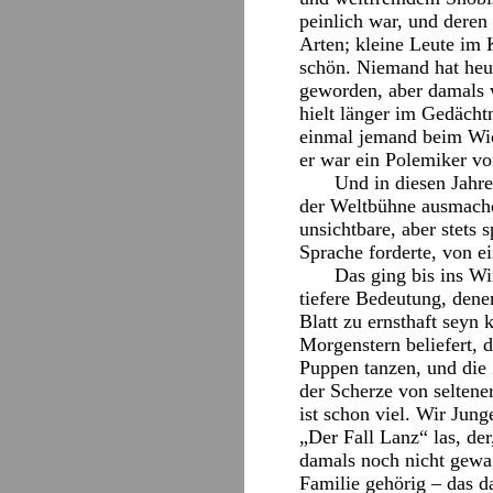
peinlich war, und deren
Arten; kleine Leute im
schön. Niemand hat heu
geworden, aber damals 
hielt länger im Gedächt
einmal jemand beim Wicke
er war ein Polemiker vo
Und in diesen Jahre
der Weltbühne ausmachen 
unsichtbare, aber stets 
Sprache forderte, von ei
Das ging bis ins Win
tiefere Bedeutung, den
Blatt zu ernsthaft seyn
Morgenstern beliefert, d
Puppen tanzen, und die Z
der Scherze von seltener
ist schon viel. Wir Jun
„Der Fall Lanz“ las, der
damals noch nicht gewag
Familie gehörig – das d