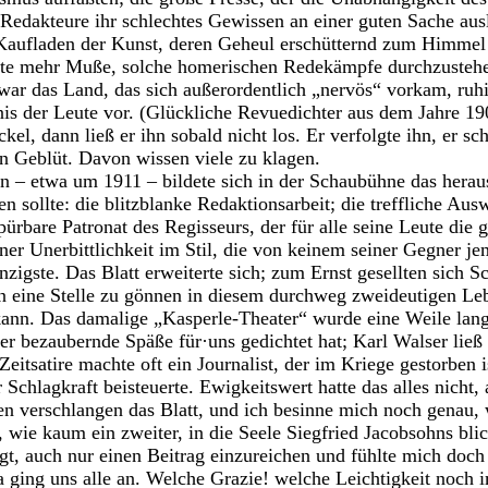
 Redakteure ihr schlechtes Gewissen an einer guten Sache ausl
 Kaufladen der Kunst, deren Geheul erschütternd zum Himmel 
te mehr Muße, solche homerischen Redekämpfe durchzustehen,
war das Land, das sich außerordentlich „nervös“ vorkam, ruh
nis der Leute vor. (Glückliche Revuedichter aus dem Jahre 190
l, dann ließ er ihn sobald nicht los. Er verfolgte ihn, er sch
n Geblüt. Davon wissen viele zu klagen.
n – etwa um 1911 – bildete sich in der Schaubühne das herau
sollte: die blitzblanke Redaktionsarbeit; die treffliche Ausw
spürbare Patronat des Regisseurs, der für alle seine Leute die 
ner Unerbittlichkeit im Stil, die von keinem seiner Gegner jem
zigste. Das Blatt erweiterte sich; zum Ernst gesellten sich Sc
en eine Stelle zu gönnen in diesem durchweg zweideutigen L
 kann. Das damalige „Kasperle-Theater“ wurde eine Weile lang
er bezaubernde Späße für·uns gedichtet hat; Karl Walser ließ 
eitsatire machte oft ein Journalist, der im Kriege gestorben i
 Schlagkraft beisteuerte. Ewigkeitswert hatte das alles nicht,
gen verschlangen das Blatt, und ich besinne mich noch genau, 
, wie kaum ein zweiter, in die Seele Siegfried Jacobsohns blic
t, auch nur einen Beitrag einzureichen und fühlte mich doch 
a ging uns alle an. Welche Grazie! welche Leichtigkeit noch