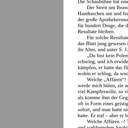
Die Schaubühne hat eine 
Der Streit um Ibsen
Handtaschen um und fra
der große Apothekersman
für hundert Dinge, die d
Resultate bleiben.
Für solche Resultat
das Blatt jung gewesen 
ihr Alter, und unter S. 
„Du bist kein Polem
schwieg, und ich erwide
kämpfen, er hatte das fl
wohin er schlug, da wu
Welche „Affären“! D
werde mich hüten, sie 
viel Kampfeswille, so v
als komme ihm der Gegne
oft in Form eines geist
sofort, und man hatte ni
hatte. Er traf – aber er 
Welche Affären –! T
und weltfremdem Snobis