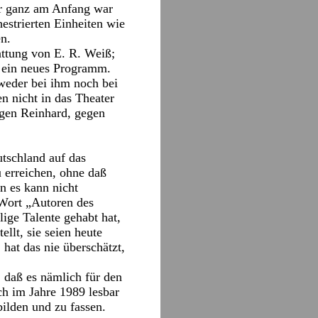
er ganz am Anfang war
estrierten Einheiten wie
n.
attung von E. R. Weiß;
e ein neues Programm.
 weder bei ihm noch bei
n nicht in das Theater
egen Reinhard, gegen
tschland auf das
u erreichen, ohne daß
nn es kann nicht
 Wort „Autoren des
lige Talente gehabt hat,
llt, sie seien heute
 hat das nie überschätzt,
: daß es nämlich für den
och im Jahre 1989 lesbar
ilden und zu fassen.