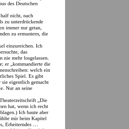
ypus des Deutschen
half nicht, nach
als zu unterdrückende
ben immer nur getan,
enden zu ermuntern, die
kel einzureichen. Ich
ersuchte, das
n nie mehr losgelassen.
te; er „kommandierte die
menschreiben: welch ein
rliches Spiel. Es gibt
 sie eigentlich gemacht
le. Nur an seine
Theaterzeitschrift „Die
en hat, wenn ich recht
hlagen.) Ich baute aber
ählte mir beim Kapitel
es, Erheiterndes …