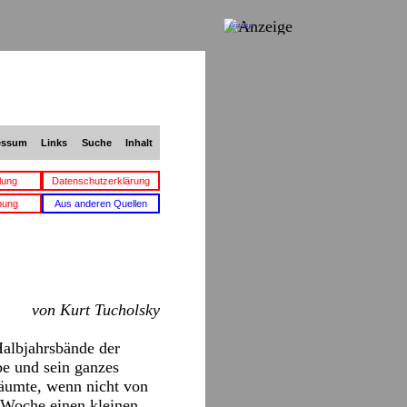
Anzeige
essum
Links
Suche
Inhalt
lung
Datenschutzerklärung
bung
Aus anderen Quellen
von Kurt Tucholsky
Halbjahrsbände der
be und sein ganzes
räumte, wenn nicht von
·Woche einen kleinen