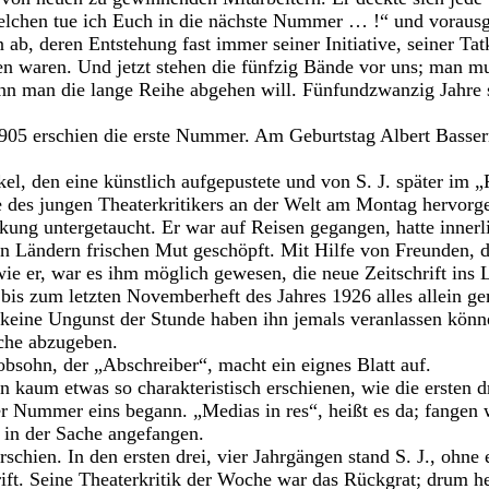
helchen tue ich Euch in die nächste Nummer … !“ und voraus
n ab, deren Entstehung fast immer seiner Initiative, seiner Tatk
n waren. Und jetzt stehen die fünfzig Bände vor uns; man 
enn man die lange Reihe abgehen will. Fünfundzwanzig Jahre
05 erschien die erste Nummer. Am Geburtstag Albert Basserm
l, den eine künstlich aufgepustete und von S. J. später im „
re des jungen Theaterkritikers an der Welt am Montag hervorge
kung untergetaucht. Er war auf Reisen gegangen, hatte inner
n Ländern frischen Mut geschöpft. Mit Hilfe von Freunden, di
wie er, war es ihm möglich gewesen, die neue Zeitschrift ins 
is zum letzten Novemberheft des Jahres 1926 alles allein g
 keine Ungunst der Stunde haben ihn jemals veranlassen könn
oche abzugeben.
obsohn, der „Abschreiber“, macht ein eignes Blatt auf.
n kaum etwas so charakteristisch erschienen, wie die ersten d
der Nummer eins begann. „Medias in res“, heißt es da; fangen 
 in der Sache angefangen.
schien. In den ersten drei, vier Jahrgängen stand S. J., ohne 
rift. Seine Theaterkritik der Woche war das Rückgrat; drum h