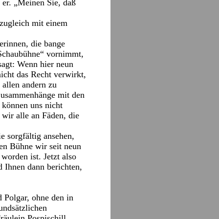
e er. „Meinen Sie, daß
 zugleich mit einem
serinnen, die bange
„Schaubühne“ vornimmt,
esagt: Wenn hier neun
icht das Recht verwirkt,
 allen andern zu
rt Zusammenhänge mit den
r können uns nicht
wir alle an Fäden, die
e sorgfältig ansehen,
sen Bühne wir seit neun
orden ist. Jetzt also
d Ihnen dann berichten,
d Polgar, ohne den in
undsätzlichen
räulein Pospischill,