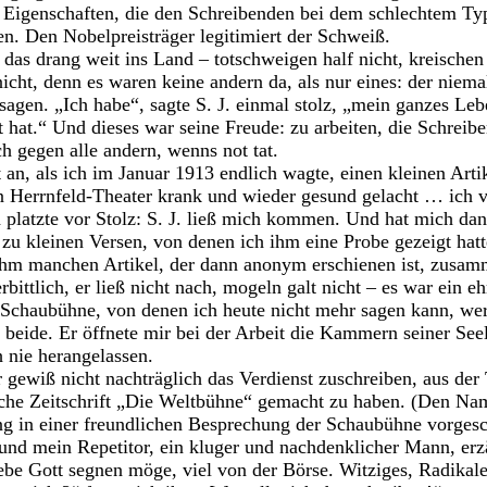
s Eigenschaften, die den Schreibenden bei dem schlechtem T
n. Den Nobelpreisträger legitimiert der Schweiß.
 das drang weit ins Land – totschweigen half nicht, kreischen 
icht, denn es waren keine andern da, als nur eines: der niem
sagen. „Ich habe“, sagte S. J. einmal stolz, „mein ganzes Le
hat.“ Und dieses war seine Freude: zu arbeiten, die Schreib
h gegen alle andern, wenns not tat.
t an, als ich im Januar 1913 endlich wagte, einen kleinen Arti
 Herrnfeld-Theater krank und wieder gesund gelacht … ich v
 platzte vor Stolz: S. J. ließ mich kommen. Und hat mich dan
zu kleinen Versen, von denen ich ihm eine Probe gezeigt hat
 ihm manchen Artikel, der dann anonym erschienen ist, zusam
bittlich, er ließ nicht nach, mogeln galt nicht – es war ein eh
n Schaubühne, von denen ich heute nicht mehr sagen kann, wer
r beide. Er öffnete mir bei der Arbeit die Kammern seiner See
 nie herangelassen.
gewiß nicht nachträglich das Verdienst zuschreiben, aus der 
sche Zeitschrift „Die Weltbühne“ gemacht zu haben. (Den Nam
ung in einer freundlichen Besprechung der Schaubühne vorgesc
nd mein Repetitor, ein kluger und nachdenklicher Mann, erz
iebe Gott segnen möge, viel von der Börse. Witziges, Radikal