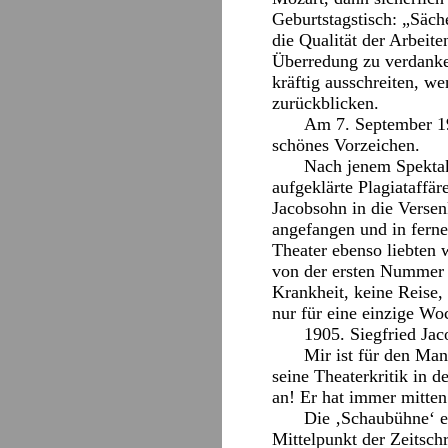
Geburtstagstisch: „Säc
die Qualität der Arbeite
Überredung zu verdanke
kräftig ausschreiten, w
zurückblicken.
Am 7. September 19
schönes Vorzeichen.
Nach jenem Spektake
aufgeklärte Plagiataffä
Jacobsohn in die Versen
angefangen und in ferne
Theater ebenso liebten 
von der ersten Nummer b
Krankheit, keine Reise,
nur für eine einzige W
1905. Siegfried Jac
Mir ist für den Man
seine Theaterkritik in 
an! Er hat immer mitten
Die ‚Schaubühne‘ er
Mittelpunkt der Zeitsch