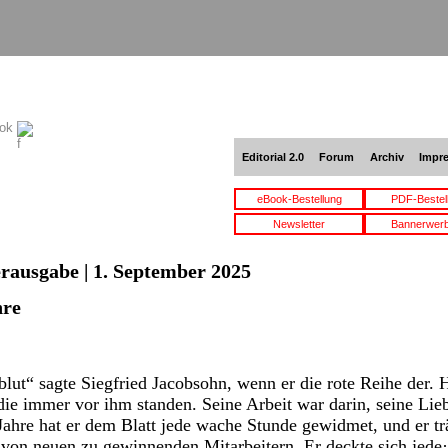
ook
Editorial 2.0
Forum
Archiv
Impr
eBook-Bestellung
PDF-Bestel
Newsletter
Bannerwer
erausgabe | 1. September 2025
hre
lut“ sagte Siegfried Jacobsohn, wenn er die rote Reihe der. 
die immer vor ihm standen. Seine Arbeit war darin, seine Lie
ahre hat er dem Blatt jede wache Stunde gewidmet, und er t
 von neuen zu gewinnenden Mitarbeitern. Er deckte sich jede