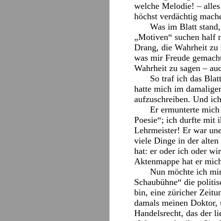
welche Melodie! – alle
höchst verdächtig mache
Was im Blatt stand,
„Motiven“ suchen half n
Drang, die Wahrheit zu 
was mir Freude gemacht 
Wahrheit zu sagen – auc
So traf ich das Blat
hatte mich im damaligen
aufzuschreiben. Und ich
Er ermunterte mich 
Poesie“; ich durfte mit
Lehrmeister! Er war uner
viele Dinge in der alte
hat: er oder ich oder wi
Aktenmappe hat er mich
Nun möchte ich mir 
Schaubühne“ die politi
bin, eine züricher Zeit
damals meinen Doktor, u
Handelsrecht, das der l