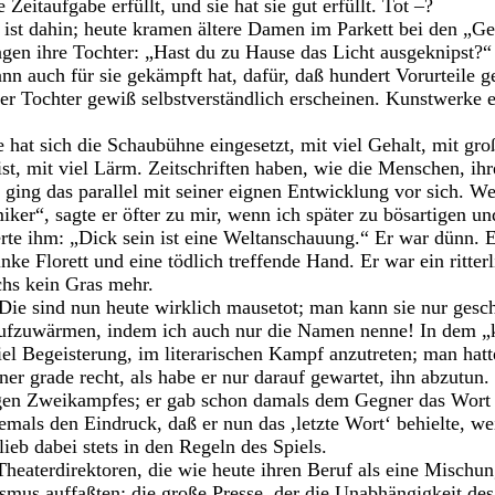
Zeitaufgabe erfüllt, und sie hat sie gut erfüllt. Tot –?
 ist dahin; heute kramen ältere Damen im Parkett bei den „Ge
gen ihre Tochter: „Hast du zu Hause das Licht ausgeknipst?“
n auch für sie gekämpft hat, dafür, daß hundert Vorurteile g
er Tochter gewiß selbstverständlich erscheinen. Kunstwerke er
e hat sich die Schaubühne eingesetzt, mit viel Gehalt, mit g
ist, mit viel Lärm. Zeitschriften haben, wie die Menschen, ihr
J. ging das parallel mit seiner eignen Entwicklung vor sich. W
iker“, sagte er öfter zu mir, wenn ich später zu bösartigen u
rte ihm: „Dick sein ist eine Weltanschauung.“ Er war dünn. E
inke Florett und eine tödlich treffende Hand. Er war ein ritte
chs kein Gras mehr.
ie sind nun heute wirklich mausetot; man kann sie nur gesch
aufzuwärmen, indem ich auch nur die Namen nenne! In dem „
iel Begeisterung, im literarischen Kampf anzutreten; man ha
r grade recht, als habe er nur darauf gewartet, ihn abzutun. 
igen Zweikampfes; er gab schon damals dem Gegner das Wort 
emals den Eindruck, daß er nun das ,letzte Wort‘ behielte, we
blieb dabei stets in den Regeln des Spiels.
heaterdirektoren, die wie heute ihren Beruf als eine Mischu
mus auffaßten; die große Presse, der die Unabhängigkeit de