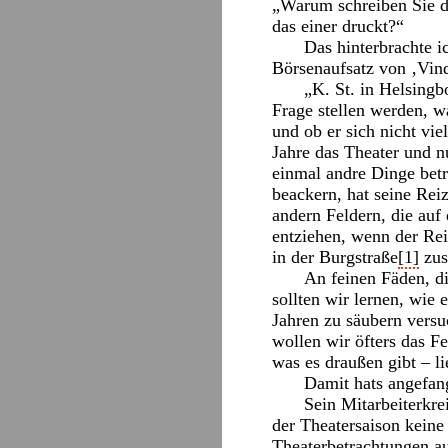
„Warum schreiben Sie da
das einer druckt?“
Das hinterbrachte 
Börsenaufsatz von ‚Vind
„K. St. in Helsingb
Frage stellen werden, 
und ob er sich nicht vie
Jahre das Theater und n
einmal andre Dinge betr
beackern, hat seine Rei
andern Feldern, die auf
entziehen, wenn der Rei
in der Burgstraße
[1]
zus
An feinen Fäden, di
sollten wir lernen, wie 
Jahren zu säubern versu
wollen wir öfters das F
was es draußen gibt – li
Damit hats angefang
Sein Mitarbeiterkre
der Theatersaison keine
Theaterbetrachtungen aus