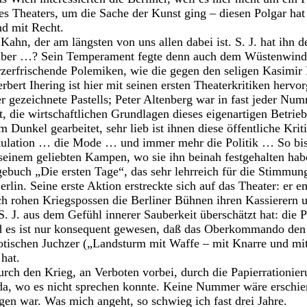
s Theaters, um die Sache der Kunst ging – diesen Polgar hat
nd mit Recht.
ahn, der am längsten von uns allen dabei ist. S. J. hat ihn
selber …? Sein Temperament fegte denn auch dem Wüstenwind
erzerfrischende Polemiken, wie die gegen den seligen Kasimir
rbert Ihering ist hier mit seinen ersten Theaterkritiken hervo
 gezeichnete Pastells; Peter Altenberg war in fast jeder Num
, die wirtschaftlichen Grundlagen dieses eigenartigen Betrie
m Dunkel gearbeitet, sehr lieb ist ihnen diese öffentliche Kri
ulation … die Mode … und immer mehr die Politik … So bis
 seinem geliebten Kampen, wo sie ihn beinah festgehalten hab
agebuch „Die ersten Tage“, das sehr lehrreich für die Stimmu
rlin. Seine erste Aktion erstreckte sich auf das Theater: er e
h rohen Kriegspossen die Berliner Bühnen ihren Kassierern u
S. J. aus dem Gefühl innerer Sauberkeit überschätzt hat: die 
nd es ist nur konsequent gewesen, daß das Oberkommando den 
tischen Juchzer („Landsturm mit Waffe – mit Knarre und mit 
hat.
durch den Krieg, an Verboten vorbei, durch die Papierrationier
a, wo es nicht sprechen konnte. Keine Nummer wäre erschie
en war. Was mich angeht, so schwieg ich fast drei Jahre.