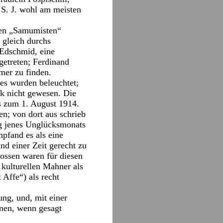
 S. J. wohl am meisten
 den „Samumisten“
 gleich durchs
 Edschmid, eine
rgetreten; Ferdinand
mer zu finden.
bes wurden beleuchtet;
tik nicht gewesen. Die
 zum 1. August 1914.
en; von dort aus schrieb
ng jenes Unglücksmonats
mpfand es als eine
nd einer Zeit gerecht zu
Possen waren für diesen
kulturellen Mahner als
Affe“) als recht
ung, und, mit einer
nen, wenn gesagt