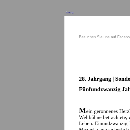
Anzeige
Besuchen Sie uns auf Faceb
28. Jahrgang | Sond
Fünfundzwanzig Ja
M
ein geronnenes Herzb
Weltbühne betrachtete, 
Leben. Einundzwanzig J
Mozart, dann sicherlich