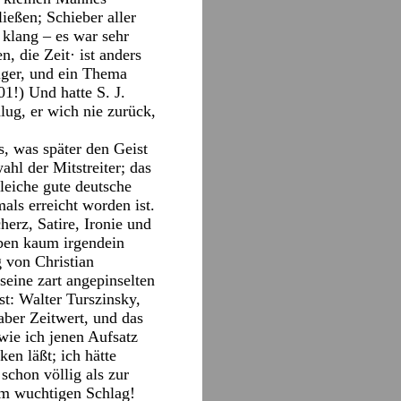
ießen; Schieber aller
klang – es war sehr
 die Zeit· ist anders
iger, und ein Thema
1!) Und hatte S. J.
lug, er wich nie zurück,
s, was später den Geist
ahl der Mitstreiter; das
gleiche gute deutsche
als erreicht worden ist.
herz, Satire, Ironie und
eben kaum irgendein
 von Christian
seine zart angepinselten
st: Walter Turszinsky,
 aber Zeitwert, und das
wie ich jenen Aufsatz
ken läßt; ich hätte
schon völlig als zur
 im wuchtigen Schlag!