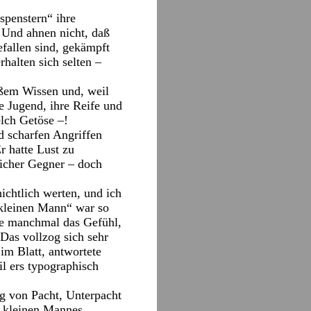
spenstern“ ihre
 Und ahnen nicht, daß
efallen sind, gekämpft
halten sich selten –
roßem Wissen und, weil
e Jugend, ihre Reife und
elch Getöse –!
nd scharfen Angriffen
r hatte Lust zu
rlicher Gegner – doch
ichtlich werten, und ich
kleinen Mann“ war so
tte manchmal das Gefühl,
Das vollzog sich sehr
im Blatt, antwortete
il ers typographisch
ng von Pacht, Unterpacht
s kleinen Mannes