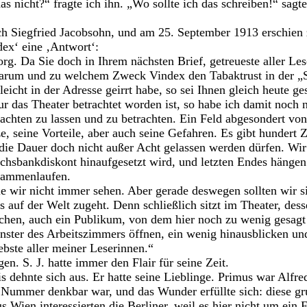
s nicht?“ fragte ich ihn. „Wo sollte ich das schreiben!“ sagt
ich Siegfried Jacobsohn, und am 25. September 1913 erschien
ex‘ eine ‚Antwort‘:
org. Da Sie doch in Ihrem nächsten Brief, getreueste aller Le
warum und zu welchem Zweck Vindex den Tabaktrust in der 
lleicht in der Adresse geirrt habe, so sei Ihnen gleich heute g
ur das Theater betrachtet worden ist, so habe ich damit noch n
achten zu lassen und zu betrachten. Ein Feld abgesondert von
ze, seine Vorteile, aber auch seine Gefahren. Es gibt hunde
 die Dauer doch nicht außer Acht gelassen werden dürfen. Wi
chsbankdiskont hinaufgesetzt wird, und letzten Endes hängen 
ammenlaufen.
e wir nicht immer sehen. Aber gerade deswegen sollten wir si
es auf der Welt zugeht. Denn schließlich sitzt im Theater, des
chen, auch ein Publikum, von dem hier noch zu wenig gesagt w
enster des Arbeitszimmers öffnen, ein wenig hinausblicken un
ebste aller meiner Leserinnen.“
en. S. J. hatte immer den Flair für seine Zeit.
is dehnte sich aus. Er hatte seine Lieblinge. Primus war Alfre
 Nummer denkbar war, und das Wunder erfüllte sich: diese gr
 Wien interessierten die Berliner, weil es hier nicht um ein F