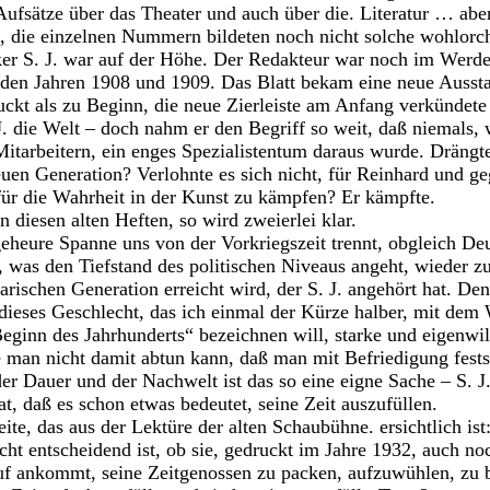
Aufsätze über das Theater und auch über die. Literatur … ab
, die einzelnen Nummern bildeten noch nicht solche wohlorch
iker S. J. war auf der Höhe. Der Redakteur war noch im Werde
n den Jahren 1908 und 1909. Das Blatt bekam eine neue Ausst
ruckt als zu Beginn, die neue Zierleiste am Anfang verkündet
J. die Welt – doch nahm er den Begriff so weit, daß niemals,
Mitarbeitern, ein enges Spezialistentum daraus wurde. Drängte
euen Generation? Verlohnte es sich nicht, für Reinhard und g
ür die Wahrheit in der Kunst zu kämpfen? Er kämpfte.
n diesen alten Heften, so wird zweierlei klar.
eheure Spanne uns von der Vorkriegszeit trennt, obgleich Deu
e, was den Tiefstand des politischen Niveaus angeht, wieder z
erarischen Generation erreicht wird, der S. J. angehört hat. De
dieses Geschlecht, das ich einmal der Kürze halber, mit dem
Beginn des Jahrhunderts“ bezeichnen will, starke und eigenwil
man nicht damit abtun kann, daß man mit Befriedigung festste
er Dauer und der Nachwelt ist das so eine eigne Sache – S. J.
t, daß es schon etwas bedeutet, seine Zeit auszufüllen.
eite, das aus der Lektüre der alten Schaubühne. ersichtlich ist
icht entscheidend ist, ob sie, gedruckt im Jahre 1932, auch n
auf ankommt, seine Zeitgenossen zu packen, aufzuwühlen, zu b