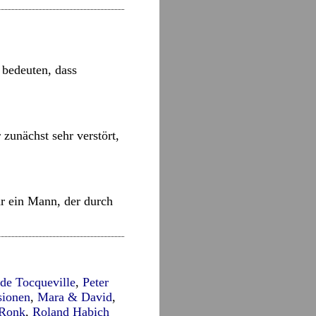
 bedeuten, dass
unächst sehr verstört,
ar ein Mann, der durch
 de Tocqueville
,
Peter
sionen
,
Mara & David
,
 Ronk
,
Roland Habich