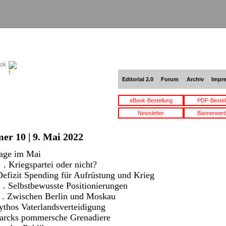
ook
Editorial 2.0
Forum
Archiv
Impr
eBook-Bestellung
PDF-Bestel
Newsletter
Bannerwer
er 10 | 9. Mai 2022
 Tage im Mai
 . Kriegspartei oder nicht?
. Defizit Spending für Aufrüstung und Krieg
. . Selbstbewusste Positionierungen
 . . Zwischen Berlin und Moskau
Mythos Vaterlandsverteidigung
ismarcks pommersche Grenadiere