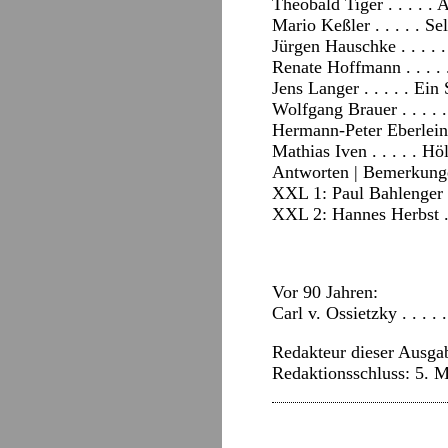
Theobald Tiger . . . . .
Mario Keßler . . . . . S
Jürgen Hauschke . . . .
Renate Hoffmann . . . .
Jens Langer . . . . . E
Wolfgang Brauer . . . .
Hermann-Peter Eberlein .
Mathias Iven . . . . . H
Antworten
|
Bemerkung
XXL 1: Paul Bahlenger . 
XXL 2: Hannes Herbst . 
Vor 90 Jahren:
Carl v. Ossietzky . . . .
Redakteur dieser Ausgab
Redaktionsschluss: 5. 