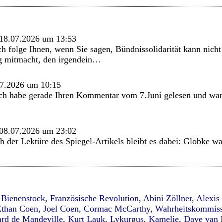
18.07.2026 um 13:53
h folge Ihnen, wenn Sie sagen, Bündnissolidarität kann nicht
g mitmacht, den irgendein…
7.2026 um 10:15
ch habe gerade Ihren Kommentar vom 7.Juni gelesen und war z
08.07.2026 um 23:02
h der Lektüre des Spiegel-Artikels bleibt es dabei: Globke w
,
Bienenstock
,
Französische Revolution
,
Abini Zöllner
,
Alexis
Ethan Coen
,
Joel Coen
,
Cormac McCarthy
,
Wahrheitskommis
rd de Mandeville
,
Kurt Lauk
,
Lykurgus
,
Kamelie
,
Dave van