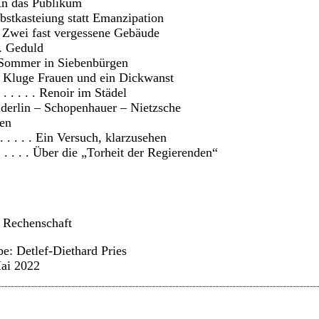
 An das Publikum
elbstkasteiung statt Emanzipation
 . Zwei fast vergessene Gebäude
 . Geduld
in Sommer in Siebenbürgen
 . Kluge Frauen und ein Dickwanst
 . . . . Renoir im Städel
ölderlin – Schopenhauer – Nietzsche
en
. . . . Ein Versuch, klarzusehen
. . . . Über die „Torheit der Regierenden“
 . Rechenschaft
e: Detlef-Diethard Pries
Mai 2022