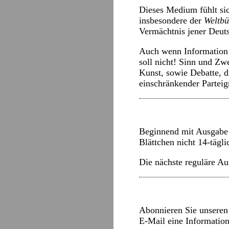
Dieses Medium fühlt sic
insbesondere der
Weltb
Vermächtnis jener Deuts
Auch wenn Information 
soll nicht! Sinn und Zw
Kunst, sowie Debatte, d
einschränkender Parteig
Beginnend mit Ausgabe 
Blättchen nicht 14-tägli
Die nächste reguläre Au
Abonnieren Sie unseren 
E-Mail eine Informatio