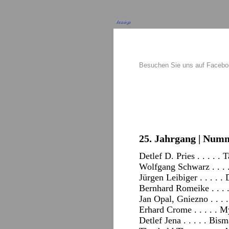
Anzeige
Besuchen Sie uns auf Faceb
25. Jahrgang | Numm
Detlef D. Pries . . . . .
Wolfgang Schwarz . . . .
Jürgen Leibiger . . . . 
Bernhard Romeike . . . 
Jan Opal, Gniezno . . .
Erhard Crome . . . . . 
Detlef Jena . . . . . B