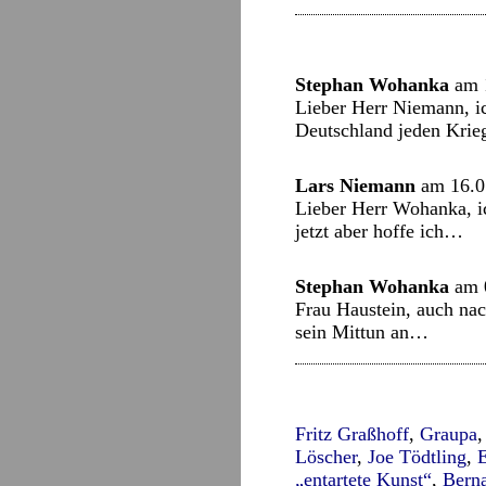
Stephan Wohanka
am 
Lieber Herr Niemann, ic
Deutschland jeden Krie
Lars Niemann
am 16.0
Lieber Herr Wohanka, i
jetzt aber hoffe ich…
Stephan Wohanka
am 
Frau Haustein, auch nac
sein Mittun an…
Fritz Graßhoff
,
Graupa
Löscher
,
Joe Tödtling
,
„entartete Kunst“
,
Berna