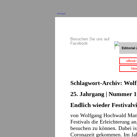
Anzeige
Besuchen Sie uns auf
Facebook
Editorial 
eBook-
New
Schlagwort-Archiv:
Wolf
25. Jahrgang | Nummer 1
Endlich wieder Festivalv
von Wolfgang Hochwald Man 
Festivals die Erleichterung an
besuchen zu können. Dabei ist
Coronazeit gekommen. Im Ja