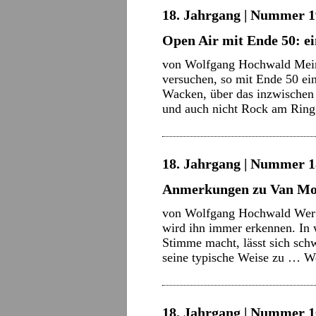
18. Jahrgang | Nummer 1
Open Air mit Ende 50: ei
von Wolfgang Hochwald Mein
versuchen, so mit Ende 50 ein
Wacken, über das inzwischen j
und auch nicht Rock am Rin
18. Jahrgang | Nummer 18
Anmerkungen zu Van Mor
von Wolfgang Hochwald Wer 
wird ihn immer erkennen. In 
Stimme macht, lässt sich sch
seine typische Weise zu …
We
18. Jahrgang | Nummer 16