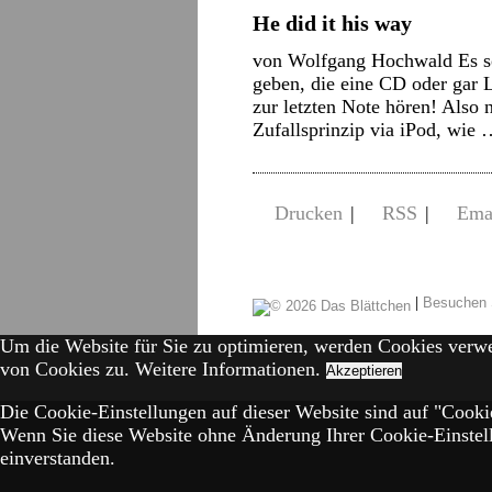
He did it his way
von Wolfgang Hochwald Es so
geben, die eine CD oder gar L
zur letzten Note hören! Also 
Zufallsprinzip via iPod, wie
Drucken
|
RSS
|
Ema
|
Besuchen 
Um die Website für Sie zu optimieren, werden Cookies verw
von Cookies zu.
Weitere Informationen.
Akzeptieren
Die Cookie-Einstellungen auf dieser Website sind auf "Cookie
Wenn Sie diese Website ohne Änderung Ihrer Cookie-Einstell
einverstanden.