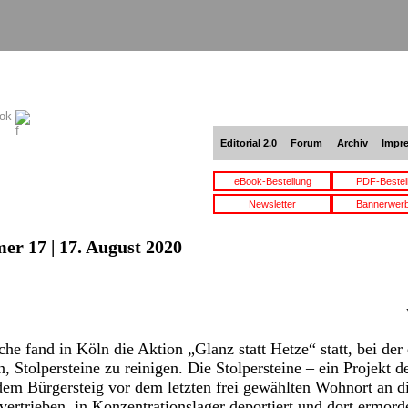
ook
Editorial 2.0
Forum
Archiv
Impr
eBook-Bestellung
PDF-Bestel
Newsletter
Bannerwer
er 17 | 17. August 2020
e fand in Köln die Aktion „Glanz statt Hetze“ statt, bei der
, Stolpersteine zu reinigen. Die Stolpersteine – ein Projekt d
em Bürgersteig vor dem letzten frei gewählten Wohnort an di
 vertrieben, in Konzentrationslager deportiert und dort ermord