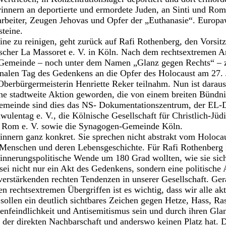
rinnern an deportierte und ermordete Juden, an Sinti und Roma
beiter, Zeugen Jehovas und Opfer der „Euthanasie“. Europaw
steine.
eine zu reinigen, geht zurück auf Rafi Rothenberg, den Vorsit
cher La Massoret e. V. in Köln. Nach dem rechtsextremen An
 Gemeinde – noch unter dem Namen „Glanz gegen Rechts“ – z
ionalen Tag des Gedenkens an die Opfer des Holocaust am 27.
berbürgermeisterin Henriette Reker teilnahm. Nun ist daraus, 
ne stadtweite Aktion geworden, die von einem breiten Bündn
Gemeinde sind dies das NS- Dokumentationszentrum, der EL-D
ulentag e. V., die Kölnische Gesellschaft für Christlich-Jü
, Rom e. V. sowie die Synagogen-Gemeinde Köln.
rinnern ganz konkret. Sie sprechen nicht abstrakt vom Holoca
Menschen und deren Lebensgeschichte. Für Rafi Rothenberg is
rinnerungspolitische Wende um 180 Grad wollten, wie sie sich
sei nicht nur ein Akt des Gedenkens, sondern eine politische A
verstärkenden rechten Tendenzen in unserer Gesellschaft. Ge
n rechtsextremen Übergriffen ist es wichtig, dass wir alle a
 sollen ein deutlich sichtbares Zeichen gegen Hetze, Hass, Ra
nfeindlichkeit und Antisemitismus sein und durch ihren Glan
der direkten Nachbarschaft und anderswo keinen Platz hat. Di