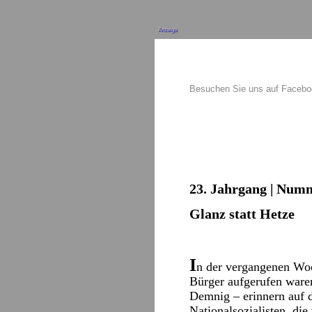
Anzeige
Besuchen Sie uns auf Faceb
23. Jahrgang | Numm
Glanz statt Hetze
I
n der vergangenen Woch
Bürger aufgerufen waren
Demnig – erinnern auf d
Nationalsozialisten, die