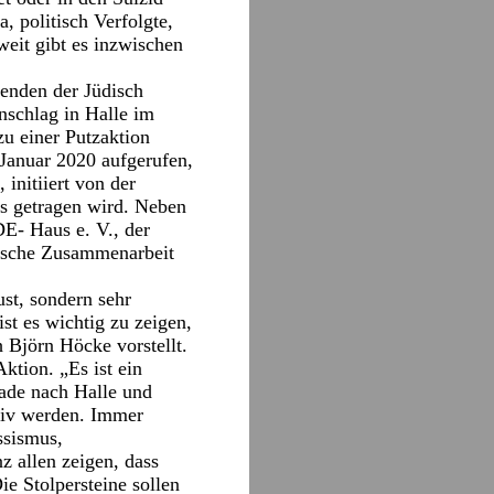
, politisch Verfolgte,
eit gibt es inzwischen
zenden der Jüdisch
schlag in Halle im
u einer Putzaktion
 Januar 2020 aufgerufen,
initiiert von der
is getragen wird. Neben
E- Haus e. V., der
dische Zusammenarbeit
ust, sondern sehr
t es wichtig zu zeigen,
 Björn Höcke vorstellt.
ktion. „Es ist ein
rade nach Halle und
ktiv werden. Immer
ssismus,
z allen zeigen, dass
e Stolpersteine sollen