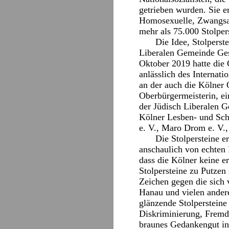
getrieben wurden. Sie e
Homosexuelle, Zwangsar
mehr als 75.000 Stolper
Die Idee, Stolperst
Liberalen Gemeinde Ges
Oktober 2019 hatte die
anlässlich des Internat
an der auch die Kölner O
Oberbürgermeisterin, ei
der Jüdisch Liberalen 
Kölner Lesben- und Schw
e. V., Maro Drom e. V.
Die Stolpersteine e
anschaulich von echten 
dass die Kölner keine e
Stolpersteine zu Putzen 
Zeichen gegen die sich 
Hanau und vielen andere
glänzende Stolpersteine
Diskriminierung, Fremde
braunes Gedankengut in 