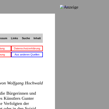
Anzeige
essum
Links
Suche
Inhalt
lung
Datenschutzerklärung
bung
Aus anderen Quellen
von Wolfgang Hochwald
 die Bürgerinnen und
es Künstlers Gunter
e Verfolgten der
et oder in den Suizid