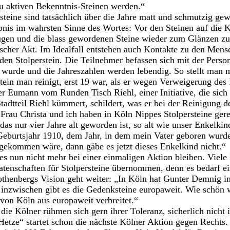
u aktiven Bekenntnis-Steinen werden.“
steine sind tatsächlich über die Jahre matt und schmutzig gew
bnis im wahrsten Sinne des Wortes: Vor den Steinen auf die K
gen und die blass gewordenen Steine wieder zum Glänzen zu b
scher Akt. Im Idealfall entstehen auch Kontakte zu den Mens
en Stolperstein. Die Teilnehmer befassen sich mit der Person,
wurde und die Jahreszahlen werden lebendig. So stellt man m
tein man reinigt, erst 19 war, als er wegen Verweigerung des 
r Eumann vom Runden Tisch Riehl, einer Initiative, die sich 
adtteil Riehl kümmert, schildert, was er bei der Reinigung de
rau Christa und ich haben in Köln Nippes Stolpersteine gere
das nur vier Jahre alt geworden ist, so alt wie unser Enkelkin
eburtsjahr 1910, dem Jahr, in dem mein Vater geboren wurd
gekommen wäre, dann gäbe es jetzt dieses Enkelkind nicht.“
 es nun nicht mehr bei einer einmaligen Aktion bleiben. Viele 
tenschaften für Stolpersteine übernommen, denn es bedarf e
othenbergs Vision geht weiter: „In Köln hat Gunter Demnig i
d inzwischen gibt es die Gedenksteine europaweit. Wie schön
 von Köln aus europaweit verbreitet.“
die Kölner rühmen sich gern ihrer Toleranz, sicherlich nicht
t Hetze“ startet schon die nächste Kölner Aktion gegen Rech