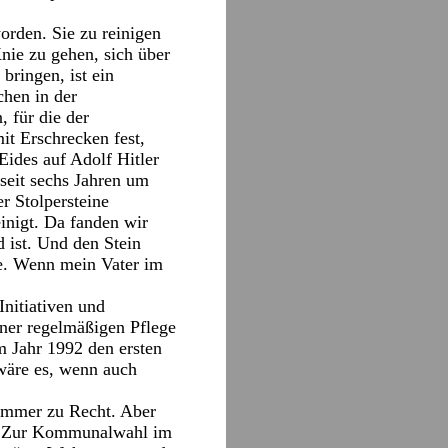
orden. Sie zu reinigen
nie zu gehen, sich über
ringen, ist ein
chen in der
 für die der
it Erschrecken fest,
Eides auf Adolf Hitler
seit sechs Jahren um
r Stolpersteine
inigt. Da fanden wir
d ist. Und den Stein
e. Wenn mein Vater im
Initiativen und
iner regelmäßigen Pflege
m Jahr 1992 den ersten
 wäre es, wenn auch
 immer zu Recht. Aber
ts. Zur Kommunalwahl im