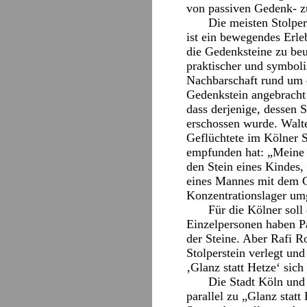
von passiven Gedenk- z
Die meisten Stolper
ist ein bewegendes Erle
die Gedenksteine zu beu
praktischer und symboli
Nachbarschaft rund um d
Gedenkstein angebracht 
dass derjenige, dessen S
erschossen wurde. Walte
Geflüchtete im Kölner St
empfunden hat: „Meine F
den Stein eines Kindes, 
eines Mannes mit dem G
Konzentrationslager um
Für die Kölner soll
Einzelpersonen haben Pa
der Steine. Aber Rafi R
Stolperstein verlegt un
‚Glanz statt Hetze‘ sich
Die Stadt Köln und 
parallel zu „Glanz stat