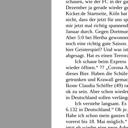
schauen, wie der FC in der ga
Dezember ja gerade wieder ge
Kicker.de Startseite, Köln ha
nicht, dass der jetzt für uns 
mir jetzt mal richtig spannend
Januar durch. Gegen Dortmund
Aber 5:0 bei Hertha gewonnen
noch eine richtig gute Saison
hier Geisterspiel? Und was ist
abgesagt. Hat es einen Terro
Ich schaue beim Express 
wieder öffnen.“ ?? „Corona A
dieses Bier. Haben die Schüle
getrunken und Krawall gemac
Ikone Claudia Schiffer (49) r
ok zu sein. Aber schon wied
in Deutschland sollen verläng
Ich verstehe langsam. Es
6.132 in Deutschland.“ Oh je
Habe ich schon mein ganzes 
vorerst bis 18. Mai möglich.
jetzt eh wieder eine neue Arb