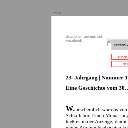
Anzeige
Besuchen Sie uns auf
Facebook
Editorial 
eBook-
New
23. Jahrgang | Nummer 10
Eine Geschichte vom 30. 
W
ahrscheinlich war das vo
Schlaflabor. Einen Monat lan
hieß es in der Anzeige, damit
meine Atmung beobachten kö