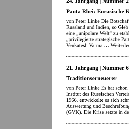
24. Jahrgang | Nummer 2
Panta Rhei: Eurasische 
von Peter Linke Die Botschaft
Russland und Indien, so Gleb
eine „unipolare Welt“ zu eta
„privilegierte strategische Pa
Venkatesh Varma …
Weiterl
21. Jahrgang | Nummer 6 
Traditionserneuerer
von Peter Linke Es hat schon b
Institut des Russischen Vert
1966, entwickelte es sich sc
Auswertung und Beschreibung
(GVK). Die Krise setzte in 