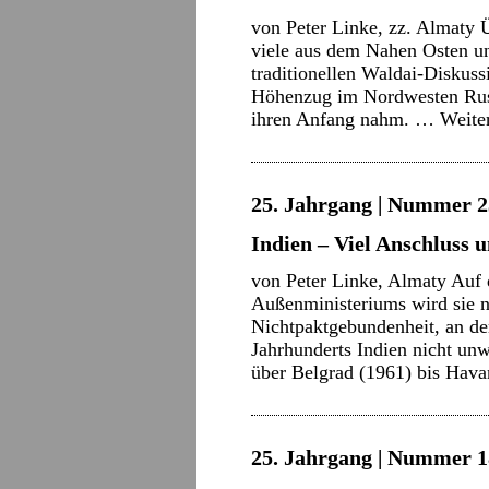
von Peter Linke, zz. Almaty Ü
viele aus dem Nahen Osten un
traditionellen Waldai-Diskus
Höhenzug im Nordwesten Russ
ihren Anfang nahm. …
Weite
25. Jahrgang | Nummer 2
Indien – Viel Anschluss
von Peter Linke, Almaty Auf 
Außenministeriums wird sie na
Nichtpaktgebundenheit, an de
Jahrhunderts Indien nicht un
über Belgrad (1961) bis Ha
25. Jahrgang | Nummer 18