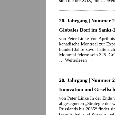
sind die der SOZ, mit …
Wei
20. Jahrgang | Nummer 2
Globales Dorf im Sankt
von Peter Linke Von April bi
kanadische Montreal zur Expo
hundert Jahre zuvor hatte sic
Montreal feierte sein 325. G
…
Weiterlesen
→
20. Jahrgang | Nummer 21
Innovation und Gesellsch
von Peter Linke In der Ende 
abgesegneten „Strategie der 
Russlands bis 2035“ findet si
Gesellschaft und Wissenschaf