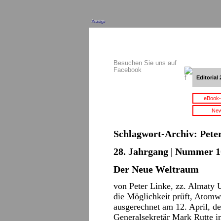
Anzeige
Besuchen Sie uns auf
Facebook
Editorial 
eBook-
New
Schlagwort-Archiv:
Pete
28. Jahrgang | Nummer 10
Der Neue Weltraum
von Peter Linke, zz. Almaty 
die Möglichkeit prüft, Atomw
ausgerechnet am 12. April, 
Generalsekretär Mark Rutte i