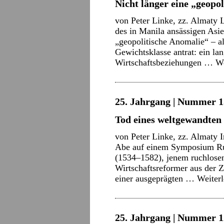
Nicht länger eine „geopo
von Peter Linke, zz. Almaty 
des in Manila ansässigen Asi
„geopolitische Anomalie“ – al
Gewichtsklasse antrat: ein la
Wirtschaftsbeziehungen …
We
25. Jahrgang | Nummer 15
Tod eines weltgewandten 
von Peter Linke, zz. Almaty 
Abe auf einem Symposium Ru
(1534–1582), jenem ruchlosen
Wirtschaftsreformer aus der Z
einer ausgeprägten …
Weiter
25. Jahrgang | Nummer 12