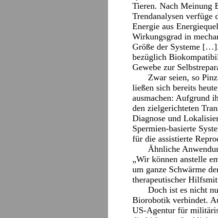
Tieren. Nach Meinung Br
Trendanalysen verfüge 
Energie aus Energieque
Wirkungsgrad in mechan
Größe der Systeme […]. 
bezüglich Biokompatibil
Gewebe zur Selbstrepara
Zwar seien, so Pinz
ließen sich bereits heu
ausmachen: Aufgrund ihr
den zielgerichteten Tra
Diagnose und Lokalisier
Spermien-basierte Syst
für die assistierte Repr
Ähnliche Anwendung
„Wir können anstelle em
um ganze Schwärme dera
therapeutischer Hilfsmit
Doch ist es nicht 
Biorobotik verbindet. Au
US-Agentur für militär