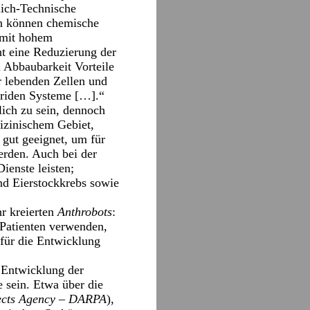
lich-Technische
en können chemische
 mit hohem
t eine Reduzierung der
 Abbaubarkeit Vorteile
r lebenden Zellen und
ybriden Systeme […].“
lich zu sein, dennoch
izinischem Gebiet,
 gut geeignet, um für
erden. Auch bei der
ienste leisten;
nd Eierstockkrebs sowie
r kreierten
Anthrobots
:
 Patienten verwenden,
für die Entwicklung
 Entwicklung der
e sein. Etwa über die
ects Agency – DARPA
),