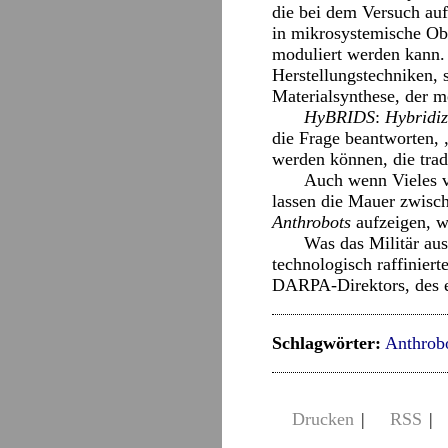
die bei dem Versuch auf
in mikrosystemische Ob
moduliert werden kann.
Herstellungstechniken,
Materialsynthese, der m
HyBRIDS
:
Hybridiz
die Frage beantworten, 
werden können, die trad
Auch wenn Vieles vo
lassen die Mauer zwis
Anthrobots
aufzeigen, w
Was das Militär aus
technologisch raffinier
DARPA-Direktors, des e
Schlagwörter:
Anthrob
Drucken
|
RSS
|