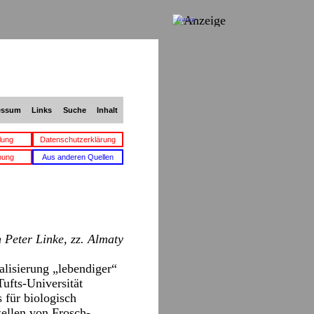
Anzeige
essum
Links
Suche
Inhalt
lung
Datenschutzerklärung
bung
Aus anderen Quellen
n
Peter Linke
, zz. Almaty
alisierung „lebendiger“
ufts-Universität
 für biologisch
zellen von Frosch-