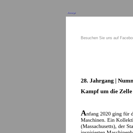
Anzeige
Besuchen Sie uns auf Faceb
28. Jahrgang | Numme
Kampf um die Zelle
A
nfang 2020 ging für d
Maschinen. Ein Kollekti
(Massachusetts), der St
inspirierten Maschinenb