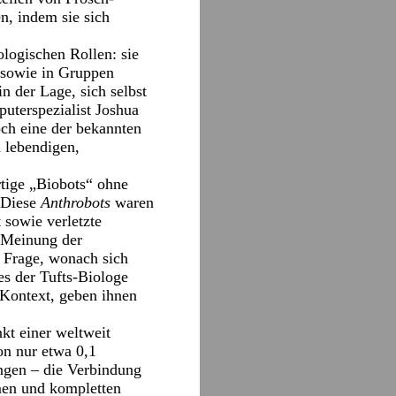
n, indem sie sich
ologischen Rollen: sie
n sowie in Gruppen
n der Lage, sich selbst
uterspezialist Joshua
och eine der bekannten
n lebendigen,
rtige „Biobots“ ohne
. Diese
Anthrobots
waren
 sowie verletzte
h Meinung der
in Frage, wonach sich
s der Tufts-Biologe
 Kontext, geben ihnen
kt einer weltweit
on nur etwa 0,1
ungen – die Verbindung
men und kompletten