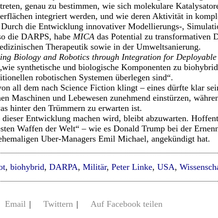
treten, genau zu bestimmen, wie sich molekulare Katalysatore
erflächen integriert werden, und wie deren Aktivität in ko
 Durch die Entwicklung innovativer Modellierungs-, Simulati
 so die DARPS, habe
MICA
das Potential zu transformativen 
edizinischen Therapeutik sowie in der Umweltsanierung.
ing Biology and Robotics through Integration for Deployable
„wie synthetische und biologische Komponenten zu biohybrid
itionellen robotischen Systemen überlegen sind“.
n all dem nach Science Fiction klingt – eines dürfte klar se
chen Maschinen und Lebewesen zunehmend einstürzen, währ
as hinter den Trümmern zu erwarten ist.
 dieser Entwicklung machen wird, bleibt abzuwarten. Hoffentl
testen Waffen der Welt“ – wie es Donald Trump bei der Ernen
hemaligen Uber-Managers Emil Michael, angekündigt hat.
ot
,
biohybrid
,
DARPA
,
Militär
,
Peter Linke
,
USA
,
Wissensch
Email
|
Twittern
|
Auf Facebook teilen