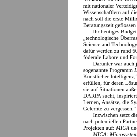
mit nationaler Verteidi
Wissenschaftlern auf di
nach soll die erste Mil
Beratungszeit geflossen 
Ihr heutiges Budge
„technologische Überra
Science and Technology
dafür werden zu rund 60
föderale Labore und Fo
Darunter war auch j
sogenannte Programm
L
Künstlicher Intelligenz
erfüllen, für deren Lösu
sie auf Situationen au
DARPA sucht, inspirier
Lernen, Ansätze, die Sy
Gelernte zu vergessen.“
Inzwischen setzt di
nach potentiellen Partn
Projekten auf:
MICA
un
MICA: Microsystem