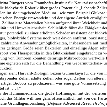
itta Pinzgers vom Fraunhofer-Institut für Naturwissenschaft
die biohybride Robotik über großes Potential: „Lebende Zell
llen im sie umgebenden Medium , wie zum Beispiel Glukose
ischen Energie umwandeln und der eigene Antrieb ermöglich
Zellbasierte Materialien bieten aufgrund ihrer Weichheit und
ität und Umweltsicherheit. Schließlich führt die Fähigkeit de
tur potentiell zu einer erhöhten Schadensresistenz der bioh
ger, biohybride Systeme noch weit davon entfernt, praxistaug
te zahlreiche Anwendungsmöglichkeiten, insbesondere auf med
er geringen Größe seien Bakterien und einzellige Algen sehr
nsport von Therapeutika in den Blutkreislauf eingebracht zu w
ung von Tumoren könnten derartige Mikroroboter wertvolle D
eme eigneten sich für die Behandlung von Gebärmutterhals- u
oduktion.
en sieht Harvard-Biologin Gizem Gumuskaya für die von ih
bryonaler Zellen adulte Zellen oder sogar Zellen von älteren
rtiger Biobots zu produzieren, was eine gute Voraussetzung 
tel ist […].“
nur die Humanmedizin, die große Hoffnungen mit der weiteren
ch das Militär will hier ganz offensichtlich mit von der Parti
ische Grundlagenforschung (
Defense Advanced Research Proj