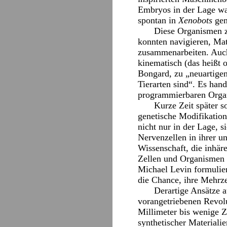
Embryos in der Lage war
spontan in
Xenobots
gen
Diese Organismen ze
konnten navigieren, Mat
zusammenarbeiten. Auch 
kinematisch (das heißt
Bongard, zu „neuartigen
Tierarten sind“. Es han
programmierbaren Orga
Kurze Zeit später s
genetische Modifikation
nicht nur in der Lage, s
Nervenzellen in ihrer u
Wissenschaft, die inhäre
Zellen und Organismen 
Michael Levin formulier
die Chance, ihre Mehrze
Derartige Ansätze a
vorangetriebenen Revolu
Millimeter bis wenige Z
synthetischer Material