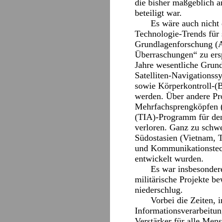
die bisher maßgeblich a
beteiligt war.
Es wäre auch nicht
Technologie-Trends für
Grundlagenforschung (
Überraschungen“ zu ers
Jahre wesentliche Grund
Satelliten-Navigationssy
sowie Körperkontroll-(B
werden. Über andere Pr
Mehrfachsprengköpfen (
(TIA)-Programm für den
verloren. Ganz zu schw
Südostasien (Vietnam, T
und Kommunikationstech
entwickelt wurden.
Es war insbesonder
militärische Projekte b
niederschlug.
Vorbei die Zeiten,
Informationsverarbeitun
Verstärker für alle Mens