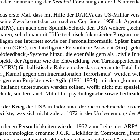
n der Finanzierung der
Xenobot
-Forschung an der US-amerika
 das erste Mal, dass mit Hilfe der DARPA das US-Militär ver
 seine Zwecke nutzbar zu machen. Gegründet 1958 als Agentu
ARPA), um nach dem Sputnik-Schock den USA weitere „tech
paren, schuf man mit Hilfe technisch fokussierter Programme
lagen des Internets sowie der Personalinformatik. Später ka
stem (GPS), der Intelligente Persönliche Assistent (Siri), geh
iofeedback)-Systeme hinzu, die ebenfalls gern als „zivile Inn
ojekte der Agentur wie die Entwicklung von Tarnkappentechn
MIRV) für ballistische Raketen oder das sogenannte Total-I
 „Kampf gegen den internationalen Terrorismus“ werden wei
eigen von Projekten wie Agile (1961-1974), mit dem „kommu
hailand) unterbunden werden sollten, wofür nicht nur speziel
nik, sondern auch Mittel für psychologische sowie herbizid
e der Krieg der USA in Indochina, der die zunehmende Fixie
ewirkte, was sich nicht zuletzt 1972 in der Umbenennung de
 in denen Persönlichkeiten wie der 1962 zum Leiter des ARPA
gstechnologien ernannte J.C.R. Licklider in Computern „intera
chen, die weltweit direkt miteinander vernetzt sind,“ ausmach