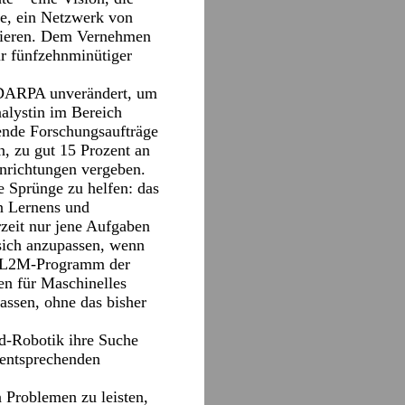
hte, ein Netzwerk von
irieren. Dem Vernehmen
ur fünfzehnminütiger
e DARPA unverändert, um
alystin im Bereich
ende Forschungsaufträge
n, zu gut 15 Prozent an
nrichtungen vergeben.
e Sprünge zu helfen: das
n Lernens und
zeit nur jene Aufgaben
, sich anzupassen, wenn
as L2M-Programm der
en für Maschinelles
assen, ohne das bisher
id-Robotik ihre Suche
 entsprechenden
n Problemen zu leisten,