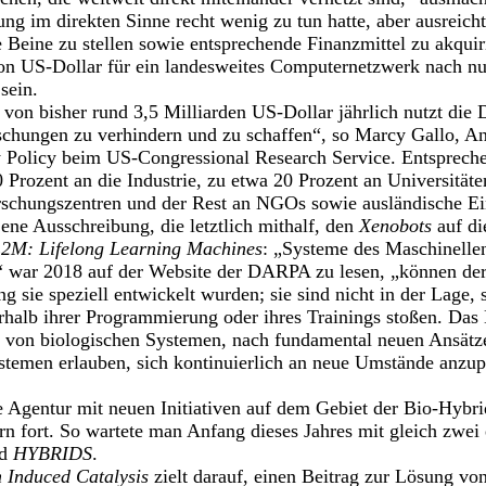
gung im direkten Sinne recht wenig zu tun hatte, aber ausreic
e Beine zu stellen sowie entsprechende Finanzmittel zu akqu
lion US-Dollar für ein landesweites Computernetzwerk nach n
sein.
t von bisher rund 3,5 Milliarden US-Dollar jährlich nutzt di
schungen zu verhindern und zu schaffen“, so Marcy Gallo, An
 Policy beim US-Congressional Research Service. Entsprech
 Prozent an die Industrie, zu etwa 20 Prozent an Universitäte
rschungszentren und der Rest an NGOs sowie ausländische Ei
ene Ausschreibung, die letztlich mithalf, den
Xenobots
auf di
2M: Lifelong Learning Machines
: „Systeme des Maschinelle
,“ war 2018 auf der Website der DARPA zu lesen, „können der
ng sie speziell entwickelt wurden; sie sind nicht in der Lage
ßerhalb ihrer Programmierung oder ihres Trainings stoßen. D
t von biologischen Systemen, nach fundamental neuen Ansätz
stemen erlauben, sich kontinuierlich an neue Umstände anzup
e Agentur mit neuen Initiativen auf dem Gebiet der Bio-Hybr
ern fort. So wartete man Anfang dieses Jahres mit gleich zwei
d
HYBRIDS
.
 Induced Catalysis
zielt darauf, einen Beitrag zur Lösung vo