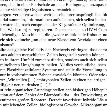
en, sich in einer Petrischale an neue Bedingungen anzupasse
annte vielzellige Organismen verwandelten.
igten Verhaltensweisen weit jenseits ihrer ursprünglichen bi
erial sammeln, Informationen aufzeichnen, sich selbst heile
waren sie, nach entsprechender KI-gestützter Optimierung, i
 ohne Wachstum) zu replizieren. Das mache sie, so UVM-Comp
 lebendigen Maschinen“, die „weder traditionelle Roboter, n
dele sich vielmehr „um eine neue Klasse von Artefakten: eine
nismus“.
ollte das gleiche Kollektiv den Nachweis erbringen, dass dera
 aus adulten menschlichen Zellen hergestellt werden können
ich in ihrem Umfeld zurechtzufinden, sondern auch sich selbst
nmittelbaren Umgebung zu heilen. All dies verdeutliche, nac
nte Plastizität zellularer Systeme und stelle die Vorstellung 
nur in vorbestimmten Bahnen entwickeln könnten. Oder wie e
te: „Wir stellen […] embryonalen Zellen in einen neuartigen
lligkeit neu zu denken […].“
uf rein organischer Grundlage stellen den bisherigen Höhepun
tion auf dem Gebiet der Biorobotik dar – der Entwicklung v
entimeter großen Robotern. Derzeit favorisiert: hybride Lös
ien mit lebenden Zellen, biologischem Gewebe, Mikroorganis