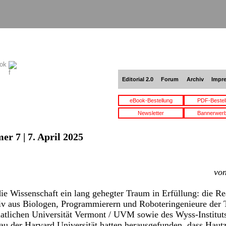
ook
Editorial 2.0
Forum
Archiv
Impr
eBook-Bestellung
PDF-Bestel
Newsletter
Bannerwer
r 7 | 7. April 2025
vo
ie Wissenschaft ein lang gehegter Traum in Erfüllung: die Re
v aus Biologen, Programmierern und Roboteringenieure der T
aatlichen Universität Vermont / UVM sowie des Wyss-Instituts
au der Harvard Universität hatten herausgefunden, dass Haut