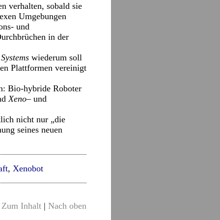
n verhalten, sobald sie
mplexen Umgebungen
ons- und
Durchbrüchen in der
 Systems
wiederum soll
en Plattformen vereinigt
in: Bio-hybride Roboter
end
Xeno
– und
ich nicht nur „die
nung seines neuen
aft
,
Xenobot
Zum Inhalt
|
Nach oben