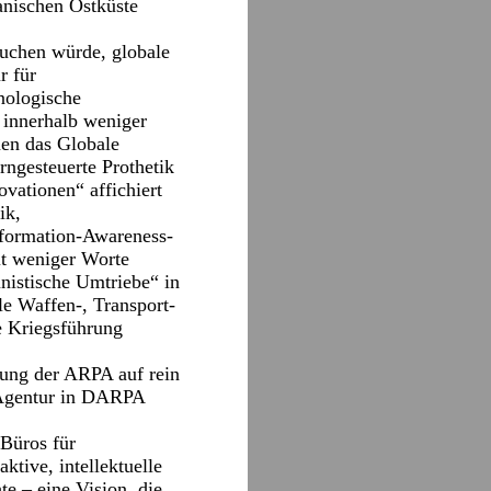
nischen Ostküste
suchen würde, globale
r für
nologische
 innerhalb weniger
men das Globale
irngesteuerte Prothetik
ovationen“ affichiert
ik,
nformation-Awareness-
t weniger Worte
nistische Umtriebe“ in
le Waffen-, Transport-
e Kriegsführung
rung der ARPA auf rein
r Agentur in DARPA
-Büros für
ktive, intellektuelle
te – eine Vision, die