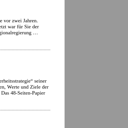
e vor zwei Jahren.
tzt war für Sie der
egionalregierung …
heitsstrategie“ seiner
sen, Werte und Ziele der
 Das 48-Seiten-Papier