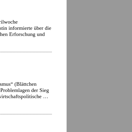
rilwoche
in informierte über die
chen Erforschung und
ismus“ (Blättchen
 Problemlagen der Sieg
irtschaftspolitische …