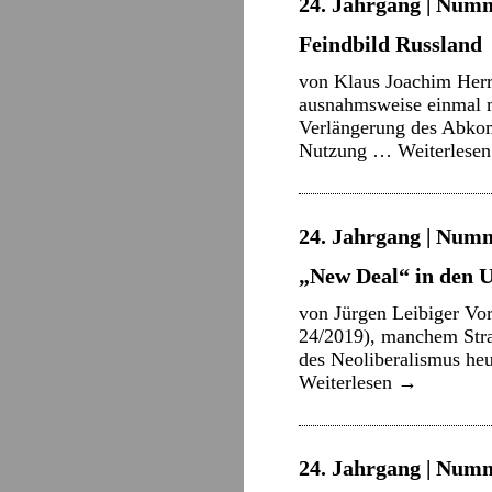
24. Jahrgang | Numme
Feindbild Russland
von Klaus Joachim Herr
ausnahmsweise einmal mi
Verlängerung des Abkom
Nutzung …
Weiterlese
24. Jahrgang | Numme
„New Deal“ in den 
von Jürgen Leibiger Vor
24/2019), manchem Stra
des Neoliberalismus heu
Weiterlesen
→
24. Jahrgang | Numm