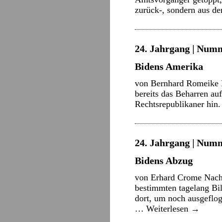
zurück-, sondern aus de
24. Jahrgang | Numm
Bidens Amerika
von Bernhard Romeike D
bereits das Beharren au
Rechtsrepublikaner hin
24. Jahrgang | Numm
Bidens Abzug
von Erhard Crome Nachde
bestimmten tagelang Bi
dort, um noch ausgeflog
…
Weiterlesen
→