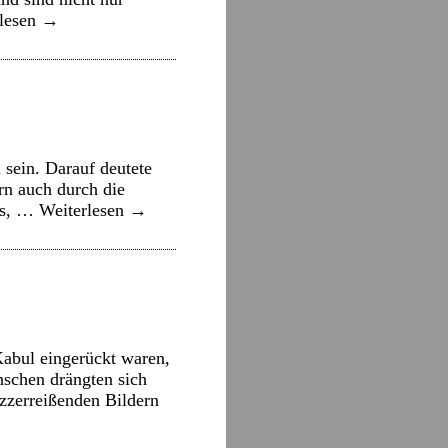
rlesen
→
sein. Darauf deutete
rn auch durch die
ns, …
Weiterlesen
→
Kabul eingerückt waren,
schen drängten sich
rzzerreißenden Bildern