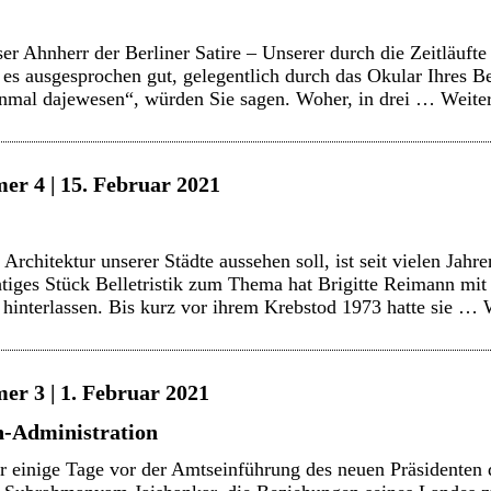
er Ahnherr der Berliner Satire – Unserer durch die Zeitläuft
t es ausgesprochen gut, gelegentlich durch das Okular Ihres B
honmal dajewesen“, würden Sie sagen. Woher, in drei …
Weite
er 4 | 15. Februar 2021
chitektur unserer Städte aussehen soll, ist seit vielen Jahre
chtiges Stück Belletristik zum Thema hat Brigitte Reimann 
hinterlassen. Bis kurz vor ihrem Krebstod 1973 hatte sie …
er 3 | 1. Februar 2021
n-Administration
 einige Tage vor der Amtseinführung des neuen Präsidenten 