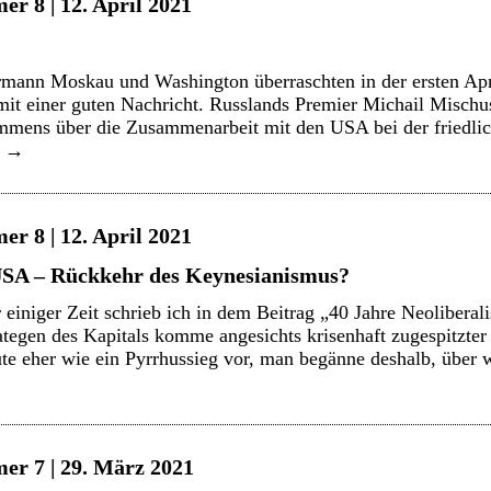
r 8 | 12. April 2021
mann Moskau und Washington überraschten in der ersten Ap
t einer guten Nachricht. Russlands Premier Michail Mischust
mens über die Zusammenarbeit mit den USA bei der friedli
n
→
r 8 | 12. April 2021
USA – Rückkehr des Keynesianismus?
 einiger Zeit schrieb ich in dem Beitrag „40 Jahre Neoliberal
tegen des Kapitals komme angesichts krisenhaft zugespitzter
te eher wie ein Pyrrhussieg vor, man begänne deshalb, über w
er 7 | 29. März 2021