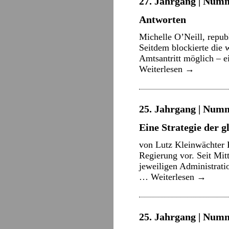
27. Jahrgang | Numm
Antworten
Michelle O’Neill, repub
Seitdem blockierte die w
Amtsantritt möglich – e
Weiterlesen
→
25. Jahrgang | Numm
Eine Strategie der 
von Lutz Kleinwächter P
Regierung vor. Seit Mit
jeweiligen Administrat
…
Weiterlesen
→
25. Jahrgang | Numme