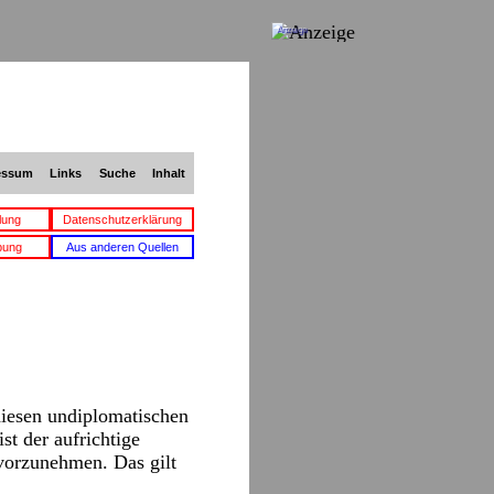
Anzeige
essum
Links
Suche
Inhalt
lung
Datenschutzerklärung
bung
Aus anderen Quellen
iesen undiplomatischen
t der aufrichtige
vorzunehmen. Das gilt