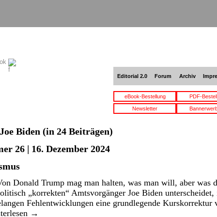
ook
Editorial 2.0
Forum
Archiv
Impr
eBook-Bestellung
PDF-Bestel
Newsletter
Bannerwer
Joe Biden
(in 24 Beiträgen)
er 26 | 16. Dezember 2024
ismus
on Donald Trump mag man halten, was man will, aber was d
itisch „korrekten“ Amtsvorgänger Joe Biden unterscheidet, is
telangen Fehlentwicklungen eine grundlegende Kurskorrektur 
terlesen
→