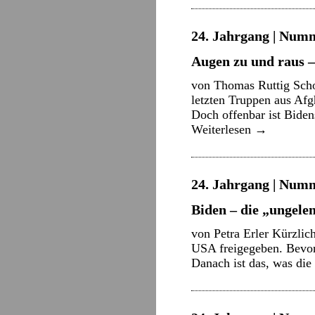
24. Jahrgang | Numme
Augen zu und raus –
von Thomas Ruttig Scho
letzten Truppen aus Afg
Doch offenbar ist Bide
Weiterlesen
→
24. Jahrgang | Numme
Biden – die „ungele
von Petra Erler Kürzli
USA freigegeben. Bevor 
Danach ist das, was di