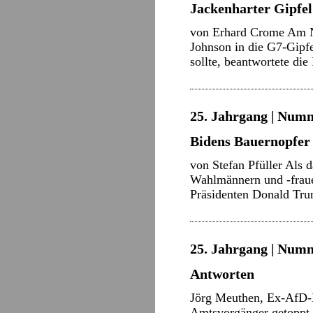
Jackenharter Gipfel
von Erhard Crome Am Nac
Johnson in die G7-Gipfe
sollte, beantwortete di
25. Jahrgang | Numm
Bidens Bauernopfer
von Stefan Pfüller Als
Wahlmännern und -fraue
Präsidenten Donald Tru
25. Jahrgang | Numm
Antworten
Jörg Meuthen, Ex-AfD-B
Amtsvorgänger getoppt, 