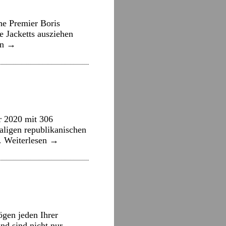
he Premier Boris
e Jacketts ausziehen
en
→
r 2020 mit 306
ligen republikanischen
 …
Weiterlesen
→
gen jeden Ihrer
nd sind nicht nur