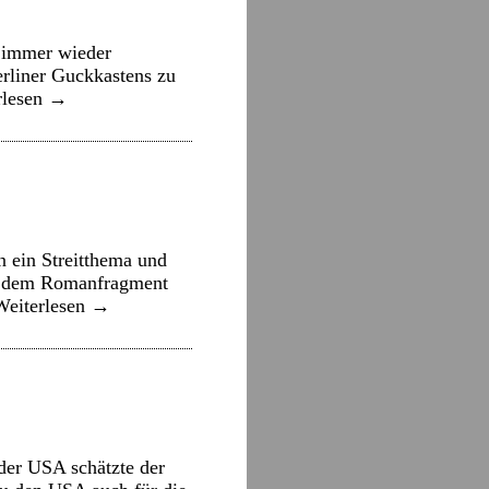
e immer wieder
erliner Guckkastens zu
rlesen
→
n ein Streitthema und
mit dem Romanfragment
Weiterlesen
→
der USA schätzte der