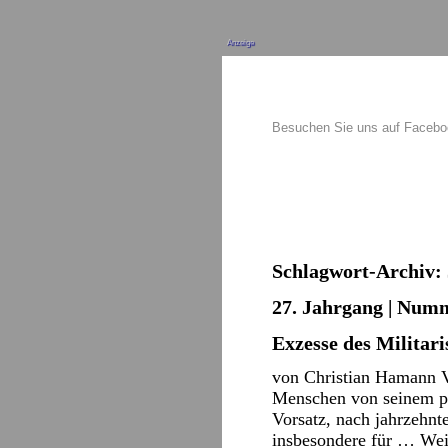
Anzeige
Besuchen Sie uns auf Faceb
Schlagwort-Archiv:
27. Jahrgang | Numm
Exzesse des Militar
von Christian Hamann V
Menschen von seinem pol
Vorsatz, nach jahrzehn
insbesondere für …
Wei