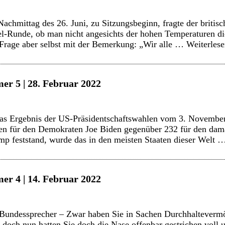
hmittag des 26. Juni, zu Sitzungsbeginn, fragte der britisc
l-Runde, ob man nicht angesichts der hohen Temperaturen di
e Frage aber selbst mit der Bemerkung: „Wir alle …
Weiterles
er 5 | 28. Februar 2022
 das Ergebnis der US-Präsidentschaftswahlen vom 3. Novembe
n für den Demokraten Joe Biden gegenüber 232 für den dama
mp feststand, wurde das in den meisten Staaten dieser Welt
er 4 | 14. Februar 2022
undessprecher – Zwar haben Sie in Sachen Durchhaltevermö
doch nun hatten Sie doch die Nase offenbar gestrichen voll u