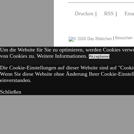
Drucken
|
RSS
|
Ema
|
Besuchen 
Um die Website für Sie zu optimieren, werden Cookies verw
von Cookies zu.
Weitere Informationen.
Akzeptieren
Die Cookie-Einstellungen auf dieser Website sind auf "Cookie
Wenn Sie diese Website ohne Änderung Ihrer Cookie-Einstell
einverstanden.
Schließen