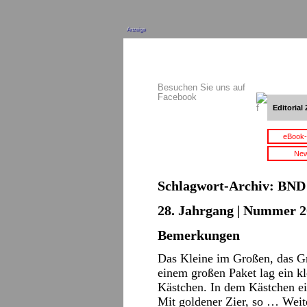
Anzeige
Besuchen Sie uns auf
Facebook
Editorial 
eBook-
New
Schlagwort-Archiv:
BND
28. Jahrgang | Nummer 2
Bemerkungen
Das Kleine im Großen, das G
einem großen Paket lag ein kl
Kästchen. In dem Kästchen ein
Mit goldener Zier, so …
Weit