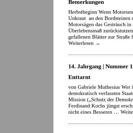
Bemerkungen
Herbstbeginn Wenn Motorsen
Unkraut an den Bordsteinen 
Motorsägen das Gesträuch in 
Überlebensmaß zurückstutzen
gefallenen Blätter zur Straß
Weiterlesen
→
14. Jahrgang | Nummer 18
Enttarnt
von Gabriele Muthesius Wer 
demokratisch verfassten Staa
Mission („Schutz der Demokrat
Ferdinand Kochs jüngst ersch
nicht eines Besseren …
Weite