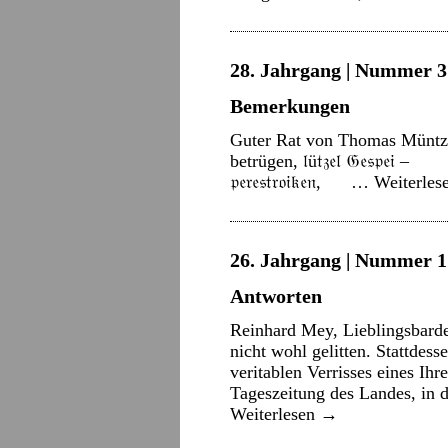
28. Jahrgang | Nummer 3 
Bemerkungen
Guter Rat von Thomas Müntzer
betrügen, 𝔩ü𝔱𝔷𝔢𝔩 𝔊𝔢𝔰
𝔭𝔢𝔯𝔢𝔰𝔱𝔯𝔬𝔦𝔨𝔢𝔫, …
Weiterles
26. Jahrgang | Nummer 1 
Antworten
Reinhard Mey, Lieblingsbarde
nicht wohl gelitten. Stattdes
veritablen Verrisses eines Ihr
Tageszeitung des Landes, in 
Weiterlesen
→